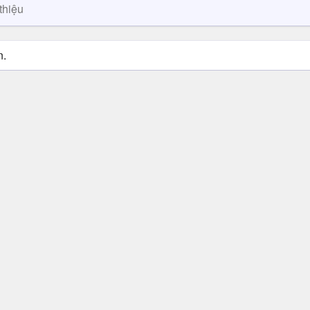
thiệu
n.