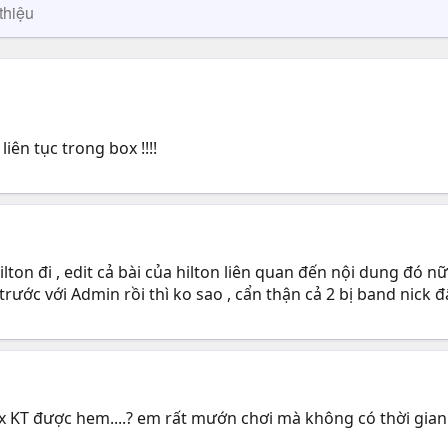
thiệu
iên tục trong box !!!!
ilton đi , edit cả bài của hilton liên quan đến nội dung đó 
trước với Admin rồi thì ko sao , cẩn thận cả 2 bị band nick đ
8x KT được hem....? em rất mướn chơi mà không có thời gian