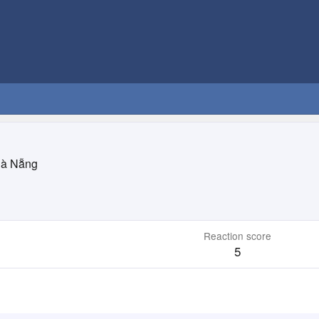
à Nẵng
Reaction score
5