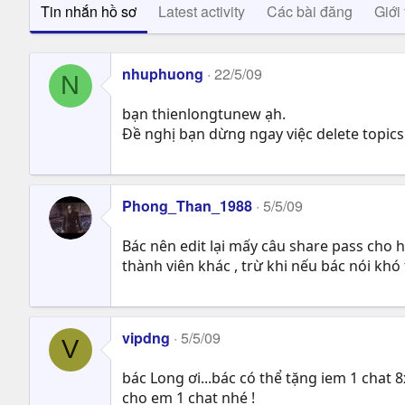
Tin nhắn hồ sơ
Latest activity
Các bài đăng
Giới 
nhuphuong
22/5/09
N
bạn thienlongtunew ạh.
Đề nghị bạn dừng ngay việc delete topics l
Phong_Than_1988
5/5/09
Bác nên edit lại mấy câu share pass cho h
thành viên khác , trừ khi nếu bác nói khó 
vipdng
5/5/09
V
bác Long ơi...bác có thể tặng iem 1 chat 
cho em 1 chat nhé !