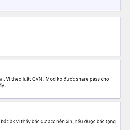
nữa . Vì theo luật GVN , Mod ko được share pass cho
ấy .
 bác àk vì thấy bác dư acc nên xin ,nếu được bác tặng