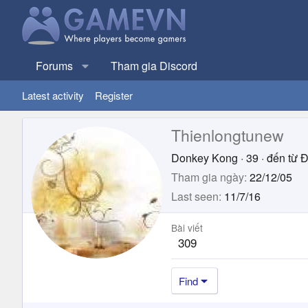
Forums
Tham gia Discord
Latest activity
Register
Thienlongtunew
Donkey Kong
·
39
·
đến từ
Đ
Tham gia ngày
22/12/05
Last seen
11/7/16
Bài viết
309
Find