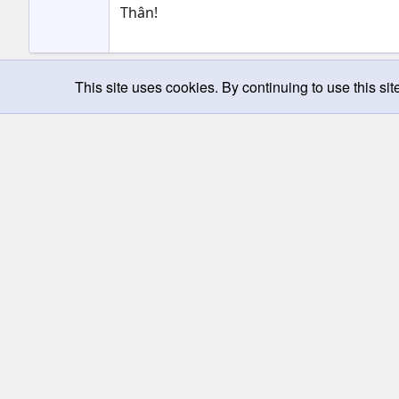
Thân!
nguyenthanhhuy85
31/3/09
This site uses cookies. By continuing to use this sit
N
Chào bạn ! Bạn có thể hướng dẫn mình cá
trước nhé
yuonghant
25/3/09
Y
Bạn Cho Mình Hỏi Cách Ủy Thác TRong Ki
binhtaquang
26/1/09
Chúc mừng năm mới :D