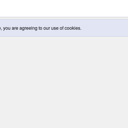
e, you are agreeing to our use of cookies.
ch mở rộng hành trang ra được không ? Mình thấy các bạn 
ếm Thế Với!