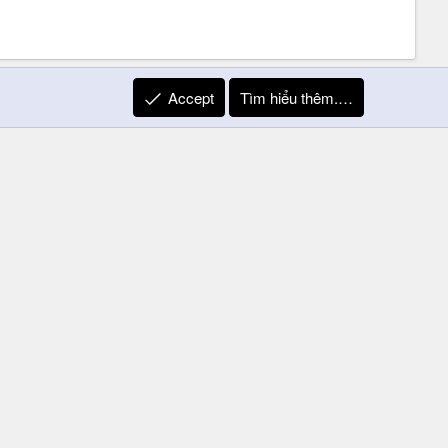
Accept
Tìm hiểu thêm.…
khác có 3 rương hành trang . Mình chỉ có 1 . Cám ơn