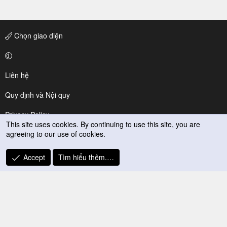
Chọn giao diện
Liên hệ
Quy định và Nội quy
Privacy Policy
This site uses cookies. By continuing to use this site, you are
agreeing to our use of cookies.
Trợ giúp
R
Accept
Tìm hiểu thêm.…
S
S