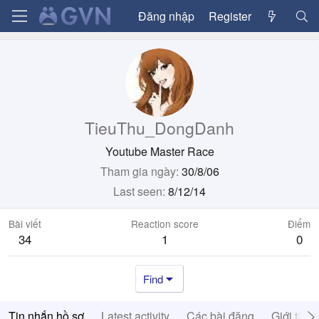
Đăng nhập
Register
TieuThu_DongDanh
Youtube Master Race
Tham gia ngày
30/8/06
Last seen
8/12/14
Bài viết
Reaction score
Điểm
34
1
0
Find
Tin nhắn hồ sơ
Latest activity
Các bài đăng
Giới thiệ