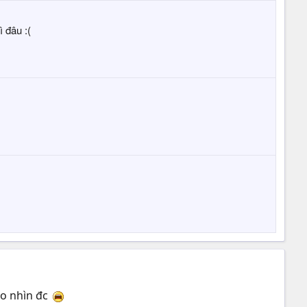
 đâu :(
ko nhìn đc