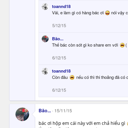
toannd18
Vãi, e làm gì có hàng bác ơi
nói vậy c
5/12/15
Bão...
Thế bác còn sót gì ko share em với
(
6/12/15
toannd18
Còn đâu
nếu có thì thi thoảng đã có cá
6/12/15
Bão...
15/11/15
bác ơi hộp em cái này với em chả hiểu gì