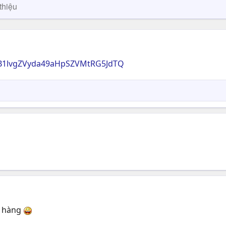
thiệu
s/0B1lvgZVyda49aHpSZVMtRG5JdTQ
ít hàng