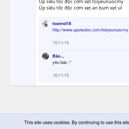
Úp siêu tốc độc cơm xẹt toiyeunuocmy
Úp siêu tốc độc cơm xẹt an bum xẹt ul
toannd18
http://www.upsieutoc.com/toiyeunuocmy
15/11/15
Bão...
yêu bác :*
16/11/15
This site uses cookies. By continuing to use this sit
Chọn giao diện
Change width