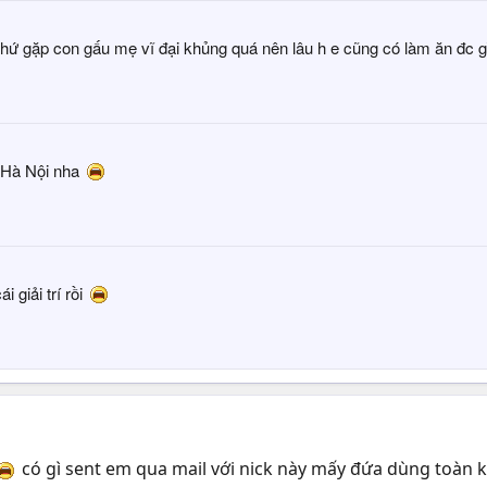
hứ gặp con gấu mẹ vĩ đại khủng quá nên lâu h e cũng có làm ăn đc gì
 Hà Nội nha
i giải trí rồi
có gì sent em qua mail với nick này mấy đứa dùng toàn 