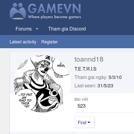
Forums
Tham gia Discord
Latest activity
Register
toannd18
T.E.T.Я.I.S
Tham gia ngày
5/3/10
Last seen
31/5/23
Bài viết
523
Find