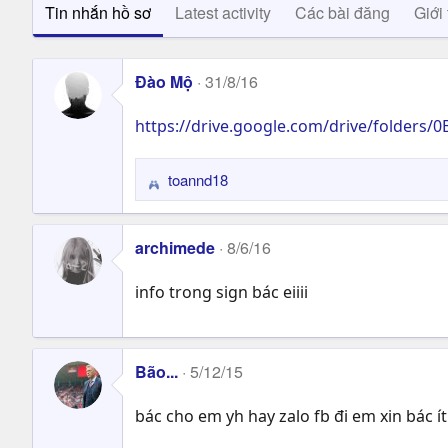
Tin nhắn hồ sơ
Latest activity
Các bài đăng
Giới 
Đào Mộ
31/8/16
https://drive.google.com/drive/folder
toannd18
R
e
a
archimede
8/6/16
c
t
info trong sign bác eiiii
i
o
n
s
Bão...
5/12/15
:
bác cho em yh hay zalo fb đi em xin bác 