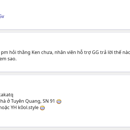
5v
đã pm hỏi thằng Ken chưa, nhân viên hỗ trợ GG trả lời thế nào
xem sao.
kakatq
nhà ở Tuyên Quang, SN 91
hoặc YH k0ol.style