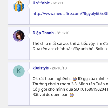
Un***able
6/1/11
http://www.mediafire.com/?ltgybly6t5x3t
Diệp Thanh
8/11/10
Thế chịu mất cái acc thế à, tiếc vậy. Em 
Đưa tên acc chính xác đây anh hỏi Boilu 
k0olstyle
26/10/10
K
Ok rất hoan nghênh..
ID gg của mình 
Thường chơi ở room 2-3, Mình tên Tuấn 
Có ji gọi cho mình qua SDT:01686190204 
Rất vui dc quen bạn