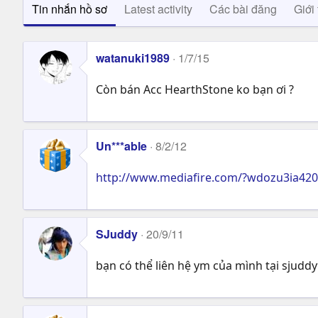
Tin nhắn hồ sơ
Latest activity
Các bài đăng
Giới 
watanuki1989
1/7/15
Còn bán Acc HearthStone ko bạn ơi ?
Un***able
8/2/12
http://www.mediafire.com/?wdozu3ia42
SJuddy
20/9/11
bạn có thể liên hệ ym của mình tại
sjudd