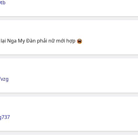
0tb
i lại Nga My Đàn phải nữ mới hợp
7vzg
g737