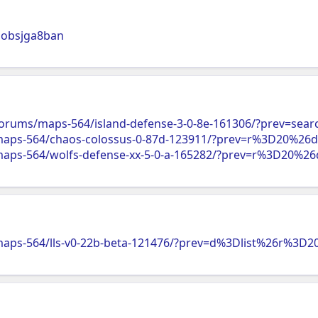
lobsjga8ban
forums/maps-564/island-defense-3-0-8e-161306/?prev=s
maps-564/chaos-colossus-0-87d-123911/?prev=r%3D20%2
aps-564/wolfs-defense-xx-5-0-a-165282/?prev=r%3D20%
aps-564/lls-v0-22b-beta-121476/?prev=d%3Dlist%26r%3