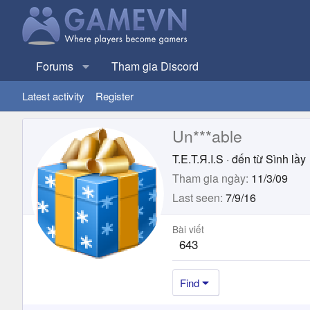
Forums
Tham gia Discord
Latest activity
Register
Un***able
T.E.T.Я.I.S
·
đến từ
Sình lầy
Tham gia ngày
11/3/09
Last seen
7/9/16
Bài viết
643
Find