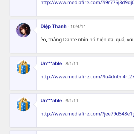
http://www.mediafire.com/?i9r775j8d9dj
Diệp Thanh
10/4/11
èo, thằng Dante nhìn nó hiện đại quá, vớ
Un***able
8/1/11
http://www.mediafire.com/?lu4dn0n4rt2
Un***able
6/1/11
http://www.mediafire.com/?jee79d543e1