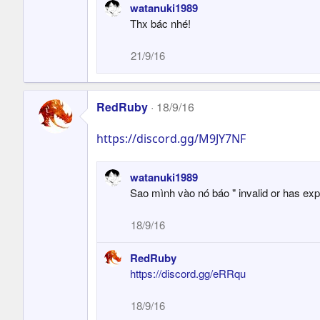
watanuki1989
a
Thx bác nhé!
c
t
21/9/16
i
o
n
s
RedRuby
18/9/16
:
https://discord.gg/M9JY7NF
watanuki1989
Sao mình vào nó báo " invalid or has ex
18/9/16
RedRuby
https://discord.gg/eRRqu
18/9/16