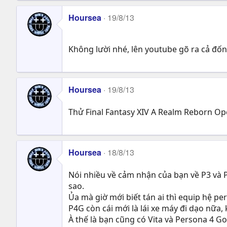
Hoursea
19/8/13
Không lười nhé, lên youtube gõ ra cả đố
Hoursea
19/8/13
Thử Final Fantasy XIV A Realm Reborn O
Hoursea
18/8/13
Nói nhiều về cảm nhận của bạn về P3 và
sao.
Ủa mà giờ mới biết tán ai thì equip hệ p
P4G còn cái mới là lái xe máy đi dạo nữa, 
À thế là bạn cũng có Vita và Persona 4 G