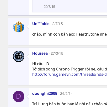
20/7/15
Un***able
2/7/15
chào, mình còn bán acc HearthStone nhé, 
Hoursea
27/3/15
Hi cậu! :D
Tớ dịch xong Chrono Trigger rồi nè, cậu t
http://forum.gamevn.com/threads/nds-ch
duongthi2008
26/5/14
D
Trí Hưng bán buôn bán lẻ nồi nấu cháo b