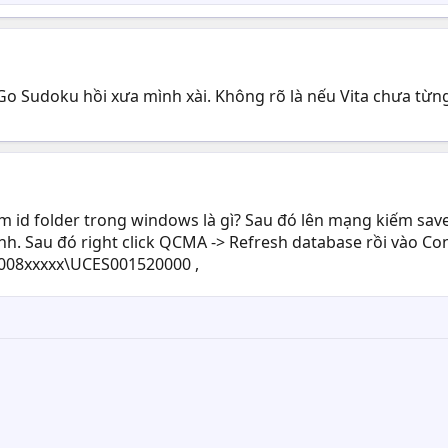
o Sudoku hồi xưa mình xài. Không rõ là nếu Vita chưa từn
em id folder trong windows là gì? Sau đó lên mạng kiếm save
 mình. Sau đó right click QCMA -> Refresh database rồi vào 
008xxxxx\UCES001520000 ,