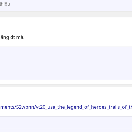
thiệu
 bằng đt mà.
mments/52wpnn/vt20_usa_the_legend_of_heroes_trails_of_t