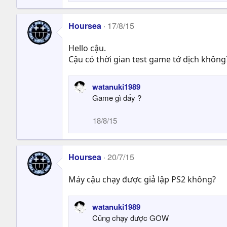
o
n
s
Hoursea
17/8/15
:
Hello cậu.
Cậu có thời gian test game tớ dịch không
watanuki1989
Game gì đấy ?
18/8/15
Hoursea
20/7/15
Máy cậu chạy được giả lập PS2 không?
watanuki1989
Cũng chạy được GOW