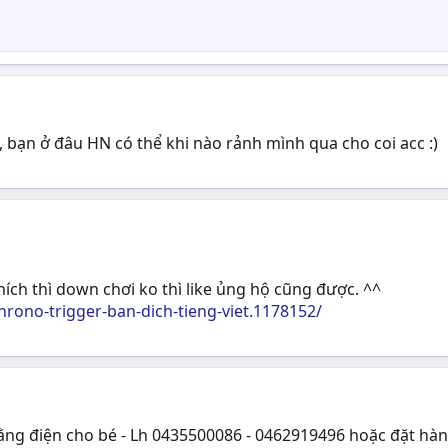
bạn ở đâu HN có thể khi nào rảnh mình qua cho coi acc :)
hích thì down chơi ko thì like ủng hộ cũng được. ^^
rono-trigger-ban-dich-tieng-viet.1178152/
ằng điện cho bé - Lh 0435500086 - 0462919496 hoặc đặt hàn