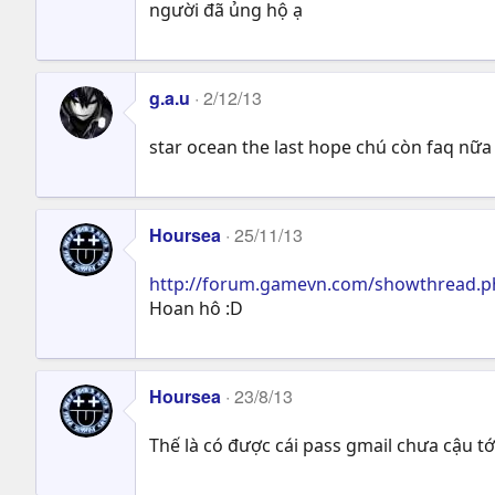
người đã ủng hộ ạ
g.a.u
2/12/13
star ocean the last hope chú còn faq nữa
Hoursea
25/11/13
http://forum.gamevn.com/showthread.p
Hoan hô :D
Hoursea
23/8/13
Thế là có được cái pass gmail chưa cậu t