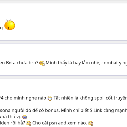
ng
pen Beta chưa bro?
Mình thấy là hay lắm nhé, combat y ng
 P4 cho mình nghe nào
Tất nhiên là không spoil cốt truy
ersona người đó để có bonus. Mình chỉ biết S.Link càng mạn
khá thú vị.
olden rồi hả?
Cho cái psn add xem nào.