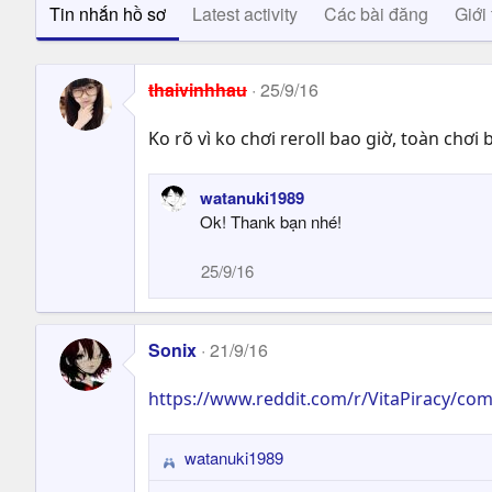
Tin nhắn hồ sơ
Latest activity
Các bài đăng
Giới 
thaivinhhau
25/9/16
Ko rõ vì ko chơi reroll bao giờ, toàn chơi
watanuki1989
Ok! Thank bạn nhé!
25/9/16
Sonix
21/9/16
https://www.reddit.com/r/VitaPiracy/co
watanuki1989
R
e