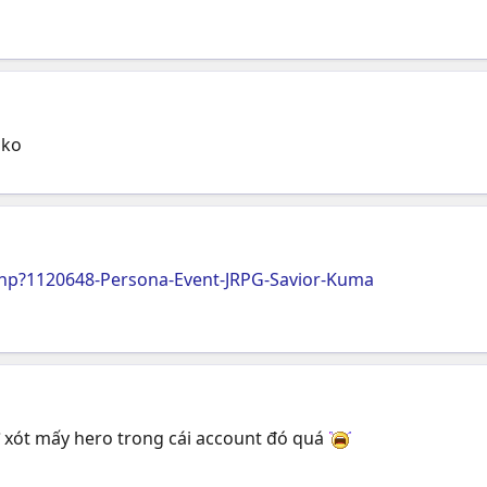
 ko
hp?1120648-Persona-Event-JRPG-Savior-Kuma
ớ xót mấy hero trong cái account đó quá