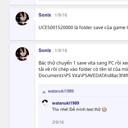
Sonix
1/9/16
UCES001520000 là folder save của game G
Sonix
1/9/16
Bác thử chuyển 1 save vita sang PC rồi x
tải về rồi chép vào folder có tên id của
Documents\PS Vita\PSAVEDATA\d8ac3f4f
watanuki1989
R
e
watanuki1989
a
Thx nhé! Để mình test thử
c
t
2/9/16
i