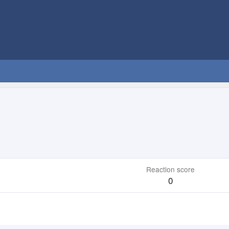
Reaction score
0