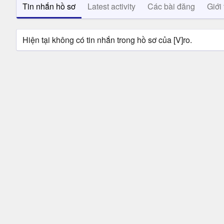
Tin nhắn hồ sơ
Latest activity
Các bài đăng
Giới 
Hiện tại không có tin nhắn trong hồ sơ của [V]ro.