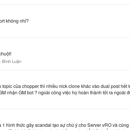
ort không nhỉ?
chuột!
- Bình Luận
ck topic của chopper thì nhiều nick clone khác vào dual post hết 
GM nhận GM bot ? ngoài công việc họ hoàn thành tốt ra ngoài đờ
1 hình thức gây scandal tạo sự chú ý cho Server vRO và cũng l