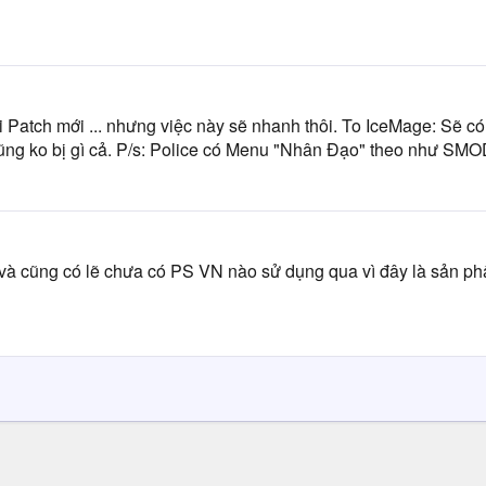
atch mới ... nhưng việc này sẽ nhanh thôi. To IceMage: Sẽ có 
ó cũng ko bị gì cả. P/s: Police có Menu "Nhân Đạo" theo như SM
và cũng có lẽ chưa có PS VN nào sử dụng qua vì đây là sản phẩ