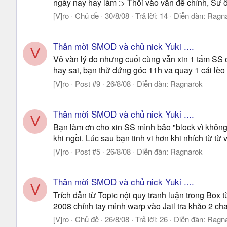
ngày nay hay làm :> Thôi vào vấn đề chính, Sư ô
[V]ro
Chủ đề
30/8/08
Trả lời: 14
Diễn đàn:
Ragn
Thân mời SMOD và chủ nick Yuki ....
V
Vô vàn lý do nhưng cuối cùng vẫn xin 1 tấm SS c
hay sai, bạn thử đứng góc 11h va quay 1 cái lèo
[V]ro
Post #9
26/8/08
Diễn đàn:
Ragnarok
Thân mời SMOD và chủ nick Yuki ....
V
Bạn làm ơn cho xin SS mình bảo "block vì không
khi ngồi. Lúc sau bạn tinh vi hơn khi nhích từ từ
[V]ro
Post #5
26/8/08
Diễn đàn:
Ragnarok
Thân mời SMOD và chủ nick Yuki ....
V
Trích dẫn từ Topic nội quy tranh luận trong Box 
2008 chính tay mình warp vào Jail tra khảo 2 char
[V]ro
Chủ đề
26/8/08
Trả lời: 26
Diễn đàn:
Ragn