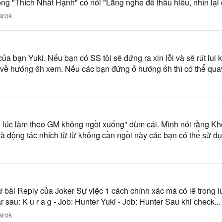
ng "Thích Nhất Hạnh" có nói "Lắng nghe để thấu hiểu, nhìn lại 
arok
ủa bạn Yuki. Nếu bạn có SS tôi sẽ đứng ra xin lỗi và sẽ rút lu
 về hướng 6h xem. Nếu các bạn đứng ở hướng 6h thì có thể quay 
 lúc làm theo GM không ngồi xuống" dùm cái. Mình nói rằng Khô
 và động tác nhích từ từ không cần ngồi này các bạn có thể sử dụ
từ bài Reply của Joker Sự việc 1 cách chính xác mà có lẽ trong 
 sau: K u r a g - Job: Hunter Yuki - Job: Hunter Sau khi check...
arok