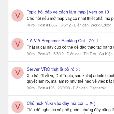
Topic hỏi đáp về cách làm map | version 13
V
Cho hỏi nếu mở map vâỵ có nhât thiết phải mở p
[V]ro
Post #1,067
6/5/12
Diễn đàn:
World Editor
* A.V.A Progamer Ranking Oct - 2011
V
Thật ra cái này cũg có thể dễ dàg thao tác bằng 
[V]ro
Post #7
6/5/12
Diễn đàn:
Tin Tức - Sự Kiện 
Server VRO thật là pờ rô ><
V
Xin trả lời về vụ Del Topic, sau khi bị admin blo
quyết làm rõ, mà làm rõ như thế nào về việc bắt 
[V]ro
Post #126
28/9/08
Diễn đàn:
Ragnarok
Chủ nick Yuki vào đây mà coi ... X-(
V
Tiêu đề nghe có vẻ ghê ghớm nhưng đây cũng là 