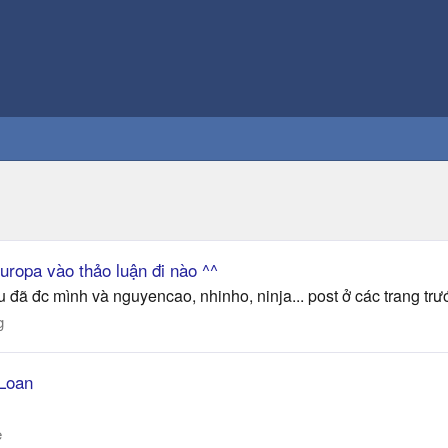
ropa vào thảo luận đi nào ^^
u đã đc mình và nguyencao, nhinho, ninja... post ở các trang trư
g
 Loan
e