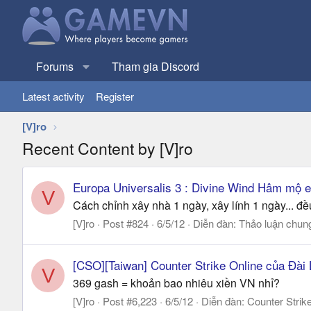
Forums
Tham gia Discord
Latest activity
Register
[V]ro
Recent Content by [V]ro
Europa Universalis 3 : Divine Wind Hâm mộ eu
V
Cách chỉnh xây nhà 1 ngày, xây lính 1 ngày... đề
[V]ro
Post #824
6/5/12
Diễn đàn:
Thảo luận chun
[CSO][Taiwan] Counter Strike Online của Đài
V
369 gash = khoản bao nhiêu xiền VN nhỉ?
[V]ro
Post #6,223
6/5/12
Diễn đàn:
Counter Strik