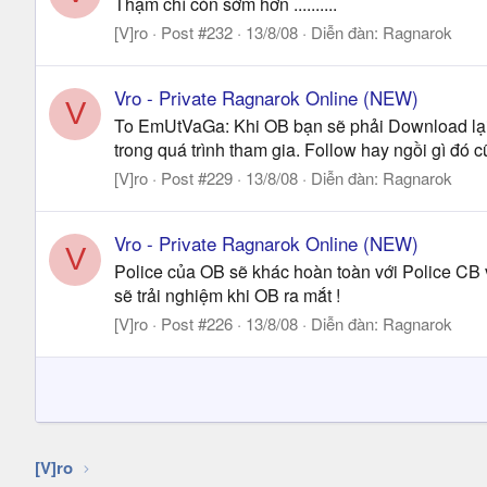
Thậm chí còn sớm hơn ..........
[V]ro
Post #232
13/8/08
Diễn đàn:
Ragnarok
Vro - Private Ragnarok Online (NEW)
V
To EmUtVaGa: Khi OB bạn sẽ phải Download lại P
trong quá trình tham gia. Follow hay ngồi gì đ
[V]ro
Post #229
13/8/08
Diễn đàn:
Ragnarok
Vro - Private Ragnarok Online (NEW)
V
Police của OB sẽ khác hoàn toàn với Police CB 
sẽ trải nghiệm khi OB ra mắt !
[V]ro
Post #226
13/8/08
Diễn đàn:
Ragnarok
[V]ro