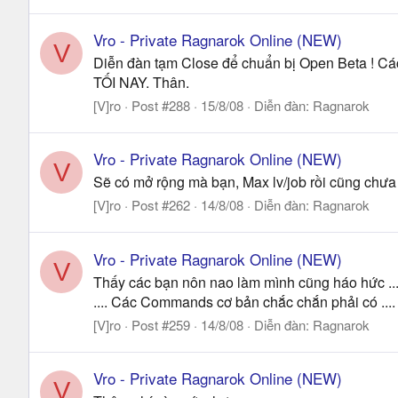
Vro - Private Ragnarok Online (NEW)
V
Diễn đàn tạm Close để chuẩn bị Open Beta ! Các
TỐI NAY. Thân.
[V]ro
Post #288
15/8/08
Diễn đàn:
Ragnarok
Vro - Private Ragnarok Online (NEW)
V
Sẽ có mở rộng mà bạn, Max lv/job rồi cũng chưa t
[V]ro
Post #262
14/8/08
Diễn đàn:
Ragnarok
Vro - Private Ragnarok Online (NEW)
V
Thấy các bạn nôn nao làm mình cũng háo hức .... 
.... Các Commands cơ bản chắc chắn phải có .... 
[V]ro
Post #259
14/8/08
Diễn đàn:
Ragnarok
Vro - Private Ragnarok Online (NEW)
V