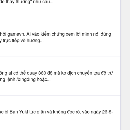
để thấy thương" như câu...
i khỏi gamevn. Ai vào kiểm chứng xem lời mình nói đúng
trực tiếp về hướng...
ng ai có thể quay 360 độ mà ko dịch chuyển tọa độ trừ
ng lệnh /bingding hoặc...
lúc bị Ban Yuki tức giận và không đọc rõ. vào ngày 26-8-