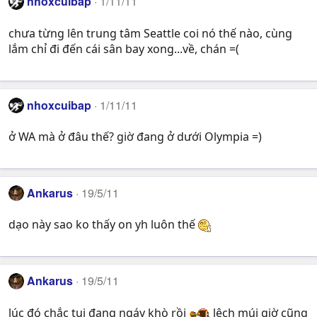
nhoxcuibap
1/11/11
chưa từng lên trung tâm Seattle coi nó thế nào, cùng
lắm chỉ đi đến cái sân bay xong...về, chán =(
nhoxcuibap
1/11/11
ở WA mà ở đâu thế? giờ đang ở dưới Olympia =)
Ankarus
19/5/11
dạo này sao ko thấy on yh luôn thế
Ankarus
19/5/11
lúc đó chắc tui đang ngáy khò rồi
lệch múi giờ cũng