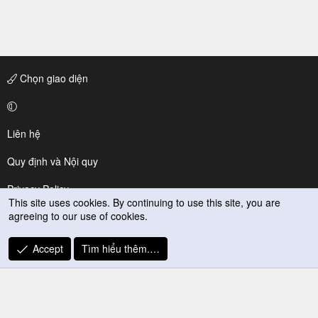
Chọn giao diện
Liên hệ
Quy định và Nội quy
Privacy Policy
This site uses cookies. By continuing to use this site, you are
agreeing to our use of cookies.
Trợ giúp
R
Accept
Tìm hiểu thêm.…
S
S