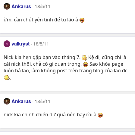
Ankarus
18/5/11
ừm, cần chút yên tịnh để tu lão à
valkryst
18/5/11
V
Nick kia hẹn gặp bạn vào tháng 7.
Kệ đi, cũng chỉ là
cái nick thôi, chả có gì quan trọng.
Sao khóa page
luôn hả lão, làm không post trên trang blog của lão đc.
Ankarus
18/5/11
nick kia chinh chiến dữ quá nên bay rồi à