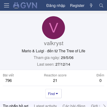
Đăng nhập
Register
V
valkryst
Mario & Luigi
·
đến từ
The Tree of Life
Tham gia ngày
29/5/06
Last seen
27/12/14
Bài viết
Reaction score
Điểm
796
21
0
Find
Tin nhắn hồ sơ
Latest activity
Các bài đăng
Giới thiệ