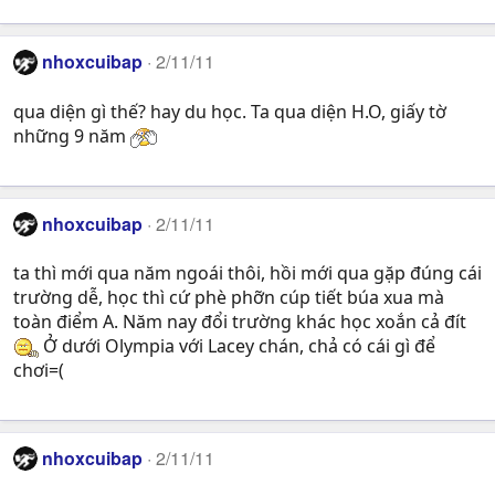
nhoxcuibap
2/11/11
qua diện gì thế? hay du học. Ta qua diện H.O, giấy tờ
những 9 năm
nhoxcuibap
2/11/11
ta thì mới qua năm ngoái thôi, hồi mới qua gặp đúng cái
trường dễ, học thì cứ phè phỡn cúp tiết búa xua mà
toàn điểm A. Năm nay đổi trường khác học xoắn cả đít
Ở dưới Olympia với Lacey chán, chả có cái gì để
chơi=(
nhoxcuibap
2/11/11