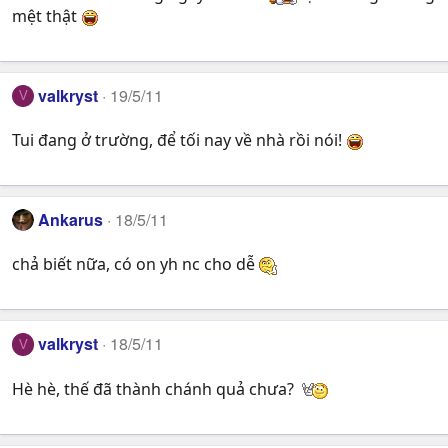
mệt thật
valkryst
19/5/11
V
Tui đang ở trường, để tối nay về nhà rồi nói!
Ankarus
18/5/11
chả biết nữa, có on yh nc cho dễ
valkryst
18/5/11
V
Hè hè, thế đã thành chánh quả chưa?