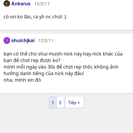
Ankarus
15/2/11
có on ko lão, ra yh nc chút :)
shuichjkai
12/2/11
S
bạn có thể cho shui mượn nick này hay nick khác của
bạn để chơi rep được ko?
mình mỗi ngày vào 30s để chơi rep thôi, không ảnh
hưởng danh tiếng của nick này đâu!
nha, mình xin đó
1
2
Tiếp