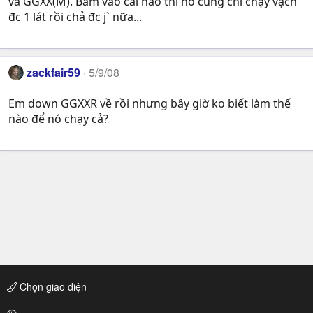
và GGXX(M). Bấm vào cái nào thì nó cũng chỉ chạy vạch
đc 1 lát rồi chả đc j` nữa...
zackfair59
5/9/08
Em down GGXXR về rồi nhưng bây giờ ko biết làm thế
nào để nó chạy cả?
Chọn giao diện