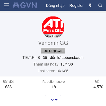
Đăng nhập
Register
VenomInGG
Lão Làng GVN
T.E.T.Я.I.S
·
39
·
đến từ
Lebensbaum
Tham gia ngày
18/4/06
Last seen
16/1/25
Bài viết
Reaction score
Điểm
686
18
4,570
Find