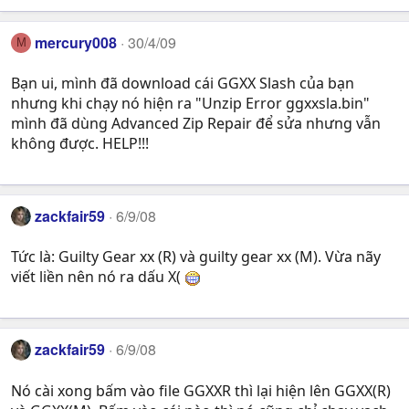
mercury008
30/4/09
M
Bạn ui, mình đã download cái GGXX Slash của bạn
nhưng khi chạy nó hiện ra "Unzip Error ggxxsla.bin"
mình đã dùng Advanced Zip Repair để sửa nhưng vẫn
không được. HELP!!!
zackfair59
6/9/08
Tức là: Guilty Gear xx (R) và guilty gear xx (M). Vừa nãy
viết liền nên nó ra dấu X(
zackfair59
6/9/08
Nó cài xong bấm vào file GGXXR thì lại hiện lên GGXX(R)