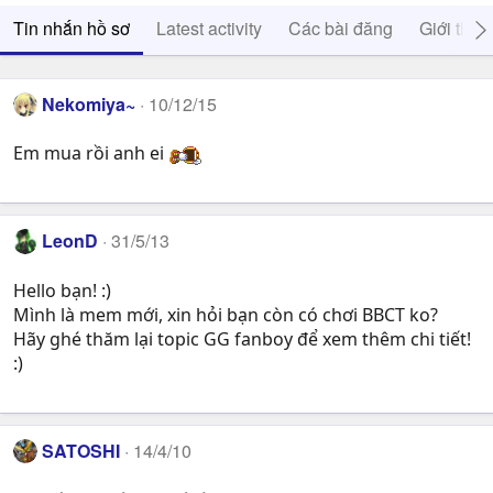
Tin nhắn hồ sơ
Latest activity
Các bài đăng
Giới thiệ
Nekomiya~
10/12/15
Em mua rồi anh ei
LeonD
31/5/13
Hello bạn! :)
Mình là mem mới, xin hỏi bạn còn có chơi BBCT ko?
Hãy ghé thăm lại topic GG fanboy để xem thêm chi tiết!
:)
SATOSHI
14/4/10