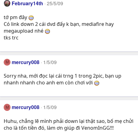
February14th
25/5/09
tớ pm đây
Có link down 2 cái dvd đấy k bạn, mediafire hay
megaupload nhé
tks trc
mercury008
1/5/09
M
Sorry nha, mới đọc lại cái trng 1 trong 2pic, bạn up
nhanh nhanh cho anh em còn chơi với
mercury008
1/5/09
M
Huhu, chẳng lẽ mình phải down lại thật sao, bố mẹ chửi
cho là tốn tiền đó, làm ơn giúp đi VenomInGG!!!