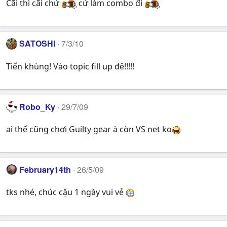
Cãi thì cãi chứ
cứ làm combo đi
SATOSHI
7/3/10
Tiến khùng! Vào topic fill up đê!!!!!
Robo_Ky
29/7/09
ai thế cũng chơi Guilty gear à còn VS net ko
February14th
26/5/09
tks nhé, chúc cậu 1 ngày vui vẻ