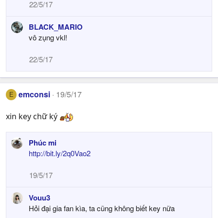
22/5/17
BLACK_MARIO
vô zụng vkl!
22/5/17
emconsi
19/5/17
E
xin key chữ ký
Phúc mi
http://bit.ly/2q0Vao2
19/5/17
Vouu3
Hỏi đại gia fan kìa, ta cũng không biết key nữa