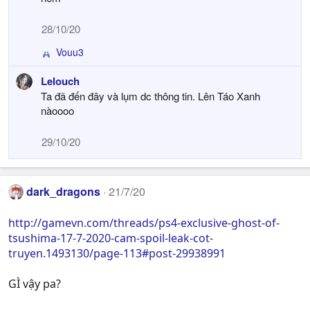
28/10/20
Vouu3
R
e
Lelouch
a
Ta đã đến đây và lụm dc thông tin. Lên Táo Xanh
c
t
nàoooo
i
o
29/10/20
n
s
:
dark_dragons
21/7/20
http://gamevn.com/threads/ps4-exclusive-ghost-of-
tsushima-17-7-2020-cam-spoil-leak-cot-
truyen.1493130/page-113#post-29938991
GÌ vậy pa?