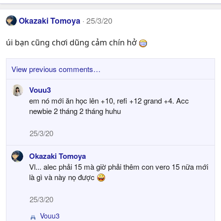
Okazaki Tomoya
25/3/20
úi bạn cũng chơi dũng cảm chín hở
View previous comments…
Vouu3
em nó mới ăn học lên +10, refi +12 grand +4. Acc
newbie 2 tháng 2 tháng huhu
25/3/20
Okazaki Tomoya
Vl... alec phải 15 mà giờ phải thêm con vero 15 nữa mới
là gì và này nọ được
25/3/20
Vouu3
R