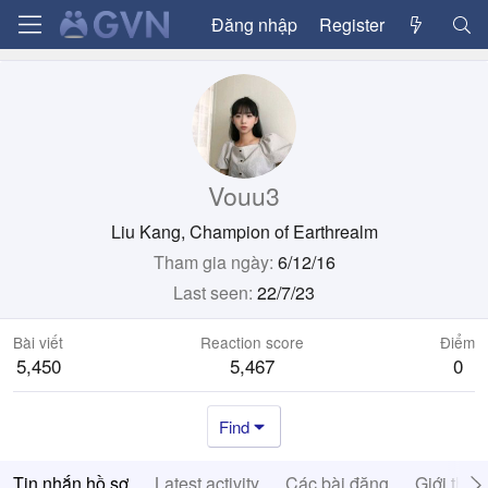
Đăng nhập
Register
Vouu3
Liu Kang, Champion of Earthrealm
Tham gia ngày
6/12/16
Last seen
22/7/23
Bài viết
Reaction score
Điểm
5,450
5,467
0
Find
Tin nhắn hồ sơ
Latest activity
Các bài đăng
Giới thiệ