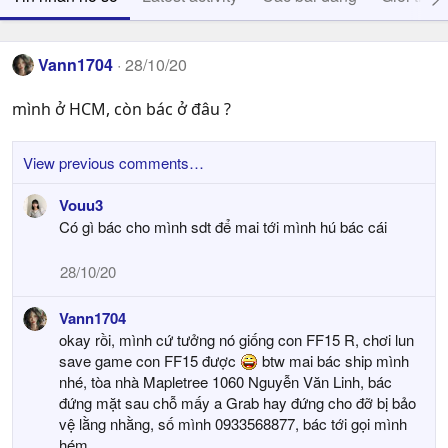
Vann1704
28/10/20
mình ở HCM, còn bác ở đâu ?
View previous comments…
Vouu3
Có gì bác cho mình sdt để mai tới mình hú bác cái
28/10/20
Vann1704
okay rồi, mình cứ tưởng nó giống con FF15 R, chơi lun
save game con FF15 được
btw mai bác ship mình
nhé, tòa nhà Mapletree 1060 Nguyễn Văn Linh, bác
đứng mặt sau chỗ mấy a Grab hay đứng cho đỡ bị bảo
vệ lằng nhằng, số mình 0933568877, bác tới gọi mình
hém