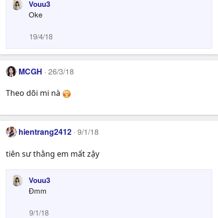
Vouu3
s
Oke
:
19/4/18
MCGH
26/3/18
Theo dõi mi nà
hientrang2412
9/1/18
tiên sư thằng em mất zậy
Vouu3
Đmm
9/1/18