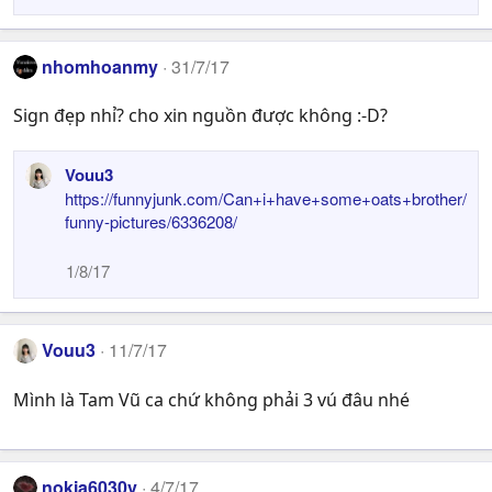
nhomhoanmy
31/7/17
Sign đẹp nhỉ? cho xin nguồn được không :-D?
Vouu3
https://funnyjunk.com/Can+i+have+some+oats+brother/
funny-pictures/6336208/
1/8/17
Vouu3
11/7/17
Mình là Tam Vũ ca chứ không phải 3 vú đâu nhé
nokia6030v
4/7/17