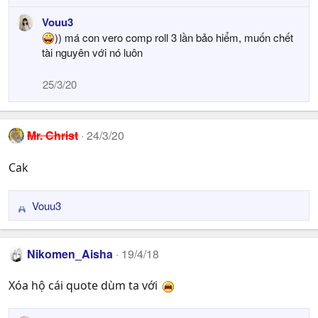
e
Vouu3
a
)) má con vero comp roll 3 lần bảo hiểm, muốn chết
c
t
tài nguyên với nó luôn
i
o
25/3/20
n
s
:
Mr. Christ
24/3/20
Cak
Vouu3
R
e
a
Nikomen_Aisha
19/4/18
c
t
Xóa hộ cái quote dùm ta với
i
o
n