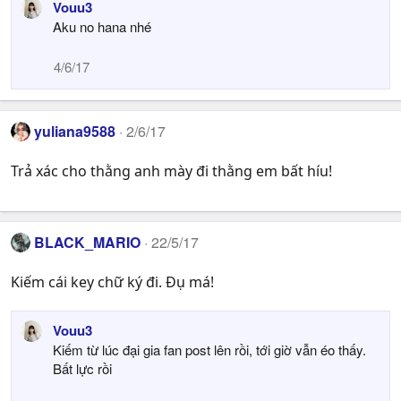
Vouu3
Aku no hana nhé
4/6/17
yuliana9588
2/6/17
Trả xác cho thằng anh mày đi thằng em bất híu!
BLACK_MARIO
22/5/17
Kiếm cái key chữ ký đi. Đụ má!
Vouu3
Kiếm từ lúc đại gia fan post lên rồi, tới giờ vẫn éo thấy.
Bất lực rồi