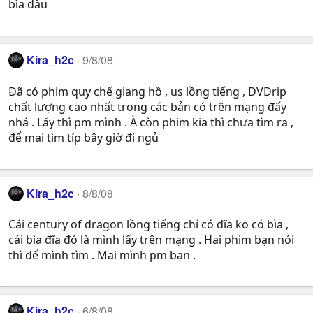
bìa đâu
Kira_h2c
9/8/08
Đã có phim quy chế giang hồ , us lồng tiếng , DVDrip
chất lượng cao nhất trong các bản có trên mạng đấy
nhá . Lấy thì pm mình . À còn phim kia thì chưa tìm ra ,
để mai tìm típ bây giờ đi ngủ
Kira_h2c
8/8/08
Cái century of dragon lồng tiếng chỉ có đĩa ko có bìa ,
cái bìa đĩa đó là mình lấy trên mạng . Hai phim bạn nói
thì để mình tìm . Mai mình pm bạn .
Kira_h2c
6/8/08