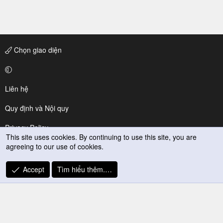
Chọn giao diện
Liên hệ
Quy định và Nội quy
Privacy Policy
This site uses cookies. By continuing to use this site, you are
agreeing to our use of cookies.
Trợ giúp
R
Accept
Tìm hiểu thêm.…
S
S