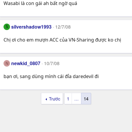
Wasabi là con gái ah bất ngờ quá
silvershadow1993
12/7/08
S
Chị ơi cho em mượn ACC của VN-Sharing được ko chị
newkid_0807
10/7/08
N
bạn ơi, sang dùng mình cái đỉa daredevil đi
Trước
1
…
14