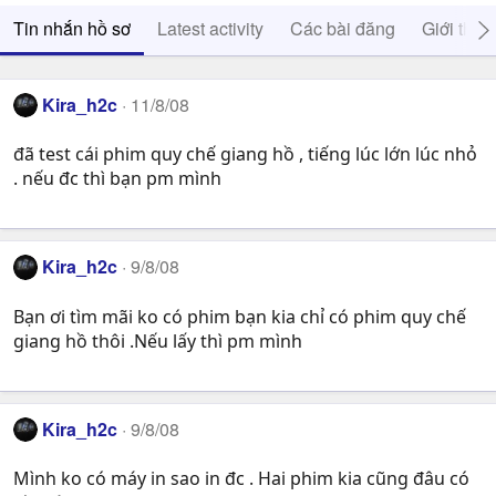
Tin nhắn hồ sơ
Latest activity
Các bài đăng
Giới thiệ
Kira_h2c
11/8/08
đã test cái phim quy chế giang hồ , tiếng lúc lớn lúc nhỏ
. nếu đc thì bạn pm mình
Kira_h2c
9/8/08
Bạn ơi tìm mãi ko có phim bạn kia chỉ có phim quy chế
giang hồ thôi .Nếu lấy thì pm mình
Kira_h2c
9/8/08
Mình ko có máy in sao in đc . Hai phim kia cũng đâu có