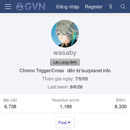
Đăng nhập
Register
wasaby
Lão Làng GVN
Chrono Trigger/Cross
·
đến từ
buzplanet.info
Tham gia ngày
7/5/05
Last seen
9/6/26
Bài viết
Reaction score
Điểm
6,738
1,189
8,330
Find