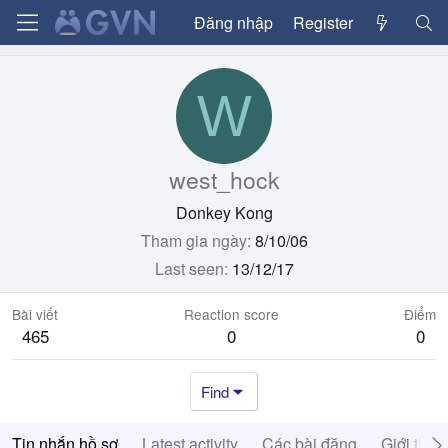
Đăng nhập
Register
W
west_hock
Donkey Kong
Tham gia ngày
8/10/06
Last seen
13/12/17
Bài viết
Reaction score
Điểm
465
0
0
Find
Tin nhắn hồ sơ
Latest activity
Các bài đăng
Giới thiệ