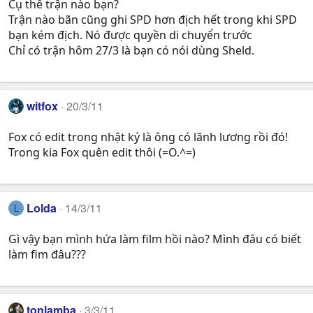
Cụ thể trận nào bạn?
Trận nào bãn cũng ghi SPD hơn địch hết trong khi SPD
bạn kém địch. Nó được quyền di chuyển trước
Chỉ có trận hôm 27/3 là bạn có nói dùng Sheld.
witfox
20/3/11
Fox có edit trong nhật ký là ông có lãnh lương rồi đó!
Trong kia Fox quên edit thôi (=O.^=)
Lolda
14/3/11
L
Gì vậy bạn mình hứa làm film hồi nào? Mình đâu có biết
làm fim đâu???
tonlamba
3/3/11