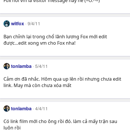
Fox nói vm là visitor message này nè (=O.^=)
witfox
9/4/11
Bạn chỉnh lại trong chổ lãnh lương Fox mới edit
được...edit xong vm cho Fox nha!
tonlamba
5/4/11
Cảm ơn đã nhắc. Hôm qua up lên rồi nhưng chưa edit
link. May mà còn chưa xóa mất
tonlamba
4/4/11
Có link film mới cho ông rồi đó. làm cả mấy trận sau
luôn rồi