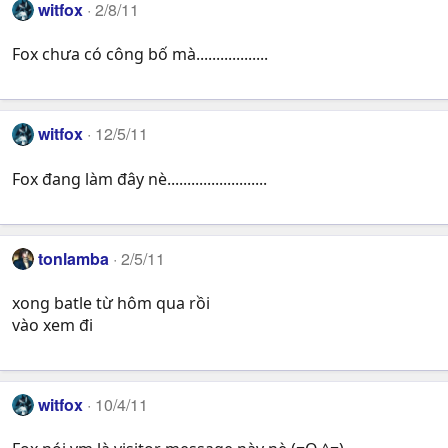
witfox
2/8/11
Fox chưa có công bố mà..................
witfox
12/5/11
Fox đang làm đây nè.........................
tonlamba
2/5/11
xong batle từ hôm qua rồi
vào xem đi
witfox
10/4/11