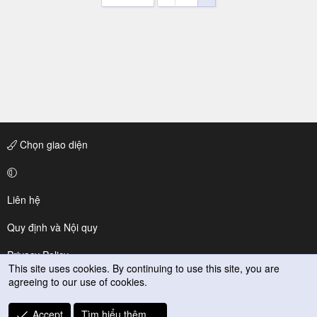
Chọn giao diện
Liên hệ
Quy định và Nội quy
Privacy Policy
This site uses cookies. By continuing to use this site, you are
agreeing to our use of cookies.
Trợ giúp
R
Accept
Tìm hiểu thêm.…