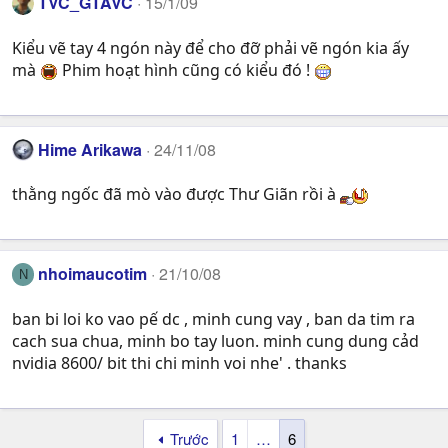
TVC_GTAVC
15/1/09
Kiểu vẽ tay 4 ngón này để cho đỡ phải vẽ ngón kia ấy
mà
Phim hoạt hình cũng có kiểu đó !
Hime Arikawa
24/11/08
thằng ngốc đã mò vào được Thư Giãn rồi à
nhoimaucotim
21/10/08
N
ban bi loi ko vao pế dc , minh cung vay , ban da tim ra
cach sua chua, minh bo tay luon. minh cung dung cảd
nvidia 8600/ bit thi chi minh voi nhe' . thanks
Trước
1
…
6