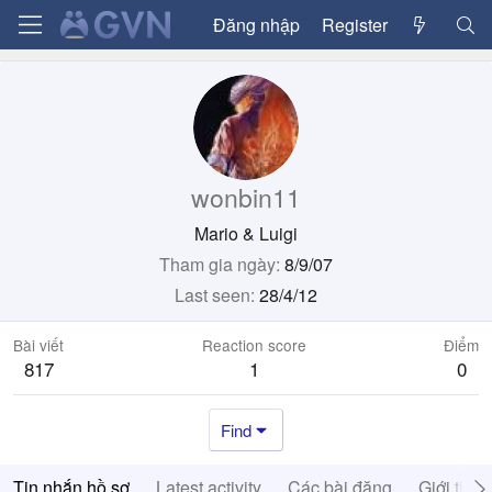
Đăng nhập
Register
wonbin11
Mario & Luigi
Tham gia ngày
8/9/07
Last seen
28/4/12
Bài viết
Reaction score
Điểm
817
1
0
Find
Tin nhắn hồ sơ
Latest activity
Các bài đăng
Giới thiệ