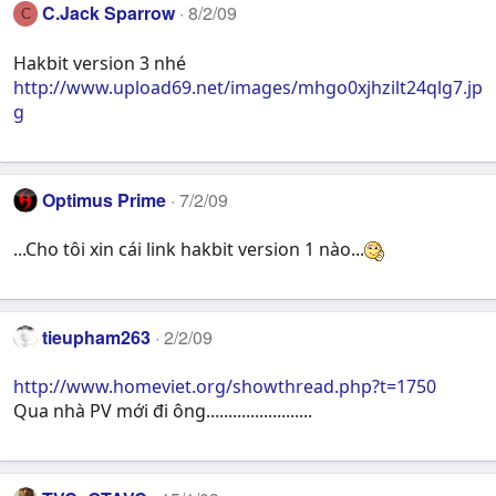
C.Jack Sparrow
8/2/09
C
Hakbit version 3 nhé
http://www.upload69.net/images/mhgo0xjhzilt24qlg7.jp
g
Optimus Prime
7/2/09
...Cho tôi xin cái link hakbit version 1 nào...
tieupham263
2/2/09
http://www.homeviet.org/showthread.php?t=1750
Qua nhà PV mới đi ông........................