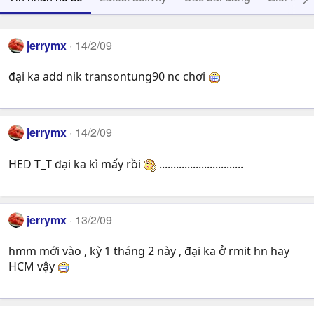
jerrymx
14/2/09
đại ka add nik transontung90 nc chơi
jerrymx
14/2/09
HED T_T đại ka kì mấy rồi
..............................
jerrymx
13/2/09
hmm mới vào , kỳ 1 tháng 2 này , đại ka ở rmit hn hay
HCM vậy