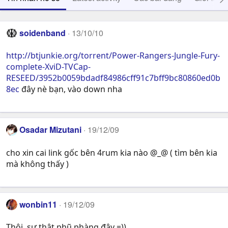
soidenband
13/10/10
http://btjunkie.org/torrent/Power-Rangers-Jungle-Fury-
complete-XviD-TVCap-
RESEED/3952b0059bdadf84986cff91c7bff9bc80860ed0b
8ec
đây nè bạn, vào down nha
Osadar Mizutani
19/12/09
cho xin cai link gốc bên 4rum kia nào @_@ ( tìm bên kia
mà không thấy )
wonbin11
19/12/09
Thôi, sự thật phũ phàng đây =))