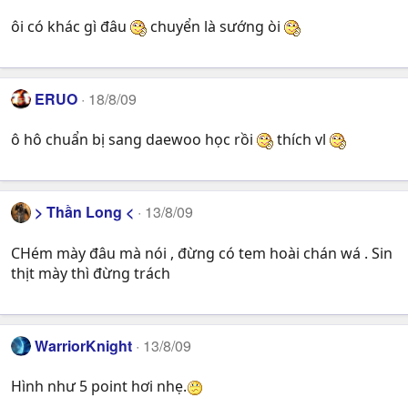
ôi có khác gì đâu
chuyển là sướng òi
ERUO
18/8/09
ô hô chuẩn bị sang daewoo học rồi
thích vl
> Thần Long <
13/8/09
CHém mày đâu mà nói , đừng có tem hoài chán wá . Sin
thịt mày thì đừng trách
WarriorKnight
13/8/09
Hình như 5 point hơi nhẹ.