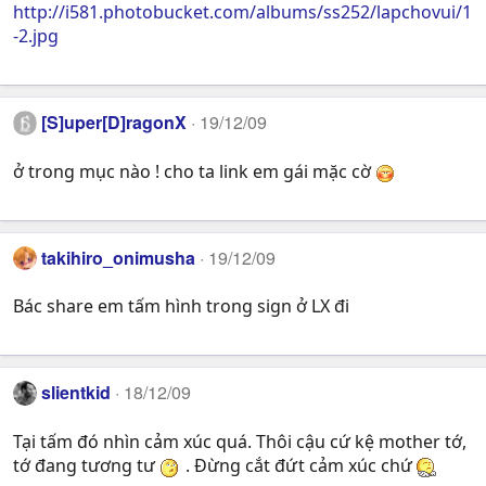
http://i581.photobucket.com/albums/ss252/lapchovui/1
-2.jpg
[S]uper[D]ragonX
19/12/09
ở trong mục nào ! cho ta link em gái mặc cờ
takihiro_onimusha
19/12/09
Bác share em tấm hình trong sign ở LX đi
slientkid
18/12/09
Tại tấm đó nhìn cảm xúc quá. Thôi cậu cứ kệ mother tớ,
tớ đang tương tư
. Đừng cắt đứt cảm xúc chứ