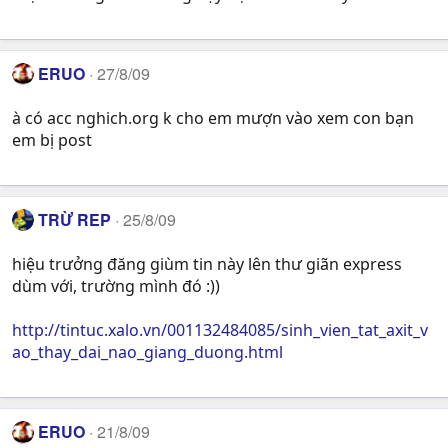
ERUO
27/8/09
à có acc nghich.org k cho em mượn vào xem con bạn
em bị post
TRỪ REP
25/8/09
hiệu trưởng đăng giùm tin này lên thư giãn express
dùm với, trường mình đó :))
http://tintuc.xalo.vn/001132484085/sinh_vien_tat_axit_v
ao_thay_dai_nao_giang_duong.html
ERUO
21/8/09