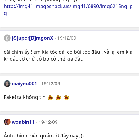
http://img41.imageshack.us/img41/6890/img6215ng.jp
g
[S]uper[D]ragonX
19/12/09
cái chim ấy ! em kia tóc dài có búi tóc đâu ! vả lại em kia
khoác cờ chứ có bó cờ thế kia đâu
maiyeu001
19/12/09
Fake! ta không tin
wonbin11
19/12/09
Ảnh chính diện quấn cờ đây này ;))