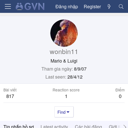
Đăng nhập
Register
wonbin11
Mario & Luigi
Tham gia ngày
8/9/07
Last seen
28/4/12
Bài viết
Reaction score
Điểm
817
1
0
Find
Tin nhắn hồ sơ
Latest activity
Các bài đăng
Giới thiệ