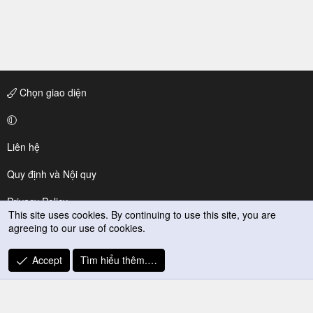
Chọn giao diện
Liên hệ
Quy định và Nội quy
Privacy Policy
This site uses cookies. By continuing to use this site, you are
agreeing to our use of cookies.
Trợ giúp
R
Accept
Tìm hiểu thêm.…
S
S