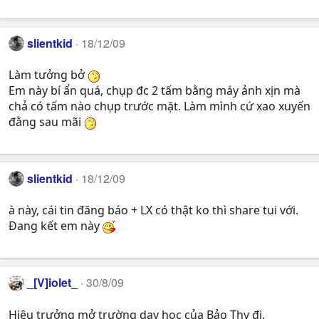
slientkid
18/12/09
Làm tưởng bở
Em này bí ẩn quá, chụp đc 2 tấm bằng máy ảnh xịn mà
chả có tấm nào chụp trước mặt. Làm mình cứ xao xuyến
đằng sau mãi
slientkid
18/12/09
à này, cái tin đăng báo + LX có thật ko thì share tui với.
Đang kết em này
_[V]iolet_
30/8/09
Hiệu trưởng mở trường dạy học của Bảo Thy đi.