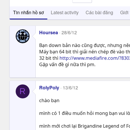
Tin nhắn hồ sơ
Latest activity
Các bài đăng
Giới 
Hoursea
28/6/12
Bạn down bản nào cũng được, nhưng nên 
Máy bạn 64 bit thì giải nén chép đè vào 
32 bit thì
http://www.mediafire.com/?830
Gặp vấn đề gì nữa thì pm.
RolyPoly
13/6/12
R
chào bạn
mình có 1 điều muốn hỏi mong bạn vui l
mình mới chơi lại Brigandine Legend of 