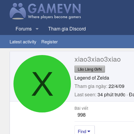
Forums
Tham gia Discord
Latest activity
Register
xiao3xiao3xiao
X
Lão Làng GVN
Legend of Zelda
Tham gia ngày
22/4/09
Last seen
34 phút trước
·
Đa
Bài viết
998
Find