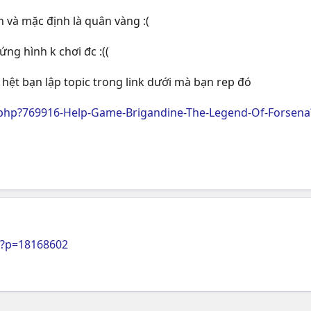
 và mặc định là quân vàng :(
ng hình k chơi đc :((
 hệt bạn lập topic trong link dưới mà bạn rep đó
php?769916-Help-Game-Brigandine-The-Legend-Of-Forsena
p?p=18168602