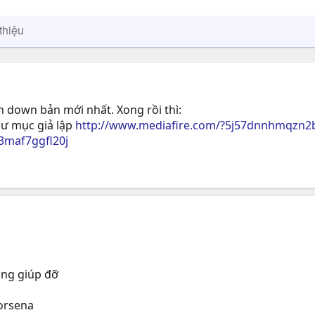
thiệu
down bản mới nhất. Xong rồi thì:
thư mục giả lập
http://www.mediafire.com/?5j57dnnhmqzn
3maf7ggfl20j
òng giúp đỡ
Forsena