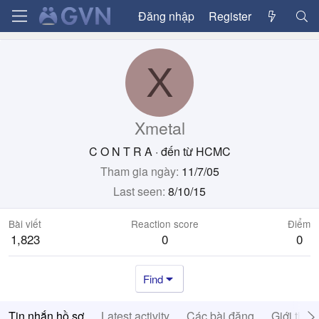
Đăng nhập
Register
X
Xmetal
C O N T R A
·
đến từ
HCMC
Tham gia ngày
11/7/05
Last seen
8/10/15
Bài viết
Reaction score
Điểm
1,823
0
0
Find
Tin nhắn hồ sơ
Latest activity
Các bài đăng
Giới thiệ