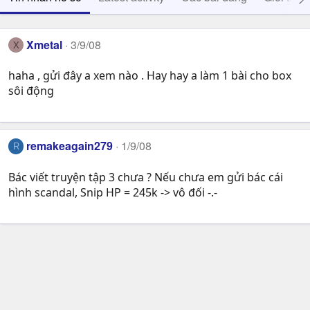
Xmetal
3/9/08
X
haha , gửi đây a xem nào . Hay hay a làm 1 bài cho box
sôi động
remakeagain279
1/9/08
R
Bác viết truyện tập 3 chưa ? Nếu chưa em gửi bác cái
hình scandal, Snip HP = 245k -> vô đối -.-