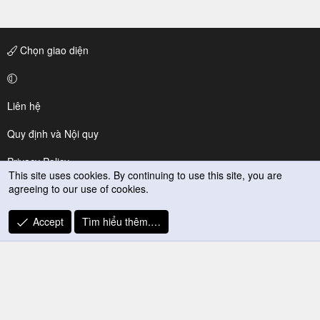
Chọn giao diện
Liên hệ
Quy định và Nội quy
Privacy Policy
This site uses cookies. By continuing to use this site, you are
agreeing to our use of cookies.
Trợ giúp
R
Accept
Tìm hiểu thêm.…
S
S