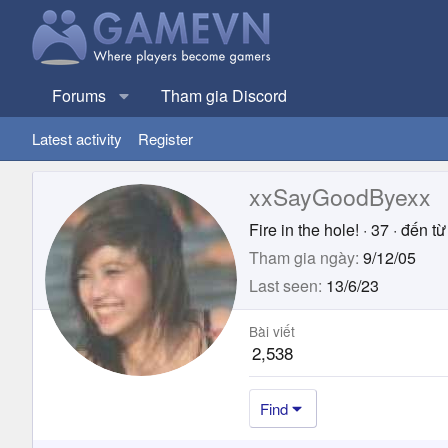
Forums
Tham gia Discord
Latest activity
Register
xxSayGoodByexx
Fire in the hole!
·
37
·
đến từ
Tham gia ngày
9/12/05
Last seen
13/6/23
Bài viết
2,538
Find