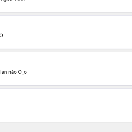
:O
clan nào O_o