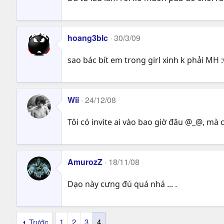
hoang3blc
30/3/09
sao bác bít em trong girl xinh k phải MH 
Wii
24/12/08
Tôi có invite ai vào bao giờ đâu @_@, mà 
AmurozZ
18/11/08
Dạo này cưng đú quá nhá ... .
Trước
1
2
3
4