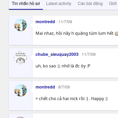
Tin nhắn hồ sơ
Latest activity
Các bài đăng
Giới 
montredd
11/7/09
Mai nhaz, hồi nãy h quăng tùm lum hết
chube_sieuquay2003
11/7/09
uh, ko sao :). nhớ là đc òy :P
montredd
8/7/09
+ chết cho cả hai nick rồi :) . Happy :)