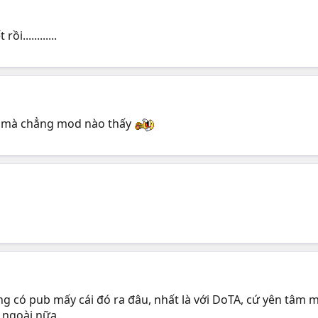
............
h mà chẳng mod nào thấy
ng có pub mấy cái đó ra đâu, nhất là với DoTA, cứ yên tâm mà
 ngoài nữa.