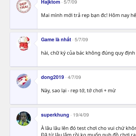
Hajktom
5/7/09
Mai mình mới trả rep bạn đc! Hôm nay hết rồi
Game là nhất
5/7/09
hài, chữ ký của bác không đúng quy địn
dong2019
4/7/09
Này, sao lại - rep tớ, tớ chơi + mừ
superkhung
19/4/09
À lâu lâu lên đó test chơi cho vui chứ khô
Đã từ lâu lắm rồi ko muốn pub đồ chơi ra