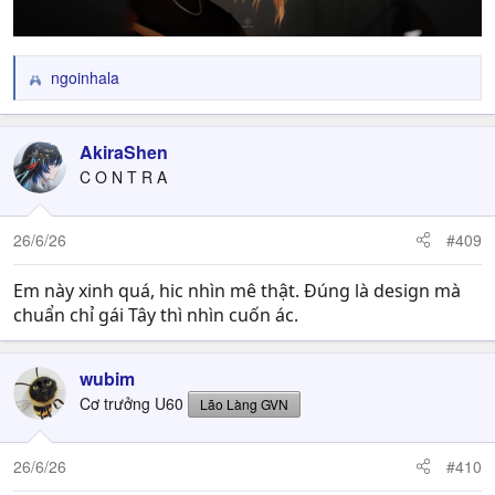
ngoinhala
R
e
a
c
AkiraShen
t
C O N T R A
i
o
n
26/6/26
#409
s
:
Em này xinh quá, hic nhìn mê thật. Đúng là design mà
chuẩn chỉ gái Tây thì nhìn cuốn ác.
wubim
Cơ trưởng U60
Lão Làng GVN
26/6/26
#410