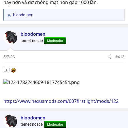
hay hơn và đỡ chóng mặt hơn gấp 1000 lần.
bloodomen
R
e
a
c
bloodomen
t
temet nosce
Moderator
i
o
n
5/7/26
#413
s
:
Lul
https://www.nexusmods.com/007firstlight/mods/122
bloodomen
temet nosce
Moderator