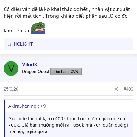
Có điều vấn đề là ko khai thác đc hết , nhân vật cứ xuất
hiện rồi mất tích . Trong khi éo biết phần sau IO có đc
làm tiếp ko.
HCLIGHT
R
e
a
c
Vitod3
V
t
Dragon Quest
Lão Làng GVN
i
o
n
25/6/26
#406
s
:
AkiraShen nói:
Giá code tui hốt lại có 400k thôi. Lúc mới ra giá code có
700k. Giá bản thường mới ra 1050k mà 70$ quần què gì
má nội, ngáo giá à.