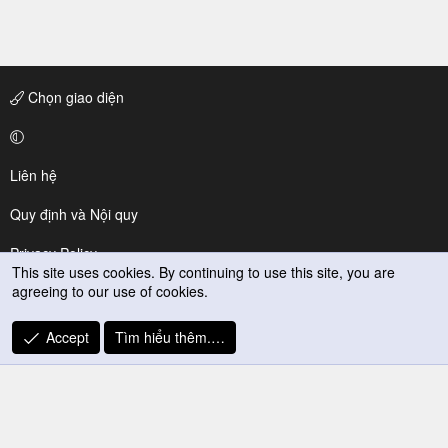
Chọn giao diện
Liên hệ
Quy định và Nội quy
Privacy Policy
This site uses cookies. By continuing to use this site, you are
agreeing to our use of cookies.
Trợ giúp
R
Accept
Tìm hiểu thêm.…
S
S