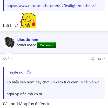
https://www.nexusmods.com/007firstlight/mods/122
thô bỉ vãi
bloodomen
temet nosce
Moderator
5/7/26
#417
lifesyle nói:
Ko hiểu sao hôm nay chơi 3h xém tí ói cmn . Phải vô wc
ngồi 5p hên mà ko ói .
Cài mod tăng fov đi fencie