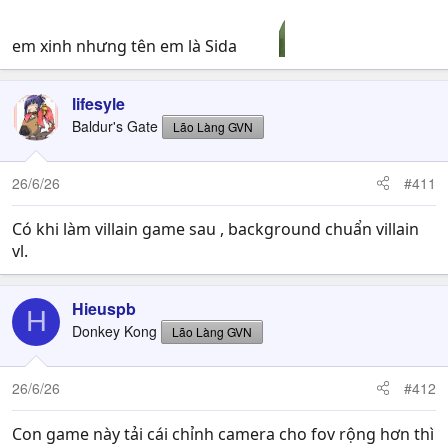
em xinh nhưng tên em là Sida
lifesyle
Baldur's Gate
Lão Làng GVN
26/6/26
#411
Có khi làm villain game sau , background chuẩn villain
vl.
Hieuspb
H
Donkey Kong
Lão Làng GVN
26/6/26
#412
Con game này tải cái chỉnh camera cho fov rộng hơn thì