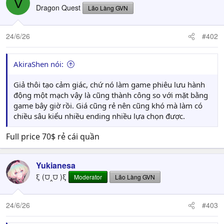
V
Dragon Quest
Lão Làng GVN
24/6/26
#402
AkiraShen nói:
Giả thôi tạo cảm giác, chứ nó làm game phiêu lưu hành
động một mạch vậy là cũng thành công so với mặt bằng
game bây giờ rồi. Giá cũng rẻ nên cũng khó mà làm có
chiều sâu kiểu nhiều ending nhiều lựa chọn được.
Full price 70$ rẻ cái quần
Yukianesa
ξ (⩌‸⩌ )ξ
Moderator
Lão Làng GVN
24/6/26
#403