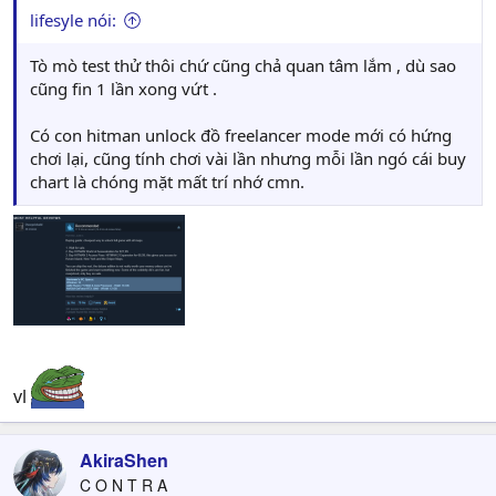
lifesyle nói:
Tò mò test thử thôi chứ cũng chả quan tâm lắm , dù sao
cũng fin 1 lần xong vứt .
Có con hitman unlock đồ freelancer mode mới có hứng
chơi lại, cũng tính chơi vài lần nhưng mỗi lần ngó cái buy
chart là chóng mặt mất trí nhớ cmn.
vl
AkiraShen
C O N T R A