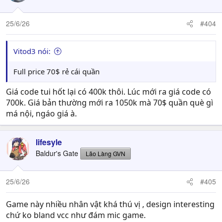
25/6/26
#404
Vitod3 nói:
Full price 70$ rẻ cái quần
Giá code tui hốt lại có 400k thôi. Lúc mới ra giá code có
700k. Giá bản thường mới ra 1050k mà 70$ quần què gì
má nội, ngáo giá à.
lifesyle
Baldur's Gate
Lão Làng GVN
25/6/26
#405
Game này nhiều nhân vật khá thú vị , design interesting
chứ ko bland vcc như đám mic game.