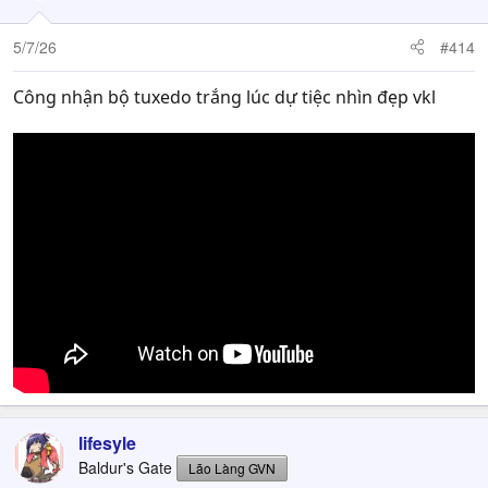
5/7/26
#414
Công nhận bộ tuxedo trắng lúc dự tiệc nhìn đẹp vkl
lifesyle
Baldur's Gate
Lão Làng GVN