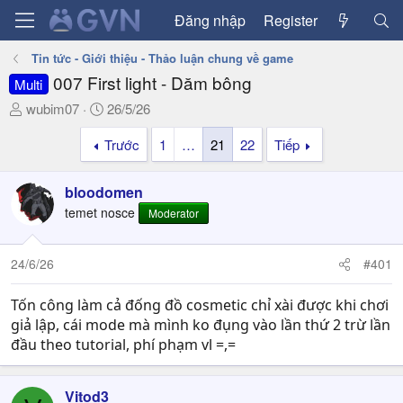
Đăng nhập
Register
Tin tức - Giới thiệu - Thảo luận chung về game
007 First light - Dăm bông
Multi
T
N
wubim07
26/5/26
h
g
Trước
1
…
21
22
Tiếp
r
à
e
y
a
g
bloodomen
d
ử
temet nosce
Moderator
s
i
t
a
24/6/26
#401
r
t
Tốn công làm cả đống đồ cosmetic chỉ xài được khi chơi
e
giả lập, cái mode mà mình ko đụng vào lần thứ 2 trừ lần
r
đầu theo tutorial, phí phạm vl =,=
Vitod3