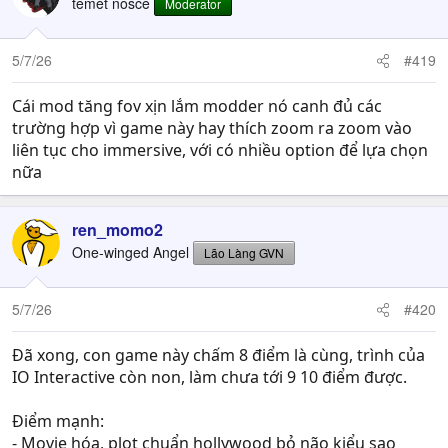
temet nosce
Moderator
5/7/26
#419
Cái mod tăng fov xịn lắm modder nó canh đủ các
trường hợp vì game này hay thích zoom ra zoom vào
liên tục cho immersive, với có nhiều option để lựa chọn
nữa
ren_momo2
One-winged Angel
Lão Làng GVN
5/7/26
#420
Đã xong, con game này chấm 8 điểm là cùng, trình của
IO Interactive còn non, làm chưa tới 9 10 điểm được.
Điểm mạnh:
- Movie hóa, plot chuẩn hollywood bỏ não kiểu sao