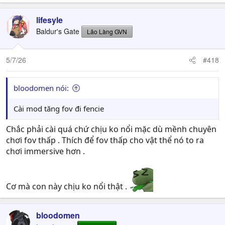
lifesyle
Baldur's Gate
Lão Làng GVN
5/7/26
#418
bloodomen nói:
Cài mod tăng fov đi fencie
Chắc phải cài quá chứ chịu ko nổi mặc dù mềnh chuyên
chơi fov thấp . Thích để fov thấp cho vật thể nó to ra
chơi immersive hơn .
Cơ mà con này chịu ko nổi thật .
bloodomen