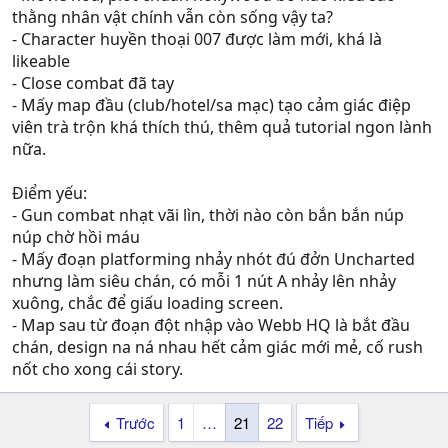
thằng nhân vật chính vẫn còn sống vậy ta?
- Character huyền thoại 007 được làm mới, khá là
likeable
- Close combat đã tay
- Mấy map đầu (club/hotel/sa mạc) tạo cảm giác điệp
viên trà trộn khá thích thú, thêm quả tutorial ngon lành
nữa.
Điểm yếu:
- Gun combat nhạt vãi lìn, thời nào còn bắn bắn núp
núp chờ hồi máu
- Mấy đoạn platforming nhảy nhót đú đởn Uncharted
nhưng làm siêu chán, có mỗi 1 nút A nhảy lên nhảy
xuông, chắc để giấu loading screen.
- Map sau từ đoạn đột nhập vào Webb HQ là bắt đầu
chán, design na ná nhau hết cảm giác mới mẻ, cố rush
nốt cho xong cái story.
Trước
1
…
21
22
Tiếp