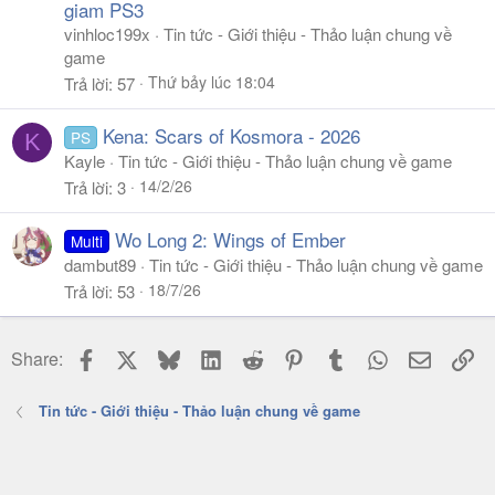
giam PS3
vinhloc199x
Tin tức - Giới thiệu - Thảo luận chung về
game
Thứ bảy lúc 18:04
Trả lời
57
Kena: Scars of Kosmora - 2026
PS
K
Kayle
Tin tức - Giới thiệu - Thảo luận chung về game
14/2/26
Trả lời
3
Wo Long 2: Wings of Ember
Multi
dambut89
Tin tức - Giới thiệu - Thảo luận chung về game
18/7/26
Trả lời
53
Facebook
X
Bluesky
LinkedIn
Reddit
Pinterest
Tumblr
WhatsApp
Email
Li
Share:
Tin tức - Giới thiệu - Thảo luận chung về game