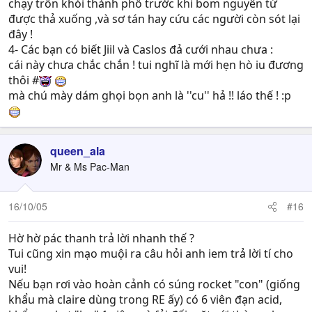
chạy trốn khỏi thành phố trước khi bom nguyên tử
được thả xuống ,và sơ tán hay cứu các người còn sót lại
đây !
4- Các bạn có biết Jiil và Caslos đả cưới nhau chưa :
cái này chưa chắc chắn ! tui nghĩ là mới hẹn hò iu đương
thôi #
mà chú mày dám ghọi bọn anh là ''cu'' hả !! láo thế ! :p
queen_ala
Mr & Ms Pac-Man
16/10/05
#16
Hờ hờ pác thanh trả lời nhanh thế ?
Tui cũng xin mạo muội ra câu hỏi anh iem trả lời tí cho
vui!
Nếu bạn rơi vào hoàn cảnh có súng rocket "con" (giống
khẩu mà claire dùng trong RE ấy) có 6 viên đạn acid,