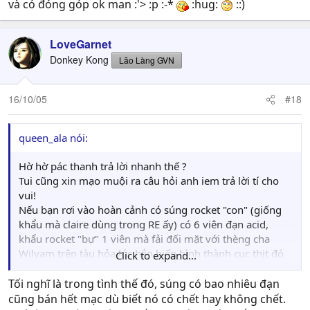
và có đóng góp ok man :'> :p :-*
:hug:
::)
LoveGarnet
Donkey Kong
Lão Làng GVN
16/10/05
#18
queen_ala nói:
Hờ hờ pác thanh trả lời nhanh thế ?
Tui cũng xin mạo muội ra câu hỏi anh iem trả lời tí cho
vui!
Nếu bạn rơi vào hoàn cảnh có súng rocket "con" (giống
khẩu mà claire dùng trong RE ấy) có 6 viên đạn acid,
khẩu rocket "bự" 1 viên mà fải đối mặt với thèng cha
Wilyam trên tàu hỏa lúc hắn biến hình thành cục thịt đó
Click to expand...
(số đạn đó chắc chắn ko đủ để giết hắn trong fần "hard")
ban sẽ làm rì???
Tối nghĩ là trong tình thế đó, súng có bao nhiêu đạn
Trả lời đi anh iem keke!
cũng bán hết mạc dù biết nó có chết hay không chết.