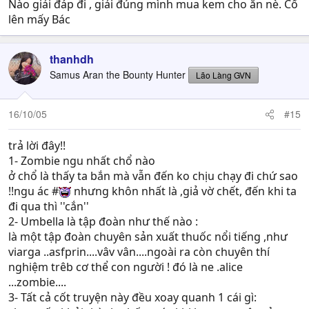
Nào giải đáp đi , giải đúng mình mua kem cho ăn nè. Cố
lên mấy Bác
thanhdh
Samus Aran the Bounty Hunter
Lão Làng GVN
16/10/05
#15
trả lời đây!!
1- Zombie ngu nhất chổ nào
ở chổ là thấy ta bắn mà vẫn đến ko chịu chạy đi chứ sao
!!ngu ác #
nhưng khôn nhất là ,giả vờ chết, đến khi ta
đi qua thì ''cắn''
2- Umbella là tập đoàn như thế nào :
là một tập đoàn chuyên sản xuất thuốc nổi tiếng ,như
viarga ..asfprin....vâv vân....ngoài ra còn chuyên thí
nghiệm trêb cơ thể con người ! đó là ne .alice
...zombie....
3- Tất cả cốt truyện này đều xoay quanh 1 cái gì: