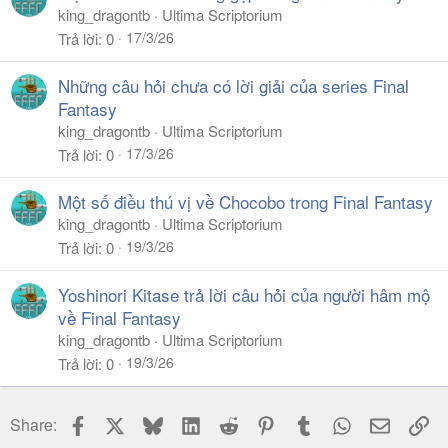
king_dragontb
Ultima Scriptorium
17/3/26
Trả lời
0
Những câu hỏi chưa có lời giải của series Final
Fantasy
king_dragontb
Ultima Scriptorium
17/3/26
Trả lời
0
Một số điều thú vị về Chocobo trong Final Fantasy
king_dragontb
Ultima Scriptorium
19/3/26
Trả lời
0
Yoshinori Kitase trả lời câu hỏi của người hâm mộ
về Final Fantasy
king_dragontb
Ultima Scriptorium
19/3/26
Trả lời
0
Facebook
X
Bluesky
LinkedIn
Reddit
Pinterest
Tumblr
WhatsApp
Email
Li
Share: