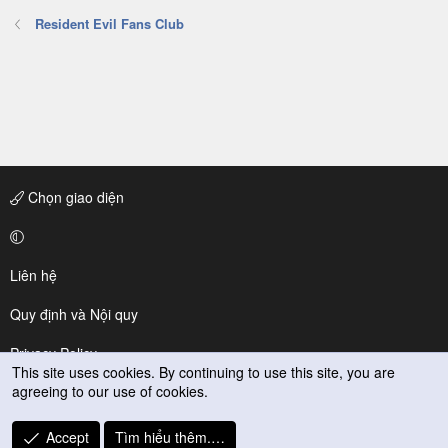
Resident Evil Fans Club
Chọn giao diện
Liên hệ
Quy định và Nội quy
Privacy Policy
This site uses cookies. By continuing to use this site, you are
agreeing to our use of cookies.
Trợ giúp
R
Accept
Tìm hiểu thêm.…