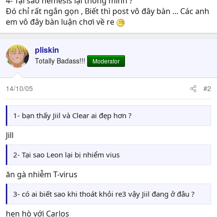
4- Tại sao nemesis lại thông minh ?
Đó chỉ rất ngắn gọn , Biết thì post vô đây bàn ... Các anh
em vô đây bàn luận chơi về re
pliskin
Totally Badass!!!
Moderator
14/10/05
#2
1- bạn thấy Jiil và Clear ai đẹp hơn ?
Jill
2- Tại sao Leon lại bị nhiểm vius
ăn gà nhiễm T-virus
3- có ai biết sao khi thoát khỏi re3 vậy Jiil đang ở đâu ?
hẹn hò với Carlos