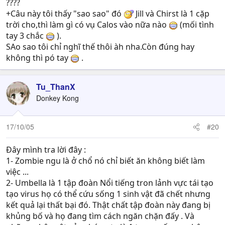
????
+Câu này tôi thấy "sao sao" đó
Jill và Chirst là 1 cặp
trời cho,thì làm gì có vụ Calos vào nữa nào
(mối tình
tay 3 chắc
).
SAo sao tôi chỉ nghĩ thế thôi àh nha.Còn đúng hay
không thì pó tay
.
Tu_ThanX
Donkey Kong
17/10/05
#20
Đây mình tra lời đây :
1- Zombie ngu là ở chổ nó chỉ biết ăn không biết làm
việc ...
2- Umbella là 1 tập đoàn Nổi tiếng tron lảnh vực tái tạo
tạo virus họ có thể cứu sống 1 sinh vật đã chết nhưng
kết quả lại thất bại đó. Thật chất tập đoàn này đang bị
khủng bố và họ đang tìm cách ngăn chặn đấy . Và