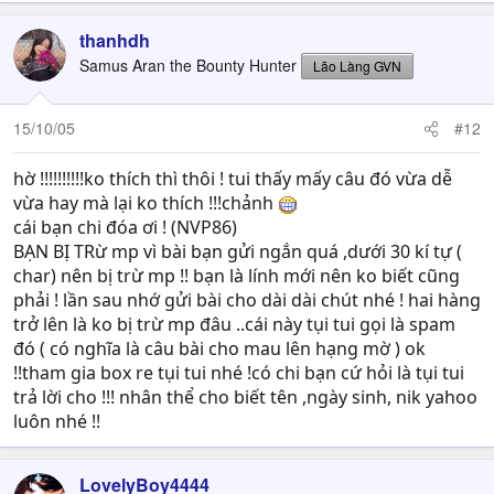
thanhdh
Samus Aran the Bounty Hunter
Lão Làng GVN
15/10/05
#12
hờ !!!!!!!!!!ko thích thì thôi ! tui thấy mấy câu đó vừa dễ
vừa hay mà lại ko thích !!!chảnh
cái bạn chi đóa ơi ! (NVP86)
BẠN BỊ TRừ mp vì bài bạn gửi ngắn quá ,dưới 30 kí tự (
char) nên bị trừ mp !! bạn là lính mới nên ko biết cũng
phải ! lần sau nhớ gửi bài cho dài dài chút nhé ! hai hàng
trở lên là ko bị trừ mp đâu ..cái này tụi tui gọi là spam
đó ( có nghĩa là câu bài cho mau lên hạng mờ ) ok
!!tham gia box re tụi tui nhé !có chi bạn cứ hỏi là tụi tui
trả lời cho !!! nhân thể cho biết tên ,ngày sinh, nik yahoo
luôn nhé !!
LovelyBoy4444