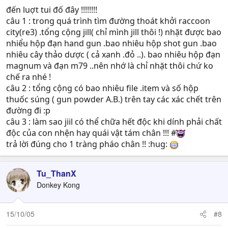
đến luợt tui đố đây !!!!!!!!
câu 1 : trong quá trình tìm đường thoát khởi raccoon
city(re3) .tổng cộng jill( chỉ mình jill thôi !) nhặt được bao
nhiểu hộp đạn hand gun .bao nhiêu hộp shot gun .bao
nhiêu cây thảo dược ( cả xanh .đỏ ..). bao nhiêu hộp đạn
magnum và đạn m79 ..nên nhớ là chỉ nhặt thôi chứ ko
chế ra nhé !
câu 2 : tổng cộng có bao nhiêu file .item và số hộp
thuốc súng ( gun powder A.B.) trên tay các xác chết trên
đường đi :p
câu 3 : làm sao jiil có thể chữa hết độc khi dính phải chất
độc của con nhện hay quái vật tám chân !!! #
trả lời đúng cho 1 tràng pháo chân !! :hug:
Tu_ThanX
Donkey Kong
15/10/05
#8