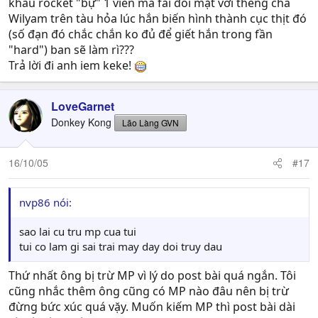
khẩu rocket "bự" 1 viên mà fải đối mặt với thèng cha
Wilyam trên tàu hỏa lúc hắn biến hình thành cục thịt đó
(số đạn đó chắc chắn ko đủ để giết hắn trong fần
"hard") ban sẽ làm rì???
Trả lời đi anh iem keke!
LoveGarnet
Donkey Kong
Lão Làng GVN
16/10/05
#17
nvp86 nói:
sao lai cu tru mp cua tui
tui co lam gi sai trai may day doi truy dau
Thứ nhất ông bị trừ MP vì lý do post bài quá ngắn. Tôi
cũng nhắc thêm ông cũng có MP nào đâu nên bị trừ
đừng bức xúc quá vặy. Muốn kiếm MP thì post bài dài