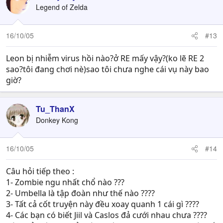
Legend of Zelda
16/10/05
#13
Leon bị nhiễm virus hồi nào?ở RE mấy vậy?(ko lẽ RE 2
sao?tôi đang chơi nè)sao tôi chưa nghe cái vụ này bao
giờ?
Tu_ThanX
Donkey Kong
16/10/05
#14
Câu hỏi tiếp theo :
1- Zombie ngu nhất chổ nào ???
2- Umbella là tập đoàn như thế nào ????
3- Tất cả cốt truyện này đều xoay quanh 1 cái gì ????
4- Các bạn có biết Jiil và Caslos đả cưới nhau chưa ????