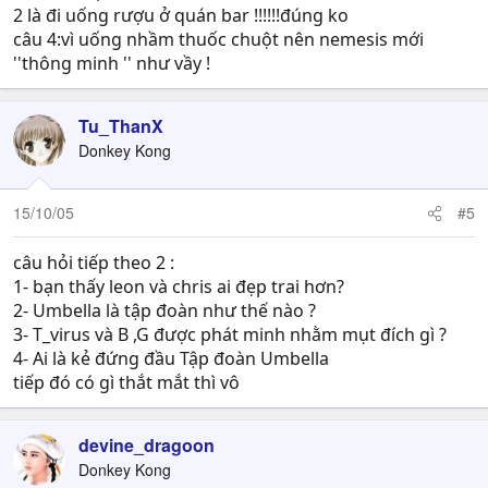
2 là đi uống rượu ở quán bar !!!!!!đúng ko
câu 4:vì uống nhầm thuốc chuột nên nemesis mới
''thông minh '' như vầy !
Tu_ThanX
Donkey Kong
15/10/05
#5
câu hỏi tiếp theo 2 :
1- bạn thấy leon và chris ai đẹp trai hơn?
2- Umbella là tập đoàn như thế nào ?
3- T_virus và B ,G được phát minh nhằm mụt đích gì ?
4- Ai là kẻ đứng đầu Tập đoàn Umbella
tiếp đó có gì thắt mắt thì vô
devine_dragoon
Donkey Kong