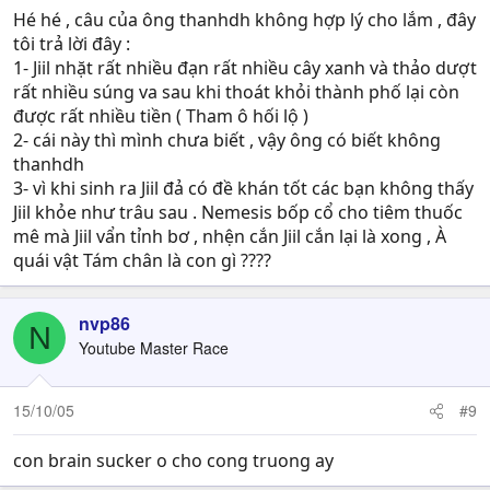
Hé hé , câu của ông thanhdh không hợp lý cho lắm , đây
tôi trả lời đây :
1- Jiil nhặt rất nhiều đạn rất nhiều cây xanh và thảo dượt
rất nhiều súng va sau khi thoát khỏi thành phố lại còn
được rất nhiều tiền ( Tham ô hối lộ )
2- cái này thì mình chưa biết , vậy ông có biết không
thanhdh
3- vì khi sinh ra Jiil đả có đề khán tốt các bạn không thấy
Jiil khỏe như trâu sau . Nemesis bốp cổ cho tiêm thuốc
mê mà Jiil vẩn tỉnh bơ , nhện cắn Jiil cắn lại là xong , À
quái vật Tám chân là con gì ????
nvp86
N
Youtube Master Race
15/10/05
#9
con brain sucker o cho cong truong ay