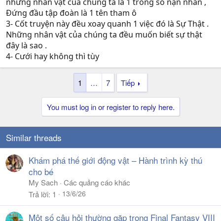
những nhân vật của chúng ta là 1 trong số nạn nhân ,
Đứng đầu tập đoàn là 1 tên tham ô
3- Cốt truyện này đều xoay quanh 1 việc đó là Sự Thật .
Những nhân vật của chúng ta đều muốn biết sự thật
đây là sao .
4- Cưới hay không thì tùy
1
…
7
Tiếp
You must log in or register to reply here.
Similar threads
Khám phá thế giới động vật – Hành trình kỳ thú
cho bé
My Sach
Các quảng cáo khác
13/6/26
Trả lời
1
Một số câu hỏi thường gặp trong Final Fantasy VIII