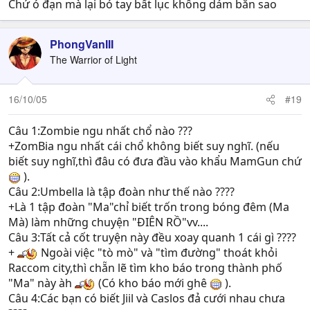
Chứ ó đạn mà lại bó tay bất lục không dám bắn sao
PhongVanIII
The Warrior of Light
16/10/05
#19
Câu 1:Zombie ngu nhất chổ nào ???
+ZomBia ngu nhất cái chổ không biết suy nghĩ. (nếu
biết suy nghĩ,thì đâu có đưa đầu vào khẩu MamGun chứ
).
Câu 2:Umbella là tập đoàn như thế nào ????
+Là 1 tập đoàn "Ma"chỉ biết trốn trong bóng đêm (Ma
Mà) làm những chuyện "ĐIÊN RỒ"vv....
Câu 3:Tất cả cốt truyện này đều xoay quanh 1 cái gì ????
+
Ngoài việc "tò mò" và "tìm đường" thoát khỏi
Raccom city,thì chẵn lẽ tìm kho báo trong thành phố
"Ma" này àh
(Có kho báo mới ghê
).
Câu 4:Các bạn có biết Jiil và Caslos đả cưới nhau chưa