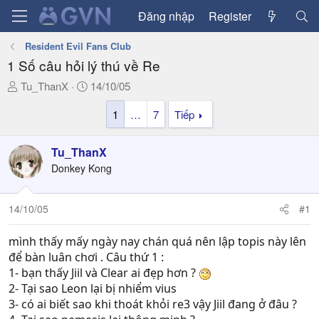
Đăng nhập
Register
Resident Evil Fans Club
1 Số câu hỏi lý thú về Re
T
N
Tu_ThanX
14/10/05
h
g
1
…
7
Tiếp
r
à
e
y
a
g
Tu_ThanX
d
ử
Donkey Kong
s
i
t
a
14/10/05
#1
r
t
mình thấy mấy ngày nay chán quá nên lập topis này lên
e
để bàn luân chơi . Câu thứ 1 :
r
1- bạn thấy Jiil và Clear ai đẹp hơn ?
2- Tại sao Leon lại bị nhiểm vius
3- có ai biết sao khi thoát khỏi re3 vậy Jiil đang ở đâu ?