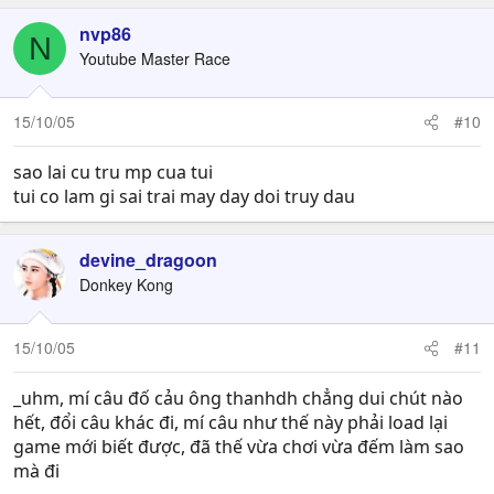
nvp86
N
Youtube Master Race
15/10/05
#10
sao lai cu tru mp cua tui
tui co lam gi sai trai may day doi truy dau
devine_dragoon
Donkey Kong
15/10/05
#11
_uhm, mí câu đố cảu ông thanhdh chẳng dui chút nào
hết, đổi câu khác đi, mí câu như thế này phải load lại
game mới biết được, đã thế vừa chơi vừa đếm làm sao
mà đi