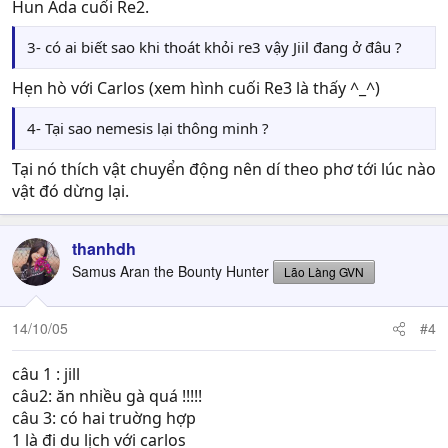
Hun Ada cuối Re2.
3- có ai biết sao khi thoát khỏi re3 vậy Jiil đang ở đâu ?
Hẹn hò với Carlos (xem hình cuối Re3 là thấy ^_^)
4- Tại sao nemesis lại thông minh ?
Tại nó thích vật chuyển động nên dí theo phơ tới lúc nào
vật đó dừng lại.
thanhdh
Samus Aran the Bounty Hunter
Lão Làng GVN
14/10/05
#4
câu 1 : jill
câu2: ăn nhiều gà quá !!!!!
câu 3: có hai truờng hợp
1 là đi du lịch với carlos