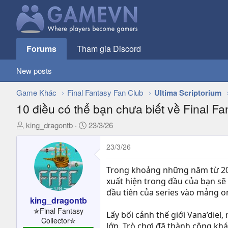
Forums
Tham gia Discord
New posts
Game Khác
Final Fantasy Fan Club
Ultima Scriptorium
10 điều có thể bạn chưa biết về Final Fa
T
N
king_dragontb
23/3/26
h
g
r
à
23/3/26
e
y
a
g
Trong khoảng những năm từ 201
d
ử
xuất hiện trong đầu của bạn sẽ 
s
i
đầu tiên của series vào mảng o
t
king_dragontb
a
✯Final Fantasy
Lấy bối cảnh thế giới Vana’diel
r
Collector✯
lớn. Trò chơi đã thành công khá 