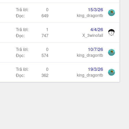
15/3/26
Trả lời
0
Đọc
649
king_dragontb
4/4/26
Trả lời
1
Đọc
747
X_3winofall
10/7/26
Trả lời
0
Đọc
574
king_dragontb
19/3/26
Trả lời
0
Đọc
362
king_dragontb