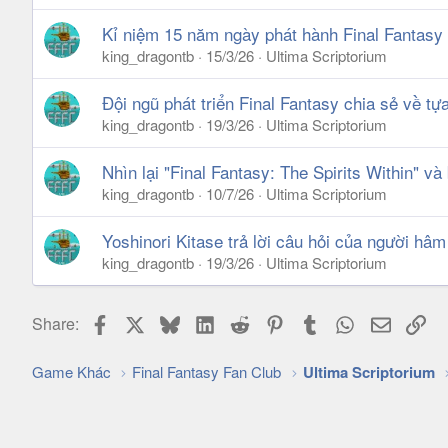
Kỉ niệm 15 năm ngày phát hành Final Fantasy I
king_dragontb
15/3/26
Ultima Scriptorium
Đội ngũ phát triển Final Fantasy chia sẻ về t
king_dragontb
19/3/26
Ultima Scriptorium
Nhìn lại "Final Fantasy: The Spirits Within" và
king_dragontb
10/7/26
Ultima Scriptorium
Yoshinori Kitase trả lời câu hỏi của người hâ
king_dragontb
19/3/26
Ultima Scriptorium
Facebook
X
Bluesky
LinkedIn
Reddit
Pinterest
Tumblr
WhatsApp
Email
Lin
Share:
Game Khác
Final Fantasy Fan Club
Ultima Scriptorium