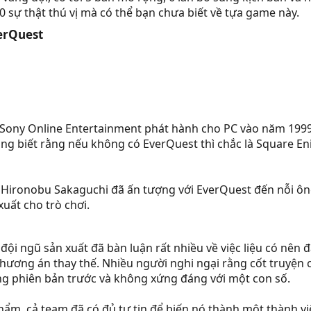
0 sự thật thú vị mà có thể bạn chưa biết về tựa game này.
erQuest​
ony Online Entertainment phát hành cho PC vào năm 1999,
ng biết rằng nếu không có EverQuest thì chắc là Square E
, Hironobu Sakaguchi đã ấn tượng với EverQuest đến nỗi ông
uất cho trò chơi.
 đội ngũ sản xuất đã bàn luận rất nhiều về việc liệu có nê
 phương án thay thế. Nhiều người nghi ngại rằng cốt truy
 phiên bản trước và không xứng đáng với một con số.
hẩm, cả team đã có đủ tự tin để biến nó thành một thành viê