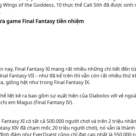
g Wings of the Goddess, 10 thực thể Cait Sith đã được sinh
.
ựa game Final Fantasy tiền nhiệm​
n nay, Final Fantasy XI mang rất nhiều những chi tiết đến 
inal Fantasy VII – như đã kể trên thì vẫn còn rất nhiều thứ 
a, giống hệt như trong Final Fantasy IX.
hể liệt kê ra bao gồm sự xuất hiện của Diabolos với vẻ ngoài
 chị em Magus (Final Fantasy IV).
l Fantasy XI có tất cả 500.000 người chơi và trên 2 triệu nh
antasy XIV đã chạm mốc 20 triệu người chơi), nó vẫn là thành 
đình đám như EverQuest cũng chỉ đạt cao nhất là 550.000 