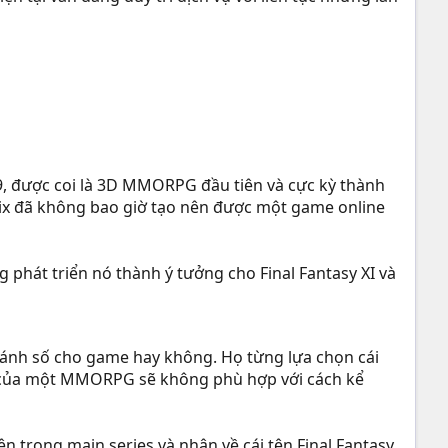
 được coi là 3D MMORPG đầu tiên và cực kỳ thành
nix đã không bao giờ tạo nên được một game online
 phát triển nó thành ý tưởng cho Final Fantasy XI và
n đánh số cho game hay không. Họ từng lựa chọn cái
ện của một MMORPG sẽ không phù hợp với cách kể
n trong main series và nhận về cái tên Final Fantasy