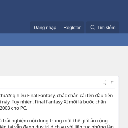
Đăng nhập
Register
Tìm kiếm
#1
ơng hiệu Final Fantasy, chắc chắn cái tên đầu tiên
 này. Tuy nhiên, Final Fantasy XI mới là bước chân
 2003 cho PC.
và trải nghiệm nội dung trong một thế giới ảo rộng
ện tại vẫn đang duy trì dịch vụ với liên tục những lần