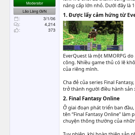
t
Moderator
nâng cấp lớn nhỏ. Dưới đây là 1
e
Lão Làng GVN
1. Được lấy cảm hứng từ Ev
r
3/1/06
4,214
373
EverQuest là một MMORPG do S
công. Nhiều game thủ có lẽ khô
của riêng mình.
Cha đẻ của series Final Fantasy
trở thành người điều hành sản x
2. Final Fantasy Online​
Ở giai đoạn phát triển ban đầu,
tên “Final Fantasy Online” làm
chuyện thông thường của những
Tuy nhiên, khi hoàn thiện sản p