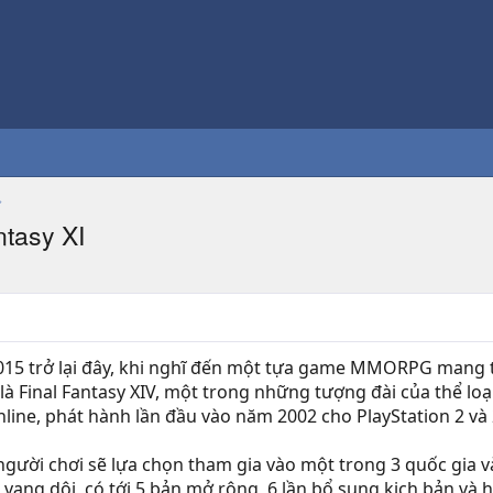
ntasy XI
5 trở lại đây, khi nghĩ đến một tựa game MMORPG mang thư
là Final Fantasy XIV, một trong những tượng đài của thể loại
nline, phát hành lần đầu vào năm 2002 cho PlayStation 2 và
, người chơi sẽ lựa chọn tham gia vào một trong 3 quốc gia 
vang dội, có tới 5 bản mở rộng, 6 lần bổ sung kịch bản và hi