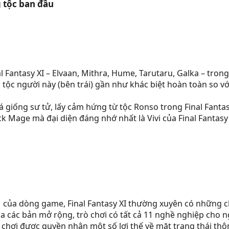
 tộc ban đầu​
l Fantasy XI – Elvaan, Mithra, Hume, Tarutaru, Galka – trong
tộc người này (bên trái) gần như khác biệt hoàn toàn so với
 giống sư tử, lấy cảm hứng từ tộc Ronso trong Final Fantas
k Mage mà đại diện đáng nhớ nhất là Vivi của Final Fantasy 
 của dòng game, Final Fantasy XI thường xuyên có những chi
a các bản mở rộng, trò chơi có tất cả 11 nghề nghiệp cho n
i chơi được quyền nhận một số lợi thế về mặt trạng thái thô