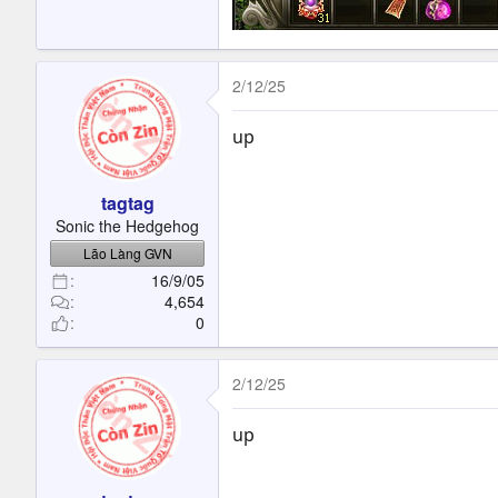
2/12/25
up
tagtag
Sonic the Hedgehog
Lão Làng GVN
16/9/05
4,654
0
2/12/25
up