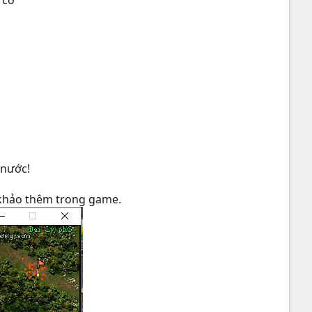
 có
 nước!
m khảo thêm trong game.