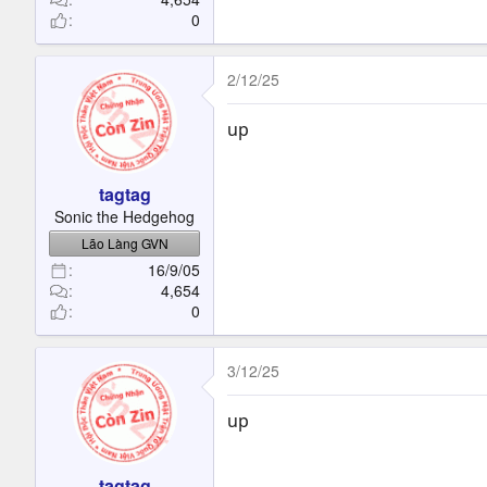
0
2/12/25
up
tagtag
Sonic the Hedgehog
Lão Làng GVN
16/9/05
4,654
0
3/12/25
up
tagtag