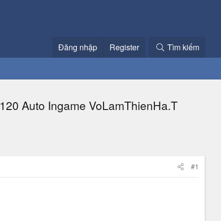
Đăng nhập
Register
Tìm kiếm
,120 Auto Ingame VoLamThienHa.T
#1