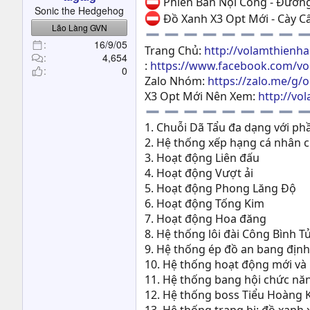
Phiên Bản Nội Công - Đườn
t
Sonic the Hedgehog
Đồ Xanh X3 Opt Mới - Cày Cấ
e
Lão Làng GVN
r
16/9/05
Trang Chủ:
http://volamthienha
4,654
:
https://www.facebook.com/v
0
Zalo Nhóm:
https://zalo.me/g/
X3 Opt Mới Nên Xem:
http://vo
1. Chuỗi Dã Tẩu đa dạng với p
2. Hệ thống xếp hạng cá nhân c
3. Hoạt động Liên đấu
4. Hoạt động Vượt ải
5. Hoạt động Phong Lăng Độ
6. Hoạt động Tống Kim
7. Hoạt động Hoa đăng
8. Hệ thống lôi đài Công Bình T
9. Hệ thống ép đồ an bang địn
10. Hệ thống hoạt động mới và n
11. Hệ thống bang hội chức nă
12. Hệ thống boss Tiểu Hoàng 