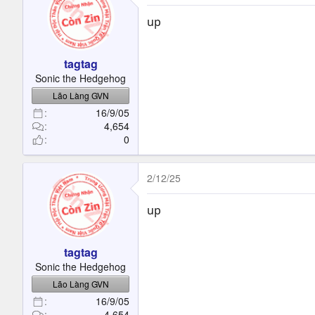
up
tagtag
Sonic the Hedgehog
Lão Làng GVN
16/9/05
4,654
0
2/12/25
up
tagtag
Sonic the Hedgehog
Lão Làng GVN
16/9/05
4,654