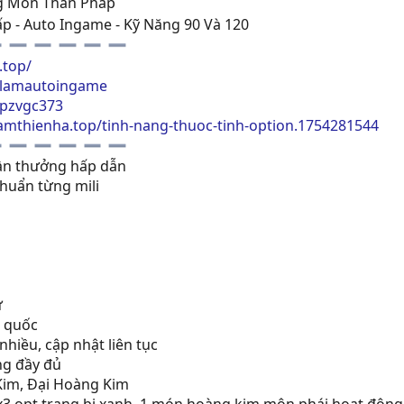
g Môn Thân Pháp
p - Auto Ingame - Kỹ Năng 90 Và 120
.top/
olamautoingame
opzvgc373
lamthienha.top/tinh-nang-thuoc-tinh-option.1754281544
hần thưởng hấp dẫn
huẩn từng mili
ử
h quốc
hiều, cập nhật liên tục
ng đầy đủ
Kim, Đại Hoàng Kim