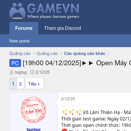
Forums
Tham gia Discord
New posts
Quảng cáo
Quảng cáo
Các quảng cáo khác
[19h00 04/12/2025]►► Open Máy C
PC
T
N
tagtag
2/12/25
h
g
1
2
Tiếp
r
à
e
y
a
g
2/12/25
d
ử
s
i
Võ Lâm Thiên Hạ - Má
t
Thời gian test game: Ngày 02/1
a
Thời gian open chính thức: 19h
r
tagtag