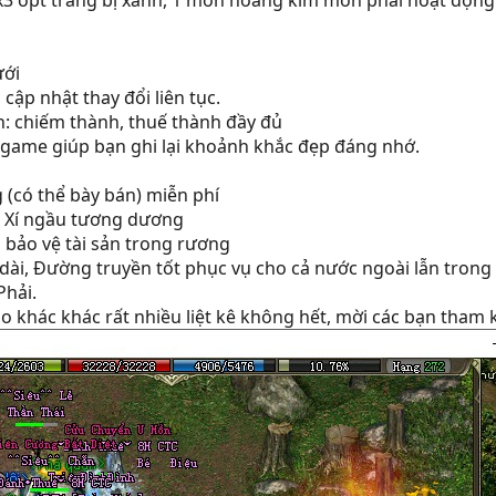
 x3 opt trang bị xanh, 1 món hoàng kim môn phái hoạt động
ưới
cập nhật thay đổi liên tục.
n: chiếm thành, thuế thành đầy đủ
 game giúp bạn ghi lại khoảnh khắc đẹp đáng nhớ.
 (có thể bày bán) miễn phí
, Xí ngầu tương dương
 bảo vệ tài sản trong rương
 dài, Đường truyền tốt phục vụ cho cả nước ngoài lẫn trong
Phải.
o khác khác rất nhiều liệt kê không hết, mời các bạn tha