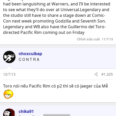
had been languishing at Warners, and I’ll be interested
to see what they’ll do over at Universal.Legendary and
the studio still have to share a stage down at Comic-
Con next week promoting Godzilla and Seventh Son.
Legendary and WB also have the Guillermo del Toro-
directed Pacific Rim coming out on Friday
Chỉnh sửa cuối:
11/7/13
nhoxcuibap
C O N T R A
12/7/13
#1,225
Toro nói nếu Pacific Rim có p2 thì sẽ có Jaeger của Mễ
chika91