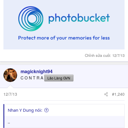
Chỉnh sửa cuối:
12/7/13
magicknight94
C O N T R A
Lão Làng GVN
12/7/13
#1,240
Nhan Y Dung nói:
..