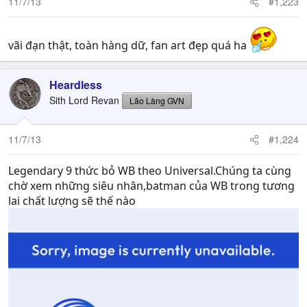
11/7/13
#1,223
[/SPOIL]
vãi đạn thật, toàn hàng dữ, fan art đẹp quá ha
Heardless
Sith Lord Revan
Lão Làng GVN
11/7/13
#1,224
gypsy danger của Yoji Shinkawa.
Legendary 9 thức bỏ WB theo Universal.Chúng ta cùng
chờ xem những siêu nhân,batman của WB trong tương
lai chất lượng sẽ thế nào