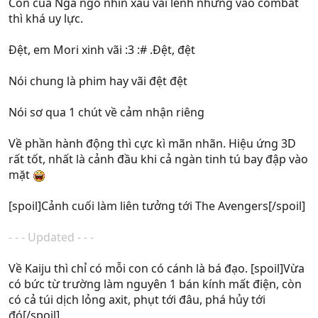
Con của Nga ngố nhìn xấu vãi lềnh nhưng vào combat
thì khá uy lực.
Đệt, em Mori xinh vãi :3 :# .Đệt, đệt
Nói chung là phim hay vãi đệt đệt
Nói sơ qua 1 chút về cảm nhận riêng
Về phần hành động thì cực kì mãn nhãn. Hiệu ứng 3D
rất tốt, nhất là cảnh đầu khi cả ngàn tinh tú bay đập vào
mặt
[spoil]Cảnh cuối làm liên tưởng tới The Avengers[/spoil]
- - - Updated - - -
Về Kaiju thì chỉ có mỗi con có cánh là bá đạo. [spoil]Vừa
có bức từ trường làm nguyên 1 bán kính mất điện, còn
có cả túi dịch lỏng axit, phụt tới đâu, phá hủy tới
đó[/spoil]