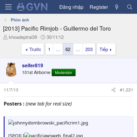
Đăng nhập
Register
Phim ảnh
[2013] Pacific Rimjob - Guillermo del Toro
T
N
khoadeptrai39
30/11/12
h
g
Trước
1
…
62
…
203
Tiếp
r
à
e
y
a
g
seifer819
d
ử
101st Airborne
Moderator
s
i
t
a
11/7/13
#1,221
r
t
Posters :
(new tab for real size)
e
r
[SPOIL]