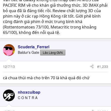
PACIFIC RIM về cho khán giả thưởng thức. 3D IMAX phải
bỏ qua đã là đáng tiếc rồi. Review chất lượng 3D của
phim này ở các rạp Hồng Kông rất tốt. Giới phê bình
cũng đánh giá phim ở mức trung bình khá
(Rottentomatoes 73/100, Metacritic trong khoảng
65/100), không đến nỗi quá tệ.
Scuderia_Ferrari
Baldur's Gate
Lão Làng GVN
12/7/13
#1,233
cà chua thúi mà cho trên 70 là khá quá đó chứ
nhoxcuibap
C O N T R A