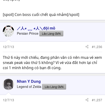
[spoil] Con boss cuối chết quá nhảm[/spoil]
／人◕ ‿‿ ◕人＼đội mồ
Persian Prince
Lão Làng GVN
12/7/13
#1,236
Thứ 6 này mới chiếu, đang phân vân có nên mua vé xem
sneak peak vào thứ 5 không? Vì vé vừa đắt hơn lại chỉ
coi 1 mình không có bạn đi cùng.
Nhan Y Dung
Legend of Zelda
Lão Làng GVN
12/7/13
#1,237