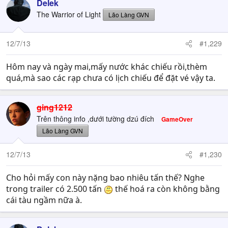
Delek
The Warrior of Light
Lão Làng GVN
12/7/13
#1,229
Hôm nay và ngày mai,mấy nước khác chiếu rồi,thèm
quá,mà sao các rạp chưa có lịch chiếu để đặt vé vậy ta.
ging1212
Trên thông info ,dưới tường dzú đích
GameOver
Lão Làng GVN
12/7/13
#1,230
Cho hỏi mấy con này nặng bao nhiêu tấn thế? Nghe
trong trailer có 2.500 tấn
thế hoá ra còn không bằng
cái tàu ngầm nữa à.