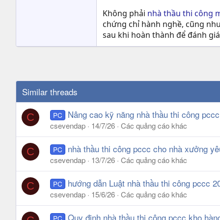
Không phải
nhà thầu thi công 
chứng chỉ hành nghề, cũng như p
sau khi hoàn thành để đánh gi
Similar threads
Nâng cao kỹ năng nhà thầu thi công pccc 
PC
C
csevendap
14/7/26
Các quảng cáo khác
nhà thầu thi công pccc cho nhà xưởng yê
PC
C
csevendap
13/7/26
Các quảng cáo khác
hướng dẫn Luật nhà thầu thi công pccc 2
PC
C
csevendap
15/6/26
Các quảng cáo khác
Quy định nhà thầu thi công pccc kho hàn
PC