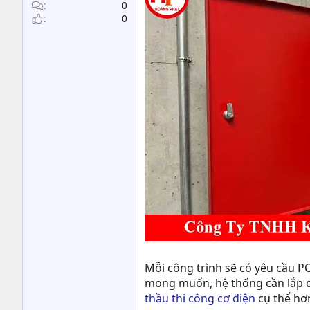
t
0
0
e
r
Mỗi công trình sẽ có yêu cầu P
mong muốn, hệ thống cần lắp đặ
thầu thi công cơ điện
cụ thể hơn