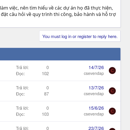
àm việc, nên tìm hiểu về các dự án họ đã thực hiện,
đặt câu hỏi về quy trình thi công, bảo hành và hỗ trợ
You must log in or register to reply here.
14/7/26
Trả lời
0
C
Đọc
102
csevendap
13/7/26
Trả lời
0
C
Đọc
87
csevendap
15/6/26
Trả lời
0
C
Đọc
103
csevendap
23/7/26
Trả lời
0