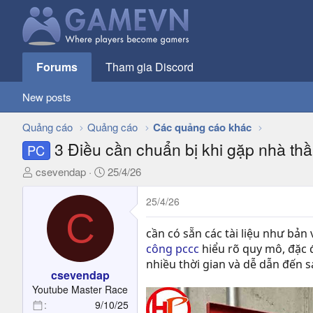
Forums
Tham gia Discord
New posts
Quảng cáo
Quảng cáo
Các quảng cáo khác
3 Điều cần chuẩn bị khi gặp nhà thầ
PC
T
N
csevendap
25/4/26
h
g
r
à
25/4/26
C
e
y
a
g
cần có sẵn các tài liệu như bản 
d
ử
công pccc
hiểu rõ quy mô, đặc 
s
i
nhiều thời gian và dễ dẫn đến sa
t
csevendap
a
Youtube Master Race
r
9/10/25