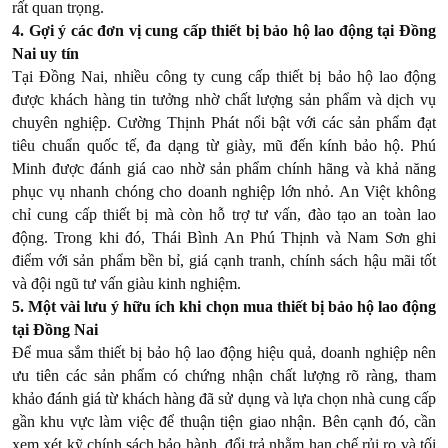
rất quan trọng.
4. Gợi ý các đơn vị cung cấp thiết bị bảo hộ lao động tại Đồng
Nai uy tín
Tại Đồng Nai, nhiều công ty cung cấp thiết bị bảo hộ lao động
được khách hàng tin tưởng nhờ chất lượng sản phẩm và dịch vụ
chuyên nghiệp. Cường Thịnh Phát nổi bật với các sản phẩm đạt
tiêu chuẩn quốc tế, đa dạng từ giày, mũ đến kính bảo hộ. Phú
Minh được đánh giá cao nhờ sản phẩm chính hãng và khả năng
phục vụ nhanh chóng cho doanh nghiệp lớn nhỏ. An Việt không
chỉ cung cấp thiết bị mà còn hỗ trợ tư vấn, đào tạo an toàn lao
động. Trong khi đó, Thái Bình An Phú Thịnh và Nam Sơn ghi
điểm với sản phẩm bền bỉ, giá cạnh tranh, chính sách hậu mãi tốt
và đội ngũ tư vấn giàu kinh nghiệm.
5. Một vài lưu ý hữu ích khi chọn mua thiết bị bảo hộ lao động
tại Đồng Nai
Để mua sắm thiết bị bảo hộ lao động hiệu quả, doanh nghiệp nên
ưu tiên các sản phẩm có chứng nhận chất lượng rõ ràng, tham
khảo đánh giá từ khách hàng đã sử dụng và lựa chọn nhà cung cấp
gần khu vực làm việc để thuận tiện giao nhận. Bên cạnh đó, cần
xem xét kỹ chính sách bảo hành, đổi trả nhằm hạn chế rủi ro và tối