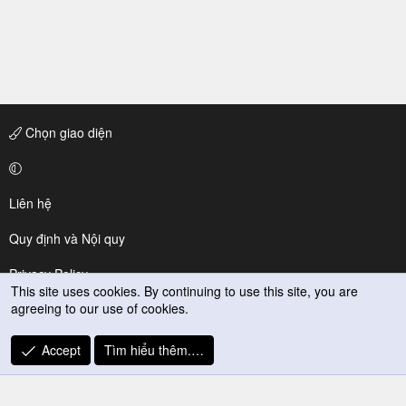
Chọn giao diện
Liên hệ
Quy định và Nội quy
Privacy Policy
This site uses cookies. By continuing to use this site, you are
agreeing to our use of cookies.
Trợ giúp
R
Accept
Tìm hiểu thêm.…
S
S