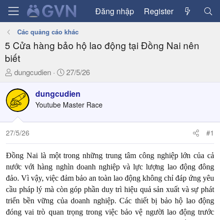
Đăng nhập
Register
Các quảng cáo khác
5 Cửa hàng bảo hộ lao động tại Đồng Nai nên
biết
T
N
dungcudien
27/5/26
h
g
r
à
dungcudien
e
y
Youtube Master Race
a
g
d
ử
27/5/26
#1
s
i
t
a
Đồng Nai là một trong những trung tâm công nghiệp lớn của cả
r
nước với hàng nghìn doanh nghiệp và lực lượng lao động đông
t
đảo. Vì vậy, việc đảm bảo an toàn lao động không chỉ đáp ứng yêu
e
cầu pháp lý mà còn góp phần duy trì hiệu quả sản xuất và sự phát
r
triển bền vững của doanh nghiệp. Các thiết bị bảo hộ lao động
đóng vai trò quan trọng trong việc bảo vệ người lao động trước