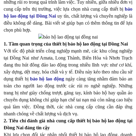
những rủi ro trong quá trình làm việc. Tuy nhiên, giữa nhiều đơn vị
cung cấp trên thị trường, việc lựa chọn nhà cung cấp thiết bị
bảo
hộ lao động tại Đồng Nai
uy tín, chất lượng và chuyên nghiệp là
điều không dễ dàng. Bài viết sẽ giúp bạn có thêm thông tin để lựa
chọn phù hợp.
1. Tầm quan trọng của thiết bị bảo hộ lao động tại Đồng Nai
Với tốc độ phát triển công nghiệp mạnh mẽ, các khu công nghiệp
tại Đồng Nai như Amata, Long Thành, Biên Hòa và Nhơn Trạch
đang thu hút đông đảo lao động trong nhiều lĩnh vực như cơ khí,
xây dựng, dệt may, hóa chất và y tế. Điều này kéo theo nhu cầu sử
dụng thiết bị
bảo hộ lao động
ngày càng tăng nhằm đảm bảo an
toàn cho người lao động trước các rủi ro nghề nghiệp. Những
trang bị như giày chống trượt, găng tay, kính bảo hộ hay quần áo
chuyên dụng không chỉ giúp hạn chế tai nạn mà còn nâng cao hiệu
quả làm việc. Đồng thời, các nhà cung cấp cũng cần đáp ứng
nhanh chóng về chất lượng và dịch vụ.
2. Tiêu chí đánh giá nhà cung cấp thiết bị bảo hộ lao động tại
Đồng Nai đáng tin cậy
Khi lựa chọn đối tác phân phối thiết bị bảo hộ lao động, doanh