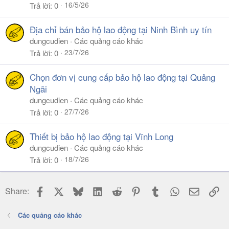
16/5/26
Trả lời
0
Địa chỉ bán bảo hộ lao động tại Ninh Bình uy tín
dungcudien
Các quảng cáo khác
23/7/26
Trả lời
0
Chọn đơn vị cung cấp bảo hộ lao động tại Quảng
Ngãi
dungcudien
Các quảng cáo khác
27/7/26
Trả lời
0
Thiết bị bảo hộ lao động tại Vĩnh Long
dungcudien
Các quảng cáo khác
18/7/26
Trả lời
0
Facebook
X
Bluesky
LinkedIn
Reddit
Pinterest
Tumblr
WhatsApp
Email
Li
Share:
Các quảng cáo khác