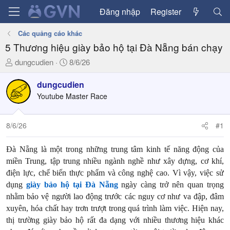
Đăng nhập
Register
Các quảng cáo khác
5 Thương hiệu giày bảo hộ tại Đà Nẵng bán chạy
T
N
dungcudien
8/6/26
h
g
r
à
dungcudien
e
y
Youtube Master Race
a
g
d
ử
8/6/26
#1
s
i
t
a
Đà Nẵng là một trong những trung tâm kinh tế năng động của
r
miền Trung, tập trung nhiều ngành nghề như xây dựng, cơ khí,
t
điện lực, chế biến thực phẩm và công nghệ cao. Vì vậy, việc sử
e
dụng
giày bảo hộ tại Đà Nẵng
ngày càng trở nên quan trọng
r
nhằm bảo vệ người lao động trước các nguy cơ như va đập, đâm
xuyên, hóa chất hay trơn trượt trong quá trình làm việc. Hiện nay,
thị trường giày bảo hộ rất đa dạng với nhiều thương hiệu khác