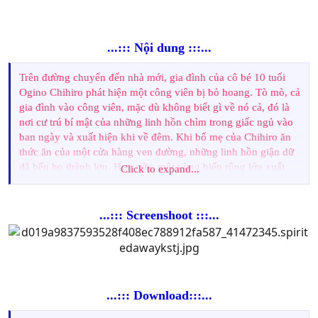
...::: Nội dung :::...
Trên đường chuyển đến nhà mới, gia đình của cô bé 10 tuổi
Ogino Chihiro phát hiện một công viên bị bỏ hoang. Tò mò, cả
gia đình vào công viên, mặc dù không biết gì về nó cả, đó là
nơi cư trú bí mật của những linh hồn chìm trong giấc ngủ vào
ban ngày và xuất hiện khi về đêm. Khi bố mẹ của Chihiro ăn
thức ăn của một cửa hàng ven đường, những linh hồn giận dữ
đã bến họ thành lợn. Hơn nữa, một vùng biển rộng lớn xuất
Click to expand...
hiện giữa, thế giới linh hồn với thế giới con người, khiến
Chihiro phải ở lại vùng đất linh hồn...
...::: Screenshoot :::...
...::: Download:::...