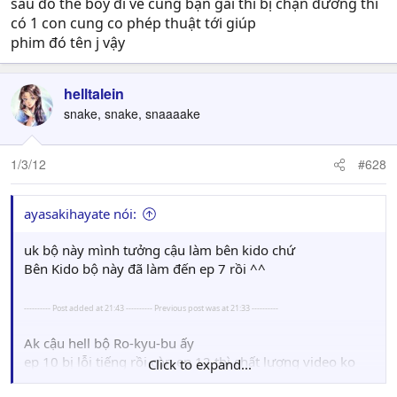
sau đó the boy đi về cùng bạn gái thì bị chặn đường thì
có 1 con cung co phép thuật tới giúp
phim đó tên j vậy
helltalein
snake, snake, snaaaake
1/3/12
#628
ayasakihayate nói:
uk bộ này mình tưởng cậu làm bên kido chứ
Bên Kido bộ này đã làm đến ep 7 rồi ^^
---------- Post added at 21:43 ---------- Previous post was at 21:33 ----------
Ak cậu hell bộ Ro-kyu-bu ấy
ep 10 bị lỗi tiếng rồi còn ep 12 thì chất lượng video ko
Click to expand...
như các video khác có vẻ như chất lượng thấp hơn