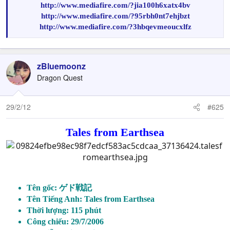
http://www.mediafire.com/?jia100h6xatx4bv
http://www.mediafire.com/?95rbh0nt7ehjbzt
http://www.mediafire.com/?3hbqevmeoucxlfz
zBluemoonz
Dragon Quest
29/2/12
#625
Tales from Earthsea
Tên gốc: ゲド戦記
Tên Tiếng Anh: Tales from Earthsea
Thời lượng: 115 phút
Công chiếu: 29/7/2006