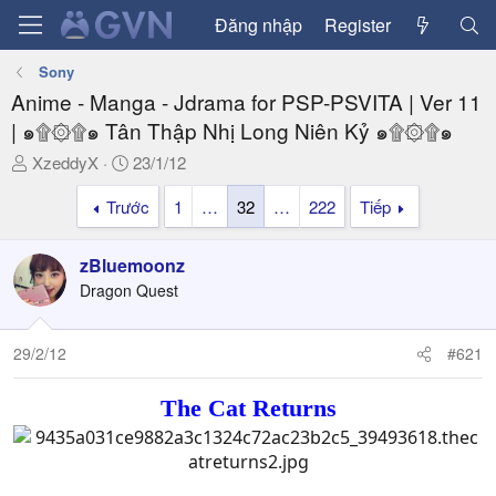
Đăng nhập
Register
Sony
Anime - Manga - Jdrama for PSP-PSVITA | Ver 11
| ๑۩۞۩๑ Tân Thập Nhị Long Niên Kỷ ๑۩۞۩๑
T
N
XzeddyX
23/1/12
h
g
Trước
1
…
32
…
222
Tiếp
r
à
e
y
a
g
zBluemoonz
d
ử
Dragon Quest
s
i
t
a
29/2/12
#621
r
t
The Cat Returns
e
r