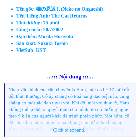
Tên gốc: 猫の恩返し(Neko no Ongaeshi)
Tên Tiếng Anh: The Cat Returns
Thời lượng: 75 phút
Công chiếu: 20/7/2002
Đạo diễn: Morita Hiroyuki
Sản xuất: Suzuki Toshio
VietSub: KST
...::: Nội dung :::...
Nhân vật chính của câu chuyện là Haru, một cô bé 17 tuổi rất
đỗi bình thường. Cô ấy chẳng có khả năng đặc biệt nào, cũng
chẳng có một sắc đẹp tuyệt vời. Khi đối mặt với thực tế, Haru
không thể tự đưa ra quyết định cho mình, do đó thường nghe
theo ý kiến của người khác để tránh phiền phức. Một hôm, cô
đã cứu sống một chú mèo mà không chút đắn đo về mạng
sống của bản thân. Chú mèo đó lại là Hoảng tử của Vương
Click to expand...
quốc Mèo. Kết quả là Haru bị mắc kẹt trong thế giới loài mèo.