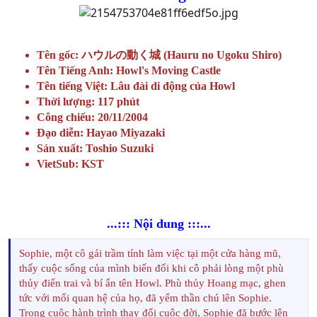
Tên gốc: ハウルの動く城 (Hauru no Ugoku Shiro)
Tên Tiếng Anh: Howl's Moving Castle
Tên tiếng Việt: Lâu đài di động của Howl
Thời lượng: 117 phút
Công chiếu: 20/11/2004
Đạo diễn: Hayao Miyazaki
Sản xuất: Toshio Suzuki
VietSub: KST
...::: Nội dung :::...
Sophie, một cô gái trầm tính làm việc tại một cửa hàng mũ,
thấy cuộc sống của mình biến đổi khi cô phải lòng một phù
thủy điển trai và bí ẩn tên Howl. Phù thủy Hoang mạc, ghen
tức với mối quan hệ của họ, đã yểm thần chú lên Sophie.
Trong cuộc hành trình thay đổi cuộc đời, Sophie đã bước lên