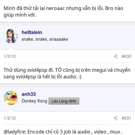
Mình đã thử tải lại neroaac nhưng vẫn bị lỗi. Bro nào
giúp mình với.
helltalein
snake, snake, snaaaake
1/3/12
#630
Thử dùng xvid4psp đi. TỚ cũng bị trên megui và chuyển
sang xvid4psp là hết bị lỗi audio. :)
anh33
Donkey Kong
Lão Làng GVN
1/3/12
#631
@ladyfire: Encode chỉ cỏ 3 job là audio , video , mux .