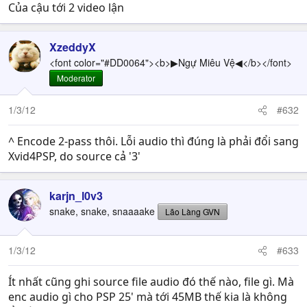
Của cậu tới 2 video lận
XzeddyX
<font color="#DD0064"><b>▶Ngự Miêu Vệ◀</b></font>
Moderator
1/3/12
#632
^ Encode 2-pass thôi. Lỗi audio thì đúng là phải đổi sang
Xvid4PSP, do source cả '3'
karjn_l0v3
snake, snake, snaaaake
Lão Làng GVN
1/3/12
#633
Ít nhất cũng ghi source file audio đó thế nào, file gì. Mà
enc audio gì cho PSP 25' mà tới 45MB thế kia là không