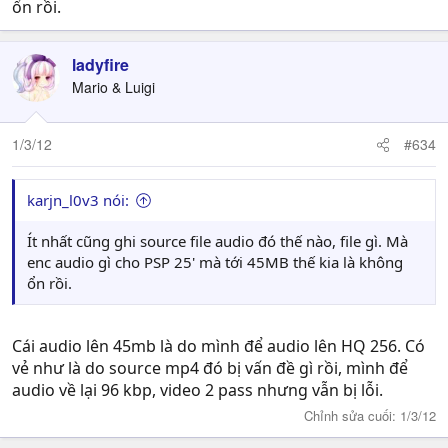
ổn rồi.
ladyfire
Mario & Luigi
1/3/12
#634
karjn_l0v3 nói:
Ít nhất cũng ghi source file audio đó thế nào, file gì. Mà
enc audio gì cho PSP 25' mà tới 45MB thế kia là không
ổn rồi.
Cái audio lên 45mb là do mình để audio lên HQ 256. Có
vẻ như là do source mp4 đó bị vấn đề gì rồi, mình để
audio về lại 96 kbp, video 2 pass nhưng vẫn bị lỗi.
Chỉnh sửa cuối:
1/3/12