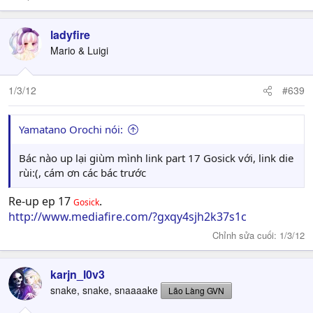
ladyfire
Mario & Luigi
1/3/12
#639
Yamatano Orochi nói:
Bác nào up lại giùm mình link part 17 Gosick với, link die
rùi:(, cám ơn các bác trước
Re-up ep 17
.
Gosick
http://www.mediafire.com/?gxqy4sjh2k37s1c
Chỉnh sửa cuối:
1/3/12
karjn_l0v3
snake, snake, snaaaake
Lão Làng GVN