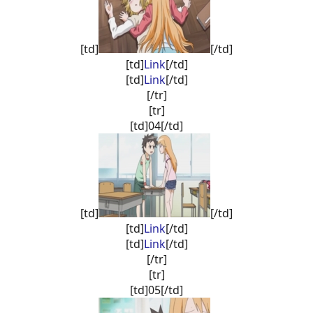
[td]
[/td]
[td]
Link
[/td]
[td]
Link
[/td]
[/tr]
[tr]
[td]04[/td]
[td]
[/td]
[td]
Link
[/td]
[td]
Link
[/td]
[/tr]
[tr]
[td]05[/td]