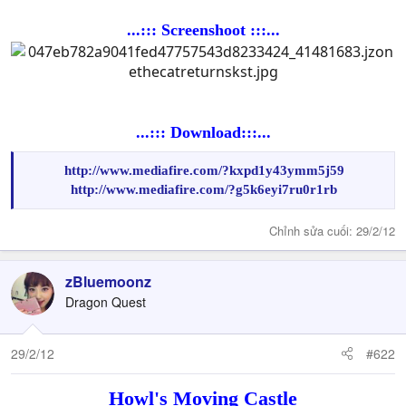
Liệu Baron và Muta có cứu được Haru hay không?
...::: Screenshoot :::...
...::: Download:::...
http://www.mediafire.com/?kxpd1y43ymm5j59
http://www.mediafire.com/?g5k6eyi7ru0r1rb
Chỉnh sửa cuối:
29/2/12
zBluemoonz
Dragon Quest
29/2/12
#622
Howl's Moving Castle