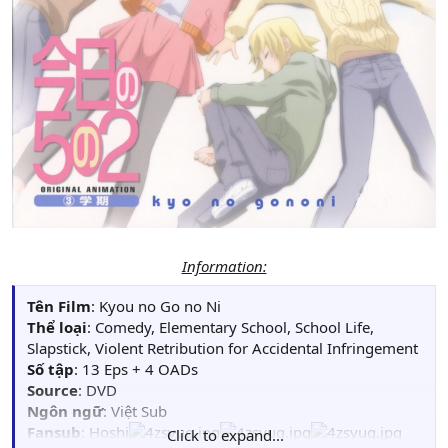
Information:
Tên Film
: Kyou no Go no Ni
Thể loại
: Comedy, Elementary School, School Life,
Slapstick, Violent Retribution for Accidental Infringement
Số tập
: 13 Eps + 4 OADs
Source
: DVD
Ngôn ngữ
: Việt Sub
Fansub
: Hoshi
Click to expand...