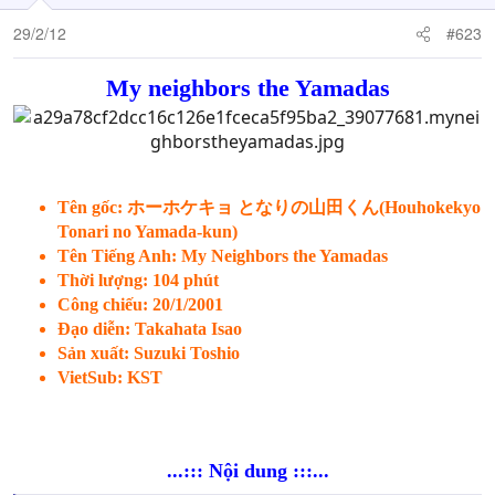
29/2/12
#623
My neighbors the Yamadas
Tên gốc: ホーホケキョ となりの山田くん(Houhokekyo
Tonari no Yamada-kun)
Tên Tiếng Anh: My Neighbors the Yamadas
Thời lượng: 104 phút
Công chiếu: 20/1/2001
Đạo diễn: Takahata Isao
Sản xuất: Suzuki Toshio
VietSub: KST
...::: Nội dung :::...