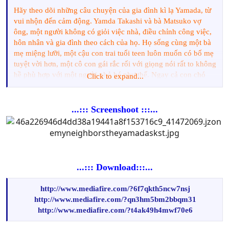
Hãy theo dõi những câu chuyện của gia đình kì lạ Yamada, từ
vui nhộn đến cảm động. Yamda Takashi và bà Matsuko vợ
ông, một người không có giỏi việc nhà, điều chỉnh công việc,
hôn nhân và gia đình theo cách của họ. Họ sống cùng một bà
mẹ miệng lưỡi, một cậu con trai tuổi teen luôn muốn có bố mẹ
tuyệt vời hơn, một cô con gái rắc rối với giọng nói rất to không
hề phù hợp với một người nhỏ bé như thế. Ngay cả con chó
Click to expand...
của nhà cũng có vấn đề!
...::: Screenshoot :::...
...::: Download:::...
http://www.mediafire.com/?6f7qkth5ncw7nsj
http://www.mediafire.com/?qn3hm5bm2bbqm31
http://www.mediafire.com/?t4ak49h4mwf70e6