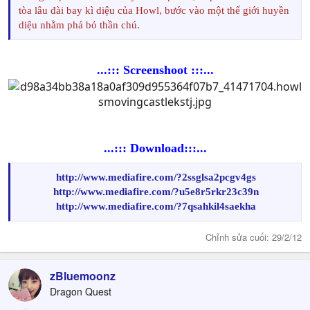
tòa lâu đài bay kì diệu của Howl, bước vào một thế giới huyền
diệu nhằm phá bỏ thần chú.
...::: Screenshoot :::...
...::: Download:::...
http://www.mediafire.com/?2ssglsa2pcgv4gs
http://www.mediafire.com/?u5e8r5rkr23c39n
http://www.mediafire.com/?7qsahkil4saekha
Chỉnh sửa cuối:
29/2/12
zBluemoonz
Dragon Quest