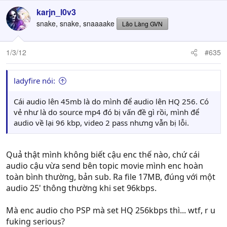
karjn_l0v3
snake, snake, snaaaake
Lão Làng GVN
1/3/12
#635
ladyfire nói:
Cái audio lên 45mb là do mình để audio lên HQ 256. Có
vẻ như là do source mp4 đó bị vấn đề gì rồi, mình để
audio về lại 96 kbp, video 2 pass nhưng vẫn bị lỗi.
Quả thật mình không biết cậu enc thế nào, chứ cái
audio cậu vừa send bên topic movie mình enc hoàn
toàn bình thường, bản sub. Ra file 17MB, đúng với một
audio 25' thông thường khi set 96kbps.
Mà enc audio cho PSP mà set HQ 256kbps thì... wtf, r u
fuking serious?