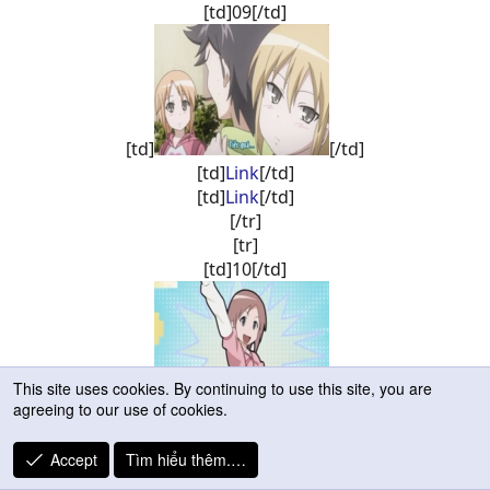
[td]09[/td]
[td]
[/td]
[td]
Link
[/td]
[td]
Link
[/td]
[/tr]
[tr]
[td]10[/td]
This site uses cookies. By continuing to use this site, you are
[td]
[/td]
agreeing to our use of cookies.
[td]
Link
[/td]
[td]
Link
[/td]
Accept
Tìm hiểu thêm.…
[/tr]