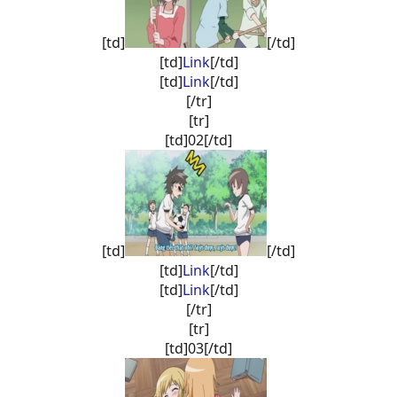
[td]
[/td]
[td]
Link
[/td]
[td]
Link
[/td]
[/tr]
[tr]
[td]02[/td]
[td]
[/td]
[td]
Link
[/td]
[td]
Link
[/td]
[/tr]
[tr]
[td]03[/td]