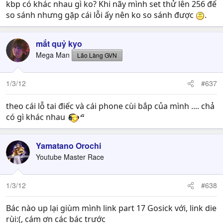
kbp có khác nhau gì ko? Khi nãy mình set thử lên 256 để
so sánh nhưng gặp cái lỗi ấy nên ko so sánh được
.
mắt quỷ kyo
Mega Man
Lão Làng GVN
1/3/12
#637
theo cái lỗ tai điếc và cái phone cùi bắp của mình .... chả
có gì khác nhau
Yamatano Orochi
Youtube Master Race
1/3/12
#638
Bác nào up lại giùm mình link part 17 Gosick với, link die
rùi:(, cám ơn các bác trước