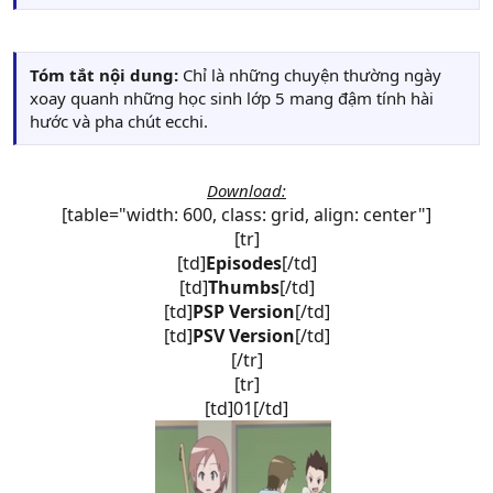
Tóm tắt nội dung:
Chỉ là những chuyện thường ngày
xoay quanh những học sinh lớp 5 mang đậm tính hài
hước và pha chút ecchi.
Download:
[table="width: 600, class: grid, align: center"]
[tr]
[td]
Episodes
[/td]
[td]
Thumbs
[/td]
[td]
PSP Version
[/td]
[td]
PSV Version
[/td]
[/tr]
[tr]
[td]01[/td]