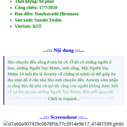
Thời lượng: 94 phút
Công chiếu: 17/7/2010
Đạo diễn: Yonebayashi Hiromasa
Sản xuất: Suzuki Toshio
VietSub: KST
...::: Nội dung :::...
Sho chuyển đến sống ở nhà bà cô. Ở đó có những người tí
hon, những Người Vay Mượn, sinh sống. Một Người Vay
Mượn 14 tuổi tên là Arrietty cố chứng tỏ mình có thể giúp ba
thu nhặt đồ ở căn nhà Sho mới chuyển đến. Arrietty sớm nhận
ra rằng Sho đã phá vỡ qui tắc rằng con người không được biết
về sự tồn tại của những Người Vay Mượn. Khi mối quan hệ
của Sho và Arrietty phát triển, thì sự can thiệp của con người
Click to expand...
đe dọa đến cuộc sống của những Người Vay Mượn. Arrietty và
Sho phải hợp sức để bảo vệ cuộc sống của những Người Vay
Mượn.
...::: Screenshoot :::...