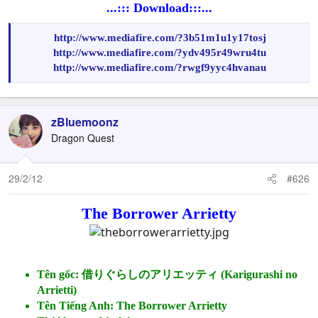
...::: Download:::...
http://www.mediafire.com/?3b51m1u1y17tosj
http://www.mediafire.com/?ydv495r49wru4tu
http://www.mediafire.com/?rwgf9yyc4hvanau
zBluemoonz
Dragon Quest
29/2/12
#626
The Borrower Arrietty
Tên gốc: 借りぐらしのアリエッティ (Karigurashi no
Arrietti)
Tên Tiếng Anh: The Borrower Arrietty