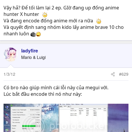
Nếu được nhờ cậu up lại dùm mình 2 ep này
Vậy hả? Để tối làm lại 2 ep. GIờ đang up đống anime
hunter X hunter
Và đang encode đống anime mới ra nữa
Và quyết định sang nhóm kido lấy anime brave 10 cho
nhanh luôn
ladyfire
Mario & Luigi
1/3/12
#629
Có bro nào giúp mình cái lỗi này của megui với.
Lúc bắt đầu encode thì nó như này: