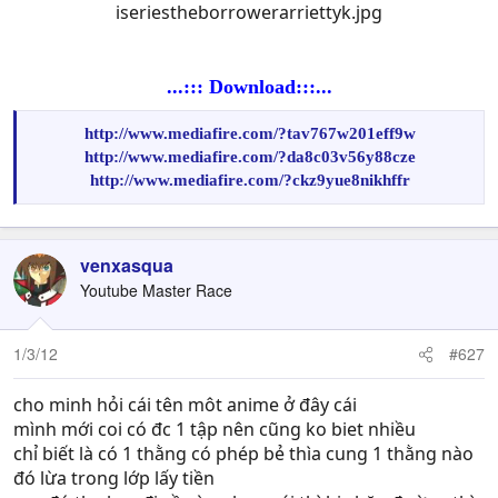
...::: Download:::...
http://www.mediafire.com/?tav767w201eff9w
http://www.mediafire.com/?da8c03v56y88cze
http://www.mediafire.com/?ckz9yue8nikhffr
venxasqua
Youtube Master Race
1/3/12
#627
cho minh hỏi cái tên môt anime ở đây cái
mình mới coi có đc 1 tập nên cũng ko biet nhiều
chỉ biết là có 1 thằng có phép bẻ thìa cung 1 thằng nào
đó lừa trong lớp lấy tiền