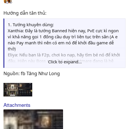
Hướng dẫn tân thủ:
1. Tướng khuyên dùng:
Xanthia: Đây là tướng Banned hiện nay, PvE cực kì ngon
vì khả năng gọi 1 đống cầu duy trì liên tục trên sân (A e
nào Pay mạnh thì nên có em nó để khởi đầu game dễ
thở)
Eliya: Nếu bạn là F2p, chơi ko nạp, hãy tìm bé nó để khởi
đâu. Hiện này Boss map 7,8 và Nightmare đang là hệ
Click to expand...
Darkness, bé Eliya này sẽ giúp các bạn khởi đầu dễ hơn
rất nhiều.
Nguồn: fb Tăng Như Long
Sarka: PvE ngon, PvP ổn, bắn như súng máy, đúng bản
chất hệ lightning.
2. Kinh nghiệm khởi đầu game
Không nên sử dụng giày để cày Reflic. Khi clear hết 8
map bạn hãy bỏ thời gian để đi xoay vòng các map và cố
Attachments
gắng đạt 3* mỗi ải. Khi đó với 130 giày bạn sẽ nhận lại
được 240 Starstone (Ví dụ đánh từ 6-1 đến hết 6-12). Hãy
lựa chọn các map có nguyên liệu phù hợp với tướng
chính của bạn.