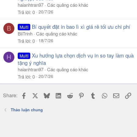
haianhtran97
Các quảng cáo khác
20/7/26
Trả lời
0
Bí quyết đặt in bao lì xì giá rẻ tối ưu chi phí
Multi
B
BiiTrinh
Các quảng cáo khác
18/7/26
Trả lời
0
Xu hướng lựa chọn dịch vụ in so tay làm quà
Multi
H
tặng ý nghĩa
haianhtran97
Các quảng cáo khác
20/7/26
Trả lời
0
Facebook
X
Bluesky
LinkedIn
Reddit
Pinterest
Tumblr
WhatsApp
Email
Li
Share:
Thảo luận chung