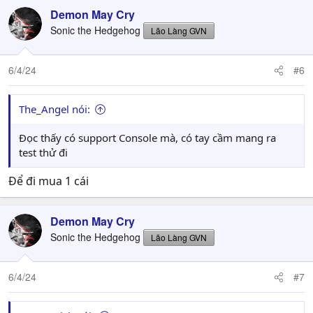
Demon May Cry
Sonic the Hedgehog
Lão Làng GVN
6/4/24
#6
The_Angel nói:
Đọc thấy có support Console mà, có tay cầm mang ra
test thử đi
Để đi mua 1 cái
Demon May Cry
Sonic the Hedgehog
Lão Làng GVN
6/4/24
#7