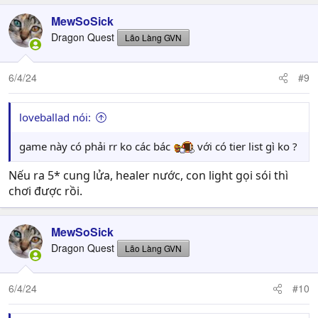
MewSoSick
Dragon Quest
Lão Làng GVN
6/4/24
#9
loveballad nói:
game này có phải rr ko các bác
với có tier list gì ko ?
Nếu ra 5* cung lửa, healer nước, con light gọi sói thì
chơi được rồi.
MewSoSick
Dragon Quest
Lão Làng GVN
6/4/24
#10