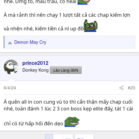
nhé. Dmg to, máu trâu, có heal
À mà rảnh thì nên chạy 1 lượt tất cả các chap kiếm lợn
và nhện nhé, kiếm tiền cả nl up đồ
Demon May Cry
R
e
a
c
prince2012
t
Donkey Kong
Lão Làng GVN
i
o
n
6/4/24
#20
s
:
À quên all in con cung vú to thì cẩn thận mấy chap cuối
nhé, toàn đánh 1 lúc 2 3 con boss kẹp elite đấy, tát 1 cái
chỉ có từ hấp hối đến dẹo