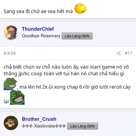
Sang sea đi chứ ae sea hết mà
ThunderChief
Goodbye Rosemary
Lão Làng GVN
6/4/24
#17
chả biết chọn sv chỗ nào luôn ấy, vào start game nó vô
thẳng jp/kr, coop toàn với tụi hàn nó chat chả hiểu gì
, mà lên lvl 2x ủi xong chap 6 rồi giờ lười reroll cày
lại
Brother_Crush
✣✣✣ Xiaolonista✣✣✣
Lão Làng GVN