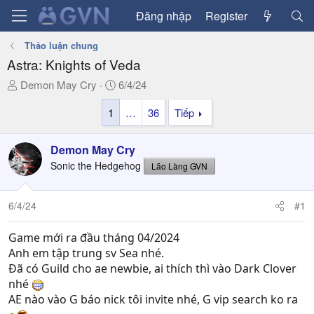
Đăng nhập
Register
Thảo luận chung
Astra: Knights of Veda
T
N
Demon May Cry
6/4/24
h
g
1
…
36
Tiếp
r
à
e
y
a
g
Demon May Cry
d
ử
Sonic the Hedgehog
Lão Làng GVN
s
i
t
a
6/4/24
#1
r
t
Game mới ra đầu tháng 04/2024
e
Anh em tập trung sv Sea nhé.
r
Đã có Guild cho ae newbie, ai thích thì vào Dark Clover
nhé
AE nào vào G báo nick tôi invite nhé, G vip search ko ra