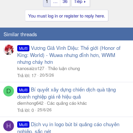
1
…
36
Tiếp
You must log in or register to reply here.
Similar threads
Vương Giả Vinh Diệu: Thế giới (Honor of
Multi
King: World) - Wuwa nhưng đỉnh hơn, WWM
nhưng cháy hơn
kanosaizo127
Thảo luận chung
20/5/26
Trả lời
17
Bí quyết xây dựng chiến dịch quà tặng
Multi
D
doanh nghiệp giá rẻ hiệu quả
diemhong642
Các quảng cáo khác
25/6/26
Trả lời
0
Dịch vụ in logo bút bi quảng cáo chuyên
Multi
H
nghiệp, sắc nét