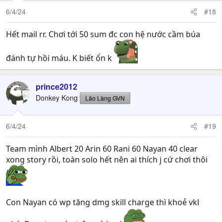
6/4/24
#18
Hết mail rr. Chơi tới 50 sum đc con hệ nước cầm búa
đánh tự hồi máu. K biết ổn k
prince2012
Donkey Kong
Lão Làng GVN
6/4/24
#19
Team mình Albert 20 Arin 60 Rani 60 Nayan 40 clear
xong story rồi, toàn solo hết nên ai thích j cứ chơi thôi
Con Nayan có wp tăng dmg skill charge thì khoẻ vkl