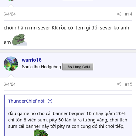
i
o
n
6/4/24
#14
s
:
chơi nhầm mn sever KR rồi, có item gì đổi sever ko anh
em
warrio16
Sonic the Hedgehog
Lão Làng GVN
6/4/24
#15
ThunderChief nói:
đầu game nó cho cái banner beginer 10 nháy giảm 20%
chỉ tốn 8 viên sum. pity 50 lần là ra tướng vàng, chơi tích
sum cái banner này tới pity ra con cung đỏ thì chơi tiếp,