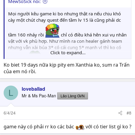
MewSoSick nói:
Mọi người kêu game ki bo nhưng thật ra nếu chịu khó
cày một chút chạy quest đến tầm lv 15 là cũng phải dc
tầm 160 nháy rồi
chỉ có điều khá hên xui vụ nhân
vật với vk phù hợp. Như mình ra con healer gánh team
nhưng vẫn xài búa 3* có cái cung 5* mạnh vl thì ko có
Click to expand...
char cầm
Ko biet 19 days nữa kịp pity em Xanthia ko, sum ra Trấn
của em nó rồi.
loveballad
L
Mr & Ms Pac-Man
Lão Làng GVN
6/4/24
#8
game này có phải rr ko các bác
với có tier list gì ko ?