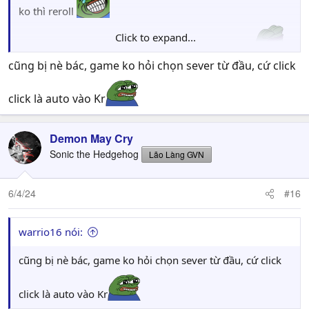
ko thì reroll
Click to expand...
mà có sv SEA ko nhỉ, ta vô chơi ngay sv JP/KR/TW
cũng bị nè bác, game ko hỏi chọn sever từ đầu, cứ click
click là auto vào Kr
Demon May Cry
Sonic the Hedgehog
Lão Làng GVN
6/4/24
#16
warrio16 nói:
cũng bị nè bác, game ko hỏi chọn sever từ đầu, cứ click
click là auto vào Kr