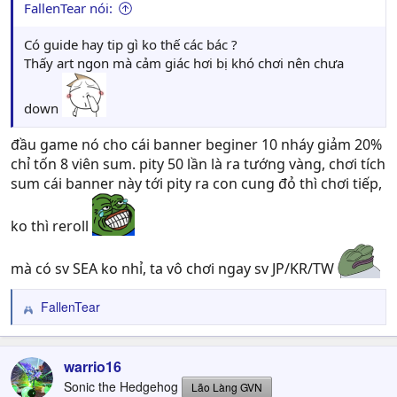
FallenTear nói:
Có guide hay tip gì ko thế các bác ?
Thấy art ngon mà cảm giác hơi bị khó chơi nên chưa
down
đầu game nó cho cái banner beginer 10 nháy giảm 20%
chỉ tốn 8 viên sum. pity 50 lần là ra tướng vàng, chơi tích
sum cái banner này tới pity ra con cung đỏ thì chơi tiếp,
ko thì reroll
mà có sv SEA ko nhỉ, ta vô chơi ngay sv JP/KR/TW
FallenTear
R
e
a
c
warrio16
t
Sonic the Hedgehog
Lão Làng GVN