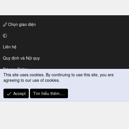
Chọn giao diện
Liên hệ
Quy định và Nội quy
Privacy Policy
This site uses cookies. By continuing to use this site, you are
agreeing to our use of cookies.
Trợ giúp
R
Accept
Tìm hiểu thêm.…
S
S