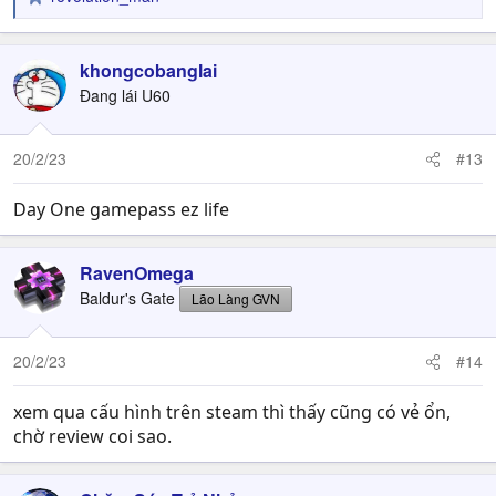
R
e
a
c
khongcobanglai
t
Đang lái U60
i
o
n
20/2/23
#13
s
:
Day One gamepass ez life
RavenOmega
Baldur's Gate
Lão Làng GVN
20/2/23
#14
xem qua cấu hình trên steam thì thấy cũng có vẻ ổn,
chờ review coi sao.