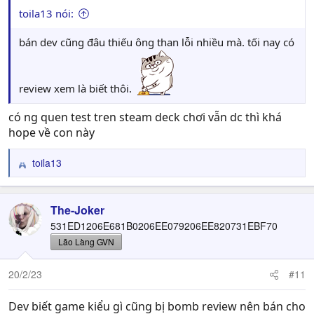
toila13 nói:
bán dev cũng đâu thiếu ông than lỗi nhiều mà. tối nay có
review xem là biết thôi.
có ng quen test tren steam deck chơi vẫn dc thì khá
hope về con này
toila13
R
e
a
c
The-Joker
t
531ED1206E681B0206EE079206EE820731EBF70
i
Lão Làng GVN
o
n
20/2/23
#11
s
:
Dev biết game kiểu gì cũng bị bomb review nên bán cho