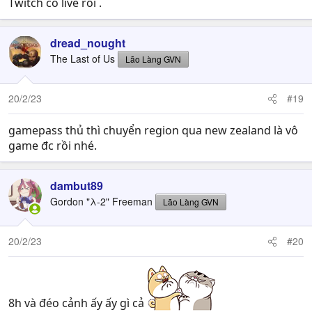
Twitch có live rồi .
dread_nought
The Last of Us
Lão Làng GVN
20/2/23
#19
gamepass thủ thì chuyển region qua new zealand là vô
game đc rồi nhé.
dambut89
Gordon "λ-2" Freeman
Lão Làng GVN
20/2/23
#20
8h và đéo cảnh ấy ấy gì cả