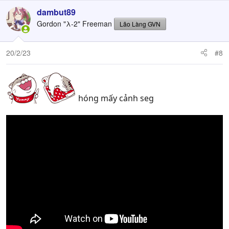
dambut89
Gordon "λ-2" Freeman
Lão Làng GVN
20/2/23
#8
hóng mấy cảnh seg