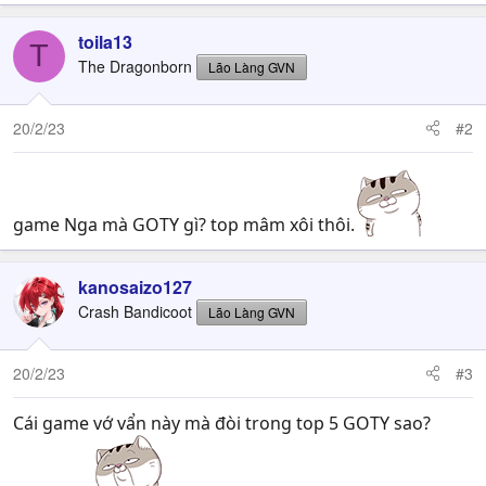
a
c
toila13
T
t
The Dragonborn
Lão Làng GVN
i
o
n
20/2/23
#2
s
:
game Nga mà GOTY gì? top mâm xôi thôi.
kanosaizo127
Crash Bandicoot
Lão Làng GVN
20/2/23
#3
Cái game vớ vẩn này mà đòi trong top 5 GOTY sao?