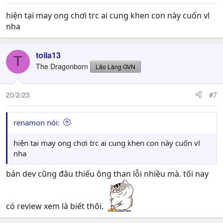
hiện tại may ong chơi trc ai cung khen con này cuốn vl
nha
toila13
T
The Dragonborn
Lão Làng GVN
20/2/23
#7
renamon nói:
hiện tại may ong chơi trc ai cung khen con này cuốn vl
nha
bán dev cũng đâu thiếu ông than lỗi nhiều mà. tối nay
có review xem là biết thôi.