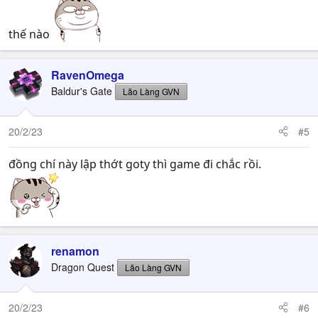
thế nào
RavenOmega
Baldur's Gate
Lão Làng GVN
20/2/23
#5
đồng chí này lập thớt goty thì game đi chắc rồi.
renamon
Dragon Quest
Lão Làng GVN
20/2/23
#6