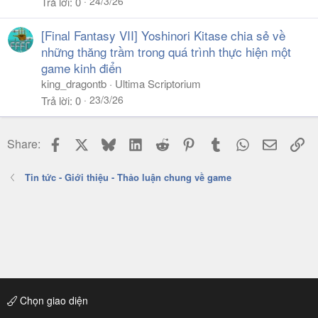
24/3/26
Trả lời
0
[Final Fantasy VII] Yoshinori Kitase chia sẻ về
những thăng trầm trong quá trình thực hiện một
game kinh điển
king_dragontb
Ultima Scriptorium
23/3/26
Trả lời
0
Facebook
X
Bluesky
LinkedIn
Reddit
Pinterest
Tumblr
WhatsApp
Email
Li
Share:
Tin tức - Giới thiệu - Thảo luận chung về game
Chọn giao diện