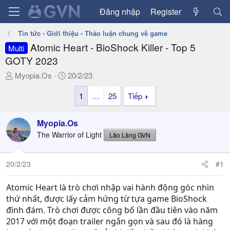
Đăng nhập
Register
Tin tức - Giới thiệu - Thảo luận chung về game
Atomic Heart - BioShock Killer - Top 5
Multi
GOTY 2023
T
N
Myopia.Os
20/2/23
h
g
1
…
25
Tiếp
r
à
e
y
a
g
Myopia.Os
d
ử
The Warrior of Light
Lão Làng GVN
s
i
t
a
20/2/23
#1
r
t
Atomic Heart là trò chơi nhập vai hành động góc nhìn
e
thứ nhất, được lấy cảm hứng từ tựa game BioShock
r
đình đám. Trò chơi được công bố lần đầu tiên vào năm
2017 với một đoạn trailer ngắn gọn và sau đó là hàng