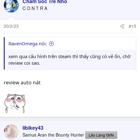
Chăm Sóc Trẻ Nhỏ
C O N T R A
20/2/23
#15
RavenOmega nói:
xem qua cấu hình trên steam thì thấy cũng có vẻ ổn, chờ
review coi sao.
review auto nát
libikey43
Samus Aran the Bounty Hunter
Lão Làng GVN