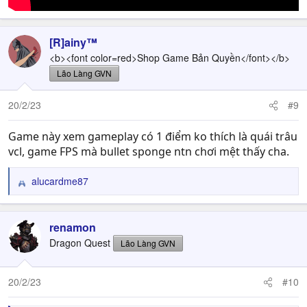
[R]ainy™
<b><font color=red>Shop Game Bản Quyền</font></b>
Lão Làng GVN
20/2/23
#9
Game này xem gameplay có 1 điểm ko thích là quái trâu
vcl, game FPS mà bullet sponge ntn chơi mệt thấy cha.
alucardme87
R
e
a
c
renamon
t
Dragon Quest
Lão Làng GVN
i
o
n
20/2/23
#10
s
: