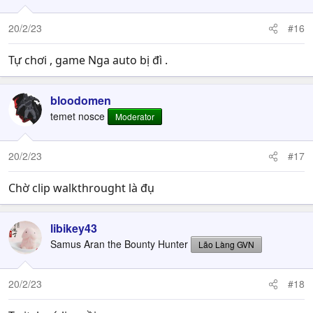
20/2/23
#16
Tự chơi , game Nga auto bị đì .
bloodomen
temet nosce
Moderator
20/2/23
#17
Chờ clip walkthrought là đụ
libikey43
Samus Aran the Bounty Hunter
Lão Làng GVN
20/2/23
#18