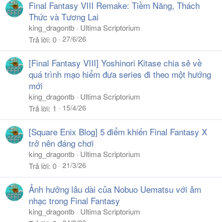
Final Fantasy VIII Remake: Tiềm Năng, Thách
Thức và Tương Lai
king_dragontb
Ultima Scriptorium
27/6/26
Trả lời
0
[Final Fantasy VIII] Yoshinori Kitase chia sẻ về
quá trình mạo hiểm đưa series đi theo một hướng
mới
king_dragontb
Ultima Scriptorium
15/4/26
Trả lời
1
[Square Enix Blog] 5 điểm khiến Final Fantasy X
trở nên đáng chơi
king_dragontb
Ultima Scriptorium
21/3/26
Trả lời
0
Ảnh hưởng lâu dài của Nobuo Uematsu với âm
nhạc trong Final Fantasy
king_dragontb
Ultima Scriptorium