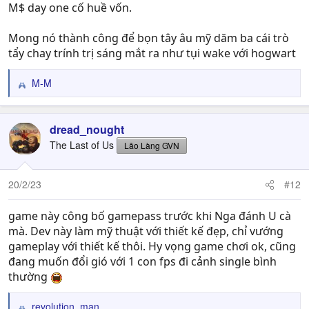
M$ day one cố huề vốn.
Mong nó thành công để bọn tây âu mỹ dăm ba cái trò
tẩy chay trính trị sáng mắt ra như tụi wake với hogwart
M-M
R
e
a
c
dread_nought
t
The Last of Us
Lão Làng GVN
i
o
n
20/2/23
#12
s
:
game này công bố gamepass trước khi Nga đánh U cà
mà. Dev này làm mỹ thuật với thiết kế đẹp, chỉ vướng
gameplay với thiết kế thôi. Hy vọng game chơi ok, cũng
đang muốn đổi gió với 1 con fps đi cảnh single bình
thường
revolution_man