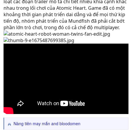
loạt các đoạn trailer mô tả chi tiết nhiều khía cạnh khác
nhau trong lối chơi của Atomic Heart. Game đã có một
khoảng thời gian phát triển dai dẳng và để mọi thứ kịp
tiến độ, nhóm phát triển của Mundfish đã phải cắt bớt
phần lớn trò chơi, trong đó có cả chế độ multiplayer.
Nàng tiên may mắn
and
bloodomen
R
e