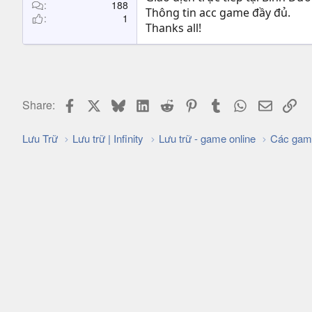
t
188
Thông tin acc game đầy đủ.
1
e
Thanks all!
r
Facebook
X
Bluesky
LinkedIn
Reddit
Pinterest
Tumblr
WhatsApp
Email
Lin
Share:
Lưu Trữ
Lưu trữ | Infinity
Lưu trữ - game online
Các gam