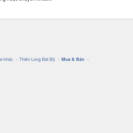
k
e khác
Thiên Long Bát Bộ
Mua & Bán