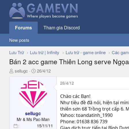
Forums
Tham gia Discord
New posts
Lưu Trữ
Lưu trữ | Infinity
Lưu trữ - game online
Các gam
Bán 2 acc game Thiên Long serve Ngọa 
T
N
sellugc
26/4/12
h
g
r
à
26/4/12
e
y
a
g
Chào các Bạn!
d
ử
Như tiêu đề đã nói, hiện tại mì
s
i
thiên sơn 68 Trồng trọt cấp 6. 
t
sellugc
Yahoo: toandatinh_1990
a
Mr & Ms Pac-Man
Phone: 01638 836 739
r
15/11/11
Giao dịch trực tiếp tại Bình D