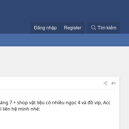
Đăng nhập
Register
Tìm kiếm
#1
áng 7 + shop vật liệu có nhiều ngọc 4 và đồ vip, Acc
ì liên hệ mình nhé: