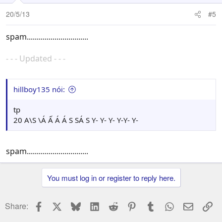
20/5/13
#5
spam...............................
- - - Updated - - -
hillboy135 nói:
tp
20 A\S \Á Ấ Á Á S SÁ S Y- Y- Y- Y-Y- Y-
spam...............................
You must log in or register to reply here.
Facebook
X
Bluesky
LinkedIn
Reddit
Pinterest
Tumblr
WhatsApp
Email
Li
Share: