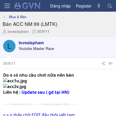
Đăng nhập
Register
Mua & Bán
Bán ACC NM 99 (LMTK)
T
N
lovesispham
30/9/11
h
g
r
à
lovesispham
L
e
y
Youtube Master Race
a
g
d
ử
30/9/11
#1
s
i
t
a
Do o có nhu cầu chơi nữa nên bán
r
t
e
Liên hệ :
Update sau ( gd tại HN)
r
---------- Post added at 16:33 ---------- Previous post was at 16:28 ----------
=.= o thấy chữ EDIT đâu thôi viết tạm