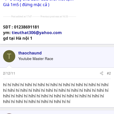
Giá 1m5 ( đừng mặc cả )
---------- Post added at 17:47 ---------- Previous post was at 16:33 ----------
SĐT : 01238691181
ym:
tieuthat306@yahoo.com
gd tại Hà nội 1
thaochaund
T
Youtube Master Race
2/12/11
#2
hí hí híhí hí híhí hí híhí hí híhí hí híhí hí híhí hí híhí hí híhí
hí híhí hí híhí hí híhí hí híhí hí híhí hí híhí hí híhí hí híhí hí
híhí hí híhí hí híhí hí híhí hí híhí hí híhí hí híhí hí híhí hí
híhí hí híhí hí híhí hí híhí hí híhí hí hí