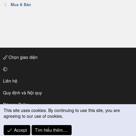
Mua & Bán
Chọn giao diện
Liên hệ
Quy định và Nội quy
Privacy Policy
This site uses cookies. By continuing to use this site, you are
agreeing to our use of cookies.
Trợ giúp
R
Accept
Tìm hiểu thêm.…
S