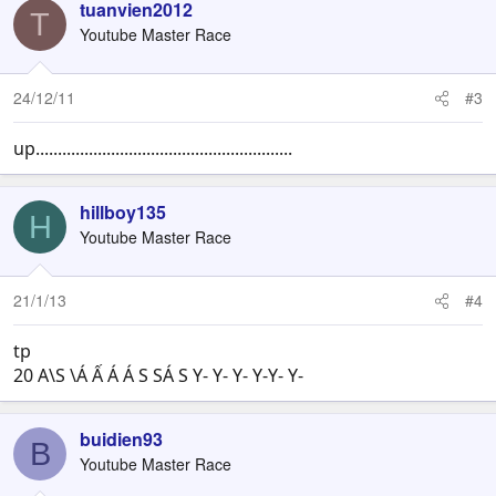
tuanvien2012
T
Youtube Master Race
24/12/11
#3
up..........................................................
hillboy135
H
Youtube Master Race
21/1/13
#4
tp
20 A\S \Á Ấ Á Á S SÁ S Y- Y- Y- Y-Y- Y-
buidien93
B
Youtube Master Race