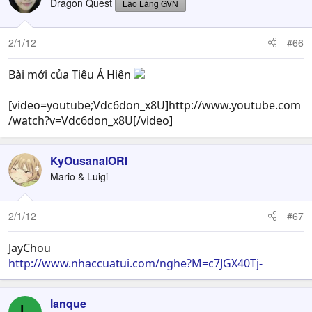
Dragon Quest
Lão Làng GVN
2/1/12
#66
Bài mới của Tiêu Á Hiên
[video=youtube;Vdc6don_x8U]http://www.youtube.com
/watch?v=Vdc6don_x8U[/video]
KyOusanaIORI
Mario & Luigi
2/1/12
#67
JayChou
http://www.nhaccuatui.com/nghe?M=c7JGX40Tj-
lanque