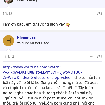
5/1/12
#78
cám ơn bác , em tự sướng luôn vậy
Hitmanvxx
H
Youtube Master Race
11/1/12
#79
http://www.youtube.com/watch?
v=6_kbw4XKzK0&list=LLVm8vYFlyjW5VQaBU-
2wWEw&index=2&feature=plpp_video
...cho tui hỏi tên
bài này với..biết là ko đúng chỗ, nhưng mà tui đã post
vào topic tìm tên rồi mà ko ai trả lời hết..ở đây toàn
người nghe nhạc hoa thường chắc biết tên bài này
..giúp tui với....tui ko biết post utube..chỉ pót link dc
thôi,..trả lời giúp tui nhé..ôm bom cũng phải hỏi cho