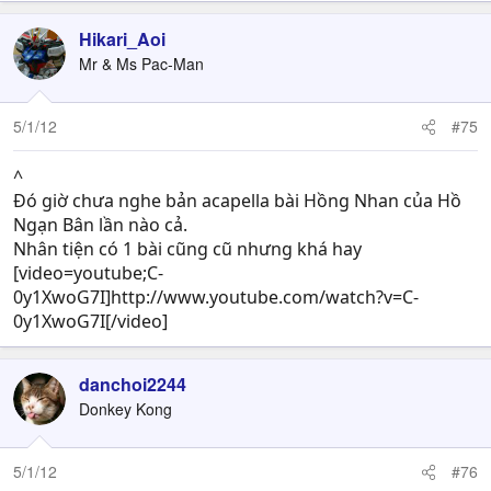
Hikari_Aoi
Mr & Ms Pac-Man
5/1/12
#75
^
Đó giờ chưa nghe bản acapella bài Hồng Nhan của Hồ
Ngạn Bân lần nào cả.
Nhân tiện có 1 bài cũng cũ nhưng khá hay
[video=youtube;C-
0y1XwoG7I]http://www.youtube.com/watch?v=C-
0y1XwoG7I[/video]
danchoi2244
Donkey Kong
5/1/12
#76