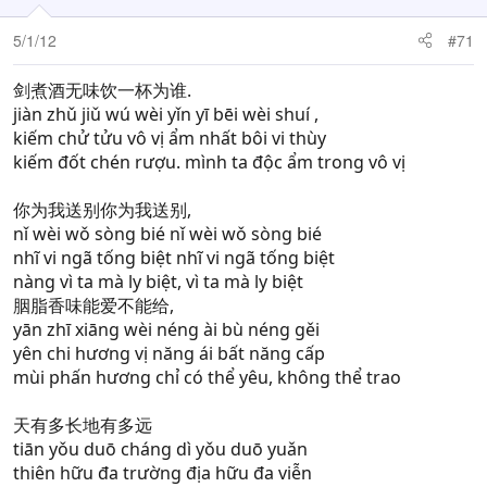
5/1/12
#71
剑煮酒无味饮一杯为谁.
jiàn zhǔ jiǔ wú wèi yǐn yī bēi wèi shuí ,
kiếm chử tửu vô vị ẩm nhất bôi vi thùy
kiếm đốt chén rượu. mình ta độc ẩm trong vô vị
你为我送别你为我送别,
nǐ wèi wǒ sòng bié nǐ wèi wǒ sòng bié
nhĩ vi ngã tống biệt nhĩ vi ngã tống biệt
nàng vì ta mà ly biệt, vì ta mà ly biệt
胭脂香味能爱不能给,
yān zhī xiāng wèi néng ài bù néng gěi
yên chi hương vị năng ái bất năng cấp
mùi phấn hương chỉ có thể yêu, không thể trao
天有多长地有多远
tiān yǒu duō cháng dì yǒu duō yuǎn
thiên hữu đa trường địa hữu đa viễn