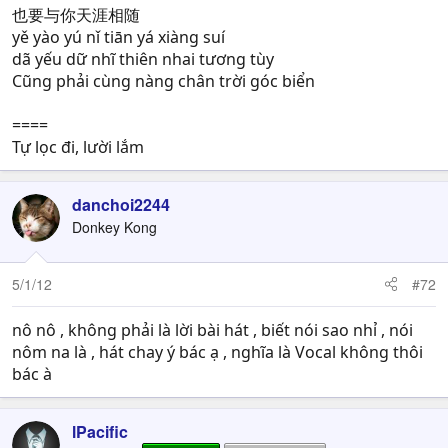
也要与你天涯相随
yě yào yú nǐ tiān yá xiàng suí
dã yếu dữ nhĩ thiên nhai tương tùy
Cũng phải cùng nàng chân trời góc biển
====
Tự lọc đi, lười lắm
danchoi2244
Donkey Kong
5/1/12
#72
nô nô , không phải là lời bài hát , biết nói sao nhỉ , nói
nôm na là , hát chay ý bác ạ , nghĩa là Vocal không thôi
bác à
lPacific