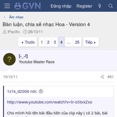
Đăng nhập
Register
Âm nhạc
Bàn luận, chia sẻ nhạc Hoa - Version 4
T
N
lPacific
26/10/11
h
g
Trước
1
2
3
4
…
25
Tiếp
r
à
e
y
a
g
[-_-!]
?
d
ử
Youtube Master Race
s
i
t
a
19/12/11
#61
r
t
1s1k_d2006 nói:
e
r
http://www.youtube.com/watch?v=Ir-o5tvxZxo
Cho mình hỏi tên bài đầu tiên của clip này ( có 2 bài, bài