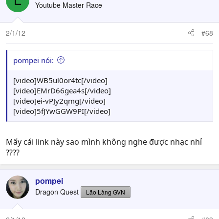
L
Youtube Master Race
2/1/12
#68
pompei nói:
[video]WB5ul0or4tc[/video]
[video]EMrD66gea4s[/video]
[video]ei-vPJy2qmg[/video]
[video]5fJYwGGW9PI[/video]
Mấy cái link này sao mình không nghe được nhạc nhỉ
????
pompei
Dragon Quest
Lão Làng GVN