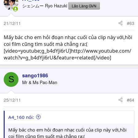
シェンムー Ryo Hazuki
Lão Làng GVN
21/12/11
#63
Mấy bác cho em hỏi đoạn nhạc cuối của clip này với,hồi
coi film cũng tìm suốt mà chẳng ra:(
[video=youtube;g_b4dYji6rU]http://www.youtube.com/
watch?v=g_b4dYji6rU&feature=related[/video]
sango1986
S
Mr & Ms Pac-Man
25/12/11
#64
A4_160 nói:
Mấy bác cho em hỏi đoạn nhạc cuối của clip này với,hồi
coi film cũng tìm suốt mà chẳng ra:(