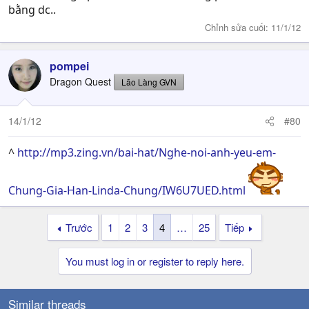
bằng dc..
Chỉnh sửa cuối:
11/1/12
pompei
Dragon Quest
Lão Làng GVN
14/1/12
#80
^
http://mp3.zing.vn/bai-hat/Nghe-noi-anh-yeu-em-
Chung-Gia-Han-Linda-Chung/IW6U7UED.html
Trước
1
2
3
4
…
25
Tiếp
You must log in or register to reply here.
Similar threads