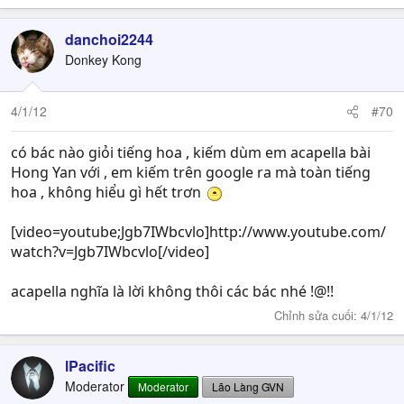
danchoi2244
Donkey Kong
4/1/12
#70
có bác nào giỏi tiếng hoa , kiếm dùm em acapella bài
Hong Yan với , em kiếm trên google ra mà toàn tiếng
hoa , không hiểu gì hết trơn
[video=youtube;Jgb7IWbcvlo]http://www.youtube.com/
watch?v=Jgb7IWbcvlo[/video]
acapella nghĩa là lời không thôi các bác nhé !@!!
Chỉnh sửa cuối:
4/1/12
lPacific
Moderator
Moderator
Lão Làng GVN