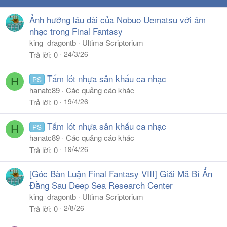
Ảnh hưởng lâu dài của Nobuo Uematsu với âm
nhạc trong Final Fantasy
king_dragontb
Ultima Scriptorium
24/3/26
Trả lời
0
Tấm lót nhựa sân khấu ca nhạc
PS
H
hanatc89
Các quảng cáo khác
19/4/26
Trả lời
0
Tấm lót nhựa sân khấu ca nhạc
PS
H
hanatc89
Các quảng cáo khác
19/4/26
Trả lời
0
[Góc Bàn Luận Final Fantasy VIII] Giải Mã Bí Ẩn
Đằng Sau Deep Sea Research Center
king_dragontb
Ultima Scriptorium
2/8/26
Trả lời
0