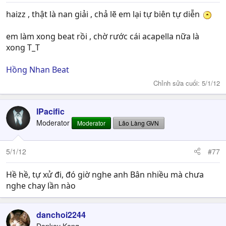
haizz , thật là nan giải , chả lẽ em lại tự biên tự diễn
em làm xong beat rồi , chờ rước cái acapella nữa là
xong T_T
Hồng Nhan Beat
Chỉnh sửa cuối:
5/1/12
lPacific
Moderator
Moderator
Lão Làng GVN
5/1/12
#77
Hề hề, tự xử đi, đó giờ nghe anh Bân nhiều mà chưa
nghe chay lần nào
danchoi2244
Donkey Kong