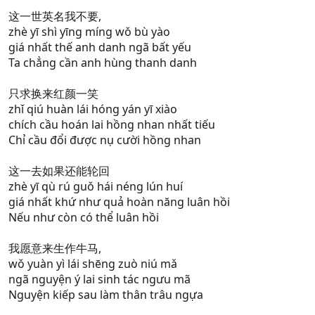
这一世英名我不要,
zhè yī shì yīng míng wǒ bù yào
giá nhất thế anh danh ngã bất yếu
Ta chẳng cần anh hùng thanh danh
只求换来红颜一笑
zhǐ qiú huàn lái hóng yán yī xiào
chích cầu hoán lai hồng nhan nhất tiếu
Chỉ cầu đổi được nụ cười hồng nhan
这一去如果还能轮回
zhè yī qù rú guǒ hái néng lún huí
giá nhất khứ như quả hoàn năng luân hồi
Nếu như còn có thể luân hồi
我愿意来生作牛马,
wǒ yuàn yì lái shēng zuò niú mǎ
ngã nguyện ý lai sinh tác ngưu mã
Nguyện kiếp sau làm thân trâu ngựa