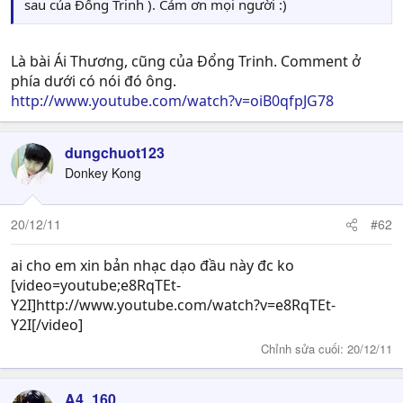
sau của Đổng Trinh ). Cảm ơn mọi người :)
Là bài Ái Thương, cũng của Đổng Trinh. Comment ở
phía dưới có nói đó ông.
http://www.youtube.com/watch?v=oiB0qfpJG78
dungchuot123
Donkey Kong
20/12/11
#62
ai cho em xin bản nhạc dạo đầu này đc ko
[video=youtube;e8RqTEt-
Y2I]http://www.youtube.com/watch?v=e8RqTEt-
Y2I[/video]
Chỉnh sửa cuối:
20/12/11
A4_160