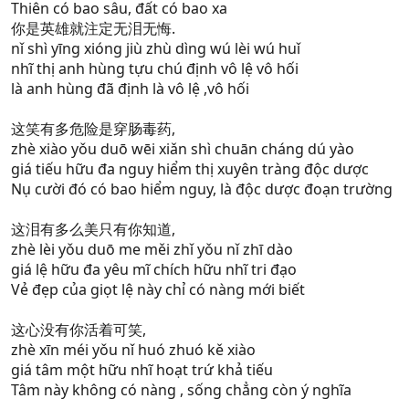
Thiên có bao sâu, đất có bao xa
你是英雄就注定无泪无悔.
nǐ shì yīng xióng jiù zhù dìng wú lèi wú huǐ
nhĩ thị anh hùng tựu chú định vô lệ vô hối
là anh hùng đã định là vô lệ ,vô hối
这笑有多危险是穿肠毒药,
zhè xiào yǒu duō wēi xiǎn shì chuān cháng dú yào
giá tiếu hữu đa nguy hiểm thị xuyên tràng độc dược
Nụ cười đó có bao hiểm nguy, là độc dược đoạn trường
这泪有多么美只有你知道,
zhè lèi yǒu duō me měi zhǐ yǒu nǐ zhī dào
giá lệ hữu đa yêu mĩ chích hữu nhĩ tri đạo
Vẻ đẹp của giọt lệ này chỉ có nàng mới biết
这心没有你活着可笑,
zhè xīn méi yǒu nǐ huó zhuó kě xiào
giá tâm một hữu nhĩ hoạt trứ khả tiếu
Tâm này không có nàng , sống chẳng còn ý nghĩa