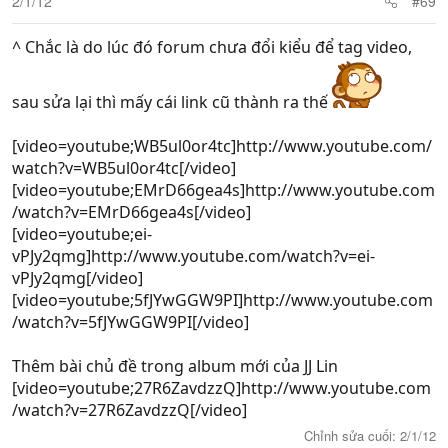
2/1/12
#69
^ Chắc là do lúc đó forum chưa đổi kiểu để tag video,
sau sửa lại thì mấy cái link cũ thành ra thế
[video=youtube;WB5ul0or4tc]http://www.youtube.com/
watch?v=WB5ul0or4tc[/video]
[video=youtube;EMrD66gea4s]http://www.youtube.com
/watch?v=EMrD66gea4s[/video]
[video=youtube;ei-
vPJy2qmg]http://www.youtube.com/watch?v=ei-
vPJy2qmg[/video]
[video=youtube;5fJYwGGW9PI]http://www.youtube.com
/watch?v=5fJYwGGW9PI[/video]
Thêm bài chủ đề trong album mới của JJ Lin
[video=youtube;27R6ZavdzzQ]http://www.youtube.com
/watch?v=27R6ZavdzzQ[/video]
Chỉnh sửa cuối:
2/1/12