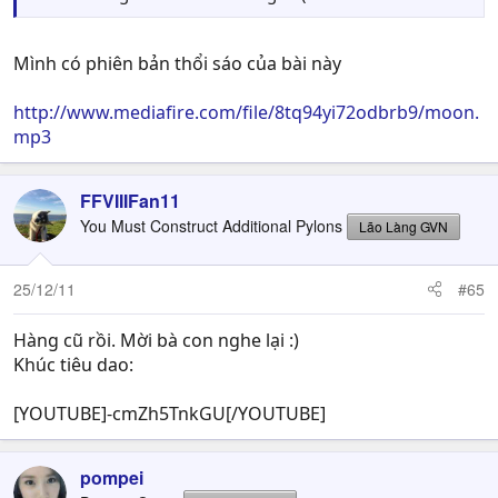
Mình có phiên bản thổi sáo của bài này
http://www.mediafire.com/file/8tq94yi72odbrb9/moon.
mp3
FFVIIIFan11
You Must Construct Additional Pylons
Lão Làng GVN
25/12/11
#65
Hàng cũ rồi. Mời bà con nghe lại :)
Khúc tiêu dao:
[YOUTUBE]-cmZh5TnkGU[/YOUTUBE]
pompei