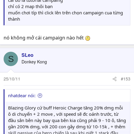
cai đó la tutorial campaing
chỉ có 2 map thôi bạn
muốn chơi típ thì click lên trên chọn campaign cua từng
thành
nó không mở cái campaign nào hết
SLeo
S
Donkey Kong
25/10/11
#153
nhatdear nói:
Blazing Glory cứ buff Heroic Charge tăng 20% dmg mỗi
ô di chuyển + 2 move , với speed sẽ đc oánh trước, từ
đầu sân bên này bay qua bên kia cũng phải 9 - 10 ô, tăng
gần 200% dmg, với 200 con gây dmg từ 10-15k , + thêm
skill passive của hero chiến là sau khi giết 1 stack đầu