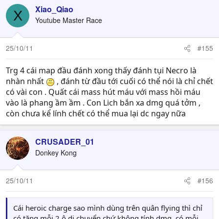
Xiao_Qiao
X
Youtube Master Race
25/10/11
#155
Trg 4 cái map đầu đánh xong thấy đánh tụi Necro là
nhàn nhất
, đánh từ đầu tới cuối có thể nói là chỉ chết
có vài con . Quất cái mass hút máu với mass hồi máu
vào là phang ầm ầm . Con Lich bắn xa dmg quá tởm ,
còn chưa kể lính chết có thể mua lại dc ngay nữa
CRUSADER_01
Donkey Kong
25/10/11
#156
Cái heroic charge sao mình dùng trên quân flying thì chỉ
có tăng mỗi 2 ô di chuyển chứ không tính dmg, có mỗi