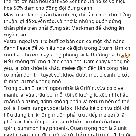
thế rất lớn nữa nếu cast vào Sentinel, là nó sẽ vô hiệu
hóa 50% dam cho đồng đội đứng cạnh.
Maskman không cần bàn nhiều, chỉ cần chọn chỗ đứng
thuận lợi để xuyên táo, và nhớ là những quân đứng
chắn phía trên phải đứng sát Maskman để không ăn
xuyên táo.
Vestal ngoài vai trò buff cơ bản còn có một khả năng
đánh Peace để vô hiệu hóa kẻ địch trong 2 turn, lắm khi
combat cho em này xung phong lại là thượng sách
.
Nếu không thì cho đứng chắn nốt. Dam chay không hề
yếu, lại còn khỏe là khác, melee địch đến tấn công nếu
có phản đòn thì tuyệt vời, khóa được một ô cạnh lô cốt
là một ưu thế không nhỏ.
Trong quân Elite thì ngon nhất là Griffin, vừa có dive
mạnh, lại vừa trâu bò, mỗi tội số lượng ít, xếp nhì chắc
chắn là blazing, đánh không phản và return nên có thể
coi là 1 semi ranger, special skill khóa kẻ địch và đôi khi
hữu dụng khi không muốn phải trực tiếp melee rồi ăn
phải các hiệu ứng phản dam khó chịu như của bọn
spirit, summon hay phoenix. Quan trọng hơn là 2 unit
này ini cao, giúp đi trước và có thể moral trước, đi trước