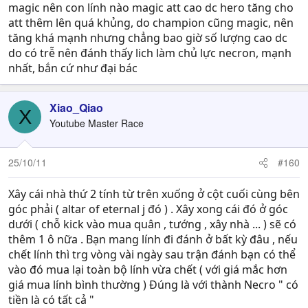
magic nên con lính nào magic att cao dc hero tăng cho
att thêm lên quá khủng, do champion cũng magic, nên
tăng khá mạnh nhưng chẳng bao giờ số lượng cao dc
do có trễ nên đánh thấy lich làm chủ lực necron, mạnh
nhất, bắn cứ như đại bác
Xiao_Qiao
X
Youtube Master Race
25/10/11
#160
Xây cái nhà thứ 2 tính từ trên xuống ở cột cuối cùng bên
góc phải ( altar of eternal j đó ) . Xây xong cái đó ở góc
dưới ( chỗ kick vào mua quân , tướng , xây nhà ... ) sẽ có
thêm 1 ô nữa . Bạn mang lính đi đánh ở bất kỳ đâu , nếu
chết lính thì trg vòng vài ngày sau trận đánh bạn có thể
vào đó mua lại toàn bộ lính vừa chết ( với giá mắc hơn
giá mua lính bình thường ) Đúng là với thành Necro " có
tiền là có tất cả "