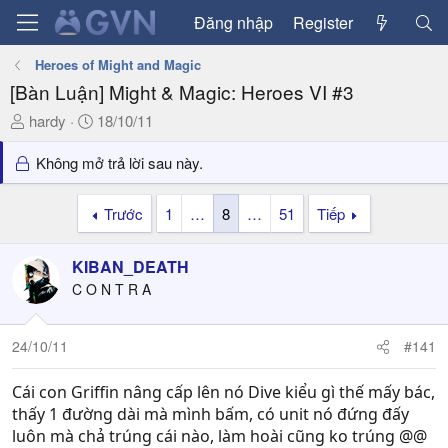
Đăng nhập
Register
Heroes of Might and Magic
[Bàn Luận] Might & Magic: Heroes VI #3
T
N
hardy
18/10/11
h
g
r
à
Không mở trả lời sau này.
e
y
a
g
Trước
1
…
8
…
51
Tiếp
d
ử
s
i
KIBAN_DEATH
t
a
C O N T R A
r
t
24/10/11
#141
e
r
Cái con Griffin nâng cấp lên nó Dive kiểu gì thế mấy bác,
thấy 1 đường dài mà mình bấm, có unit nó đứng đấy
luôn mà chả trúng cái nào, làm hoài cũng ko trúng @@