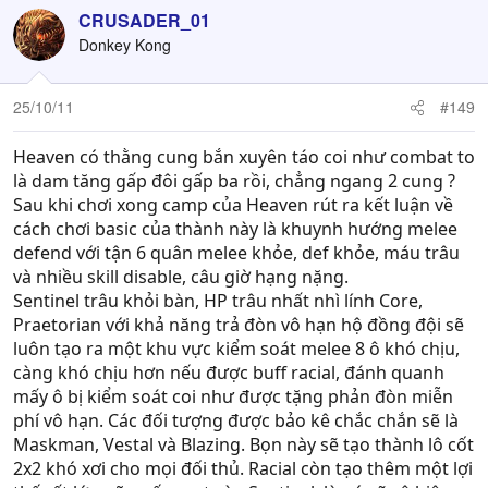
CRUSADER_01
Donkey Kong
25/10/11
#149
Heaven có thằng cung bắn xuyên táo coi như combat to
là dam tăng gấp đôi gấp ba rồi, chẳng ngang 2 cung ?
Sau khi chơi xong camp của Heaven rút ra kết luận về
cách chơi basic của thành này là khuynh hướng melee
defend với tận 6 quân melee khỏe, def khỏe, máu trâu
và nhiều skill disable, câu giờ hạng nặng.
Sentinel trâu khỏi bàn, HP trâu nhất nhì lính Core,
Praetorian với khả năng trả đòn vô hạn hộ đồng đội sẽ
luôn tạo ra một khu vực kiểm soát melee 8 ô khó chịu,
càng khó chịu hơn nếu được buff racial, đánh quanh
mấy ô bị kiểm soát coi như được tặng phản đòn miễn
phí vô hạn. Các đối tượng được bảo kê chắc chắn sẽ là
Maskman, Vestal và Blazing. Bọn này sẽ tạo thành lô cốt
2x2 khó xơi cho mọi đối thủ. Racial còn tạo thêm một lợi