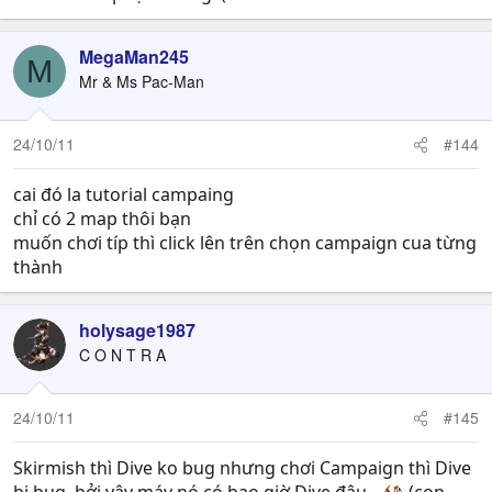
MegaMan245
M
Mr & Ms Pac-Man
24/10/11
#144
cai đó la tutorial campaing
chỉ có 2 map thôi bạn
muốn chơi típ thì click lên trên chọn campaign cua từng
thành
holysage1987
C O N T R A
24/10/11
#145
Skirmish thì Dive ko bug nhưng chơi Campaign thì Dive