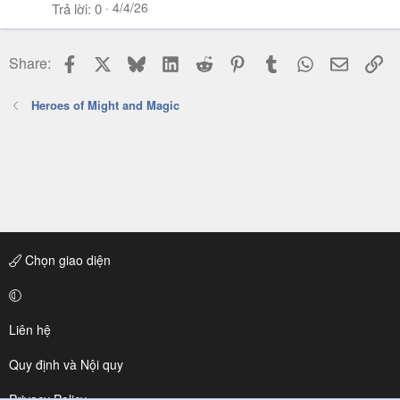
4/4/26
Trả lời
0
Facebook
X
Bluesky
LinkedIn
Reddit
Pinterest
Tumblr
WhatsApp
Email
Li
Share:
Heroes of Might and Magic
Chọn giao diện
Liên hệ
Quy định và Nội quy
Privacy Policy