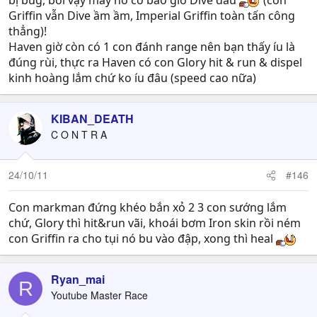
bị bug, bởi vậy máy nó có bao giờ Dive đâu
(con
Griffin vẫn Dive ầm ầm, Imperial Griffin toàn tấn công
thẳng)!
Haven giờ còn có 1 con đánh range nên bạn thấy íu là
đúng rùi, thực ra Haven có con Glory hit & run & dispel
kinh hoàng lắm chứ ko íu đâu (speed cao nữa)
KIBAN_DEATH
C O N T R A
24/10/11
#146
Con markman đứng khéo bắn xỏ 2 3 con sướng lắm
chứ, Glory thì hit&run vãi, khoái bơm Iron skin rồi ném
con Griffin ra cho tụi nó bu vào đập, xong thì heal
Ryan_mai
R
Youtube Master Race