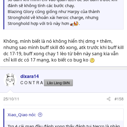
đánh sẽ không tính các bước chạy.
Blazing Glory cũng giống như Harpy của thành
Stronghold về khoản xài heroic charge, nhưng
Stronghold hợp với trò này hơn
.
Không, mình biết là nó không hiển thị dmg + thêm,
nhưng sao mình buff skill đó xong, atk trước khi buff kill
dc 17-19, buff xong chạy 1 lèo từ bên này sang kia vẫn
chỉ kill dc có 17 mạng, ko biết co bug ko
dixara14
C O N T R A
Lão Làng GVN
25/10/11
#158
Xiao_Qiao nói:
Trg 4 cái map đầu đánh xong thấy đánh tụi Necro là nhàn