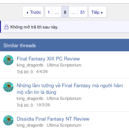
Trước
1
…
8
…
51
Tiếp
Không mở trả lời sau này.
Similar threads
Final Fantasy XIII PC Review
king_dragontb
Ultima Scriptorium
4/4/26
Trả lời
0
Những lầm tưởng về Final Fantasy mà người hâm
mộ vẫn tin là đúng
king_dragontb
Ultima Scriptorium
19/3/26
Trả lời
0
Dissidia Final Fantasy NT Review
king_dragontb
Ultima Scriptorium