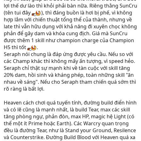
lợi thế dư lào thì khỏi phải bàn nữa. Riêng thằng SunCru
(tên tui đây
), thì đáng buồn là hơi bị phế, vì không
hợp lắm với chiến thuật tổng thể của thành, nhưng về
late thì vẫn hữu dụng với khả năng đi xuyên chọc không
phản để gây dam và khóa cung địch. Giá mà SunCru
được thêm 1 skill như champion charge của Champion
H5 thì tốt
.
Seraph nói chung là đáp ứng được yêu cầu. Nếu so với
các Champ khác thì không mấy ấn tượng, vì speed hẻo.
Seraph chỉ thật sự mạnh khi về tàn cuộc với skill tăng
20% dam, hồi sinh và kháng phép, toàn những skill "ăn
nhau về sáng". Nếu cho Seraph tham chiến quá sớm thì
rõ ràng là bất lợi.
Heaven cách chơi quá tuyến tính, đường build điển hình
và có lẽ cũng là mạnh nhất, là build Tear, max các skill
tăng phòng ngự, phản đòn, max HP, magic hệ Light (có
thể một ít Prime hoặc Earth). Các Warcry quan trọng
đều là đường Tear, như là Stand your Ground, Resilence
và Counterstrike. Đường Build Blood với Heaven quá xa