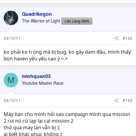
Quadrikegon
The Warrior of Light
Lão Làng GVN
24/10/11
#142
ko phải ko trúng mà bị bug, ko gây dam đâu, mình thấy
bọn haven yếu yếu sao ý =.=
minhquan03
M
Youtube Master Race
24/10/11
#143
Máy bạn cho mình hỏi sao campaign mình qua mission
2 rui nó cứ lạp lại cai mission 2
thử qua may làn vẫn bị :(
ai biết khác phục không :(