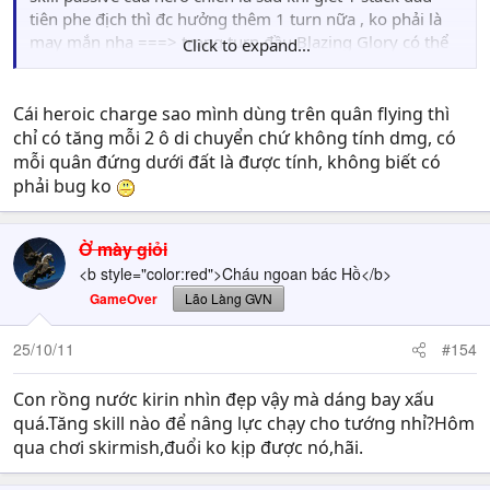
tiên phe địch thì đc hưởng thêm 1 turn nữa , ko phải là
may mắn nha ===> trong turn đầu Blazing Glory có thể
Click to expand...
xử đẹp 2 stack của đối phương, đây là cách mình hay
chơi với Haven.
Cái heroic charge sao mình dùng trên quân flying thì
chỉ có tăng mỗi 2 ô di chuyển chứ không tính dmg, có
mỗi quân đứng dưới đất là được tính, không biết có
phải bug ko
Ờ mày giỏi
<b style="color:red">Cháu ngoan bác Hồ</b>
GameOver
Lão Làng GVN
25/10/11
#154
Con rồng nước kirin nhìn đẹp vậy mà dáng bay xấu
quá.Tăng skill nào để nâng lực chạy cho tướng nhỉ?Hôm
qua chơi skirmish,đuổi ko kịp được nó,hãi.