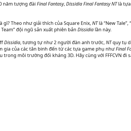
30 năm tượng đài
Final Fantasy
,
Dissidia Final Fantasy NT
là tựa
à gì? Theo như giải thích của Square Enix,
NT
là “New Tale”,
ja Team” đội ngũ sản xuất phiên bản
Dissidia
lần này.
ff
Dissidia
, tương tự như 2 người đàn anh trước,
NT
quy tụ d
m gia của các tân binh đến từ các tựa game phụ như
Final F
hau trong môi trường đối kháng 3D. Hãy cùng với FFFCVN đi 