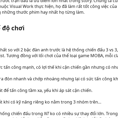
n trước trận đấu là ưu điểm lớn nhất trong story. Chúng t
uộc Visual Work thực hiện, họ đã làm rất tốt công việc củ
g những thước phim hay nhất họ từng làm.
 độ chơi
hất so với 2 bậc đàn anh trước là hệ thống chiến đấu 3 vs 
ist. Tương đồng với lối chơi của thể loại game MOBA, mỗi 
 tấn công mạnh, có lợi thế khi cận chiến gần nhưng có nh
, ra đòn nhanh và chớp nhoáng nhưng lại có sức tấn công k
để tấn công tầm xa, yếu khi áp sát cận chiến.
 nhất khi có kỹ năng riêng ko nằm trong 3 nhóm trên…
 thống chiến đấu trong
NT
ko có nhiều sự thay đổi lớn. Tron