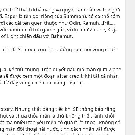
này để thử thách khả năng và quyết tâm bảo vệ thế giới
VI,
Esper là tên gọi riêng của Summon), cô có thể cảm
ới các cái tên quen thuộc như Odin, Ramuh, Ifrit,…
ệ với summon ở tựa game gốc, ví dụ như Zidane, Kuja
 of Light chiến đấu với Bahamut.
 chính là Shinryu, con rồng đứng sau mọi vòng chiến
 lại kẻ thù chung. Trận quyết đấu mở màn giữa 2 phe
ta sẽ được xem một đoạn after credit; khi tất cả nhân
 và từ đây vòng chiến dai dẳng tiếp tục…
o story. Nhưng thật đáng tiếc khi SE thông báo rằng
 hụt và chưa thỏa mãn là thứ không thể tránh khỏi.
t mà nhiều fan yêu mến có quá ít lời thoại, không có
ng màn đối thoại hài hước, tính cách nhân vật được