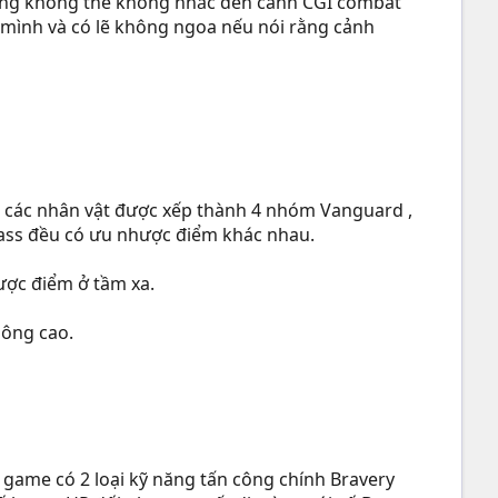
a cũng không thể không nhắc đến cảnh CGI combat
a mình và có lẽ không ngoa nếu nói rằng cảnh
3, các nhân vật được xếp thành 4 nhóm Vanguard ,
class đều có ưu nhược điểm khác nhau.
ược điểm ở tầm xa.
hông cao.
g game có 2 loại kỹ năng tấn công chính Bravery