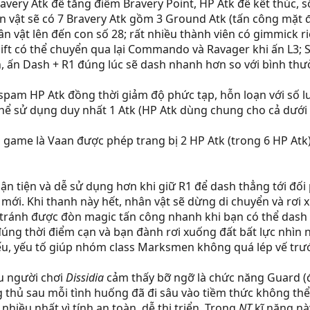
avery Atk để tăng điểm Bravery Point, HP Atk để kết thúc, 
n vật sẽ có 7 Bravery Atk gồm 3 Ground Atk (tấn công mặt đấ
hân vật lên đến con số 28; rất nhiều thành viên có gimmick 
ft có thể chuyển qua lại Commando và Ravager khi ấn L3; 
 ấn Dash + R1 đúng lúc sẽ dash nhanh hơn so với bình th
 spam HP Atk đồng thời giảm độ phức tạp, hỗn loạn với số 
thể sử dụng duy nhất 1 Atk (HP Atk dùng chung cho cả dưới 
game là Vaan được phép trang bị 2 HP Atk (trong 6 HP Atk) n
uận tiện và dễ sử dụng hơn khi giữ R1 để dash thẳng tới đối
ới. Khi thanh này hết, nhân vật sẽ dừng di chuyển và rơi x
tránh được đòn magic tấn công nhanh khi bạn có thể dash s
ng thời điểm cạn và bạn đành rơi xuống đất bất lực nhìn n
u, yếu tố giúp nhóm class Marksmen không quá lép vế trướ
u người chơi
Dissidia
cảm thấy bỡ ngỡ là chức năng Guard (đ
 thủ sau mỗi tình huống đã đi sâu vào tiềm thức không th
hiều nhất vì tính an toàn, dễ thi triển. Trong
NT
kĩ năng nà