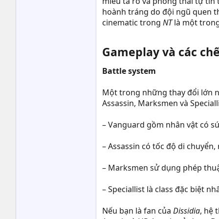
miêu tả rõ và phong thái tự ti
hoành tráng do đội ngũ quen th
cinematic trong
NT
là một tron
Gameplay và các chế
Battle system
Một trong những thay đổi lớn n
Assassin, Marksmen và Speciall
– Vanguard gồm nhân vật có sức
– Assassin có tốc độ di chuyển
– Marksmen sử dụng phép thuật 
– Speciallist là class đặc biệt
Nếu bạn là fan của
Dissidia
, hệ