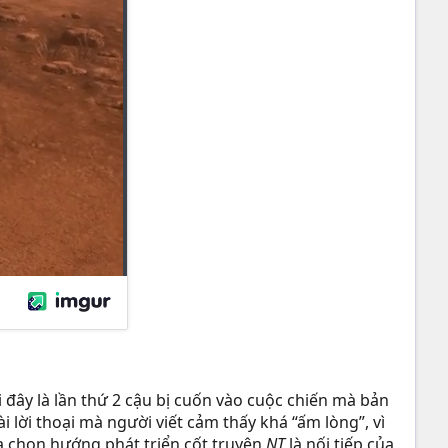
i đây là lần thứ 2 cậu bị cuốn vào cuộc chiến mà bản
 lời thoại mà người viết cảm thấy khá “ấm lòng”, vì
ựa chọn hướng phát triển cốt truyện
NT
là nối tiếp của