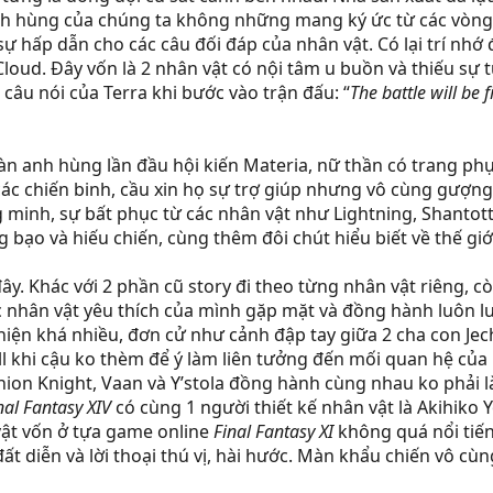
nh hùng của chúng ta không những mang ký ức từ các vòng c
ự hấp dẫn cho các câu đối đáp của nhân vật. Có lại trí nhớ
 Cloud. Đây vốn là 2 nhân vật có nội tâm u buồn và thiếu sự tự
 câu nói của Terra khi bước vào trận đấu: “
The battle will be 
dàn anh hùng lần đầu hội kiến Materia, nữ thần có trang phụ
p các chiến binh, cầu xin họ sự trợ giúp nhưng vô cùng gượ
 minh, sự bất phục từ các nhân vật như Lightning, Shantotto
g bạo và hiếu chiến, cùng thêm đôi chút hiểu biết về thế giớ
y. Khác với 2 phần cũ story đi theo từng nhân vật riêng, cò
c nhân vật yêu thích của mình gặp mặt và đồng hành luôn lu
iện khá nhiều, đơn cử như cảnh đập tay giữa 2 cha con Jech
ll khi cậu ko thèm để ý làm liên tưởng đến mối quan hệ của
ion Knight, Vaan và Y’stola đồng hành cùng nhau ko phải 
nal Fantasy XIV
có cùng 1 người thiết kế nhân vật là Akihiko 
vật vốn ở tựa game online
Final Fantasy XI
không quá nổi tiến
đất diễn và lời thoại thú vị, hài hước. Màn khẩu chiến vô cù