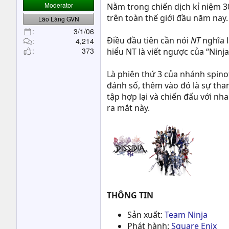
t
Moderator
Nằm trong chiến dịch kỉ niệm 
e
trên toàn thế giới đầu năm nay.
Lão Làng GVN
r
3/1/06
Điều đầu tiên cần nói
NT
nghĩa l
4,214
373
hiểu NT là viết ngược của “Nin
Là phiên thứ 3 của nhánh spino
đánh số, thêm vào đó là sự tha
tập hợp lại và chiến đấu với n
ra mắt này.
THÔNG TIN
Sản xuất:
Team Ninja
Phát hành:
Square Enix