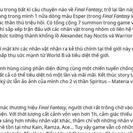
u trong bất kì câu chuyện nào về
Final Fantasy
, trở lại lần 
ang trong mình 1 nửa dòng máu Esper (trong
Final Fantasy 
các thần thú triệu hồi. Có tổng cộng 7 summon trong game v
khi sắp xếp trận đấu với các nhân vật trong nhóm có liên h
 bức tường thành khổng lồ Alexander, hay Noctis và Warrior
mật khi các nhân vật nhận ra kẻ thù chính tại thế giới này
hấp thụ sức mạnh từ World B và tiêu diệt thế giới.
c anh hùng cùng phản diện đứng cùng một chiến tuyến chống
t cả có thể tiêu diệt nó một lần và mãi mãi. Kết thúc story 
lại ký ức lẫn ảo ảnh của mình cho 2 vị thần Spiritus – Materia
 mác thương hiệu
Final Fantasy
, người chơi rất trông chờ và
ện. Với thời lượng cắt cảnh vỏn vẹn hơn 1h, cảm giác thiếu
a sáng hơn nhiều nhân vật khác, thậm chí với những nhân vậ
 hề tồn tại như Kain, Ramza, Ace… Tuy vậy game vẫn có nhữ