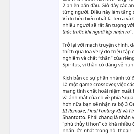
2 phiên bản đầu. Giờ đây các a
từng người. Điều này làm tăng s
Ví dụ tiêu biểu nhất là Terra và
nhiều người sẽ rất ấn tượng với
thúc trước khi ngươi kịp nhận ra
”.
Trở lại với mạch truyện chính, 
thích qua loa về lý do triệu tậ
nghiêm và chất “thần” của riêng
Spiritus, vị thần có dáng vẻ hun
Kịch bản có sự phân nhánh từ đâ
Là một game crossover, việc cá
mang tính chất hoài niệm xuất h
và ánh mắt của cô về phía Squa
hơn nữa bạn sẽ nhận ra bộ 3 On
III Remake
,
Final Fantasy XII
và
Fi
Shantotto. Phải chăng là nhân 
“phù thủy tí hon” có khá nhiều 
nhấn lớn nhất trong hội thoại!