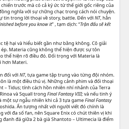
hiến trước mà có cả ký ức từ thế giới gốc riêng của
 đồng nghĩa với sự chững chạc trong cách nói chuyện.
 tin trong lời thoại về story, battle. Đến với
NT
, hẳn
finished before you know it
” , tạm dịch: “
Trận đấu sẽ kết
c tệ hại và hiểu biết gần như bằng không. Cô giải
ng ép. Materia cũng không thể hiện được sự tôn
 thể hiện rõ điều đó. Đối trọng với Materia là
i hơn Materi.
n đối với
NT
, tựa game tập trung vào từng đội nhóm.
ôn là một điều thú vị. Những cảnh phim và đối thoại
t – Tidus; tính cách hồn nhiên nhí nhảnh của Terra
 Rinoa và Squall trong
Final Fantasy VIII;
và nếu tinh ý
là một sự ngẫu nhiên khi cả 3 tựa game
Final Fantasy
Yoshida. Ấn tượng nhất với người viết đó chính là
g với đa số fan, nên Square Enix có chút thiên vị khi
ng đanh đá giữa 2 bà già Shantoto – Ultimecia là điểm