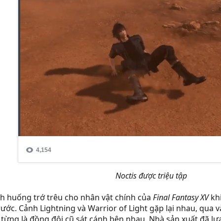
Noctis được triệu tập
ình huống trớ trêu cho nhân vật chính của
Final Fantasy XV
kh
ớc. Cảnh Lightning và Warrior of Light gặp lại nhau, qua vài
 từng là đồng đội cũ sát cánh bên nhau. Nhà sản xuất đã l