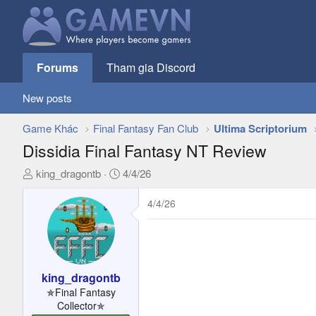
Forums
Tham gia Discord
New posts
Game Khác
Final Fantasy Fan Club
Ultima Scriptorium
Dissidia Final Fantasy NT Review
T
N
king_dragontb
4/4/26
h
g
r
à
4/4/26
e
y
a
g
d
ử
s
i
t
king_dragontb
a
✯Final Fantasy
r
Collector✯