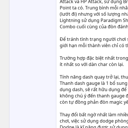
Attack và HP Attack, sử dụng Br
Point ta có. Trung bình mỗi nhâ
(lướt đi) nhưng với số lượng n
Lightning sử dụng Paradigm Shi
Combo cuối cùng của đòn đánh,
Để tránh tình trạng người chơi
giới hạn mỗi thành viên chỉ có 
Trường hợp đặc biệt nhất trong 
ít nhất so với dàn char còn lại.
Tính năng dash quay trở lại, th
Thanh dash gauge là 1 bổ sung m
dụng dash, sẽ rất hữu dụng để 
không chú ý đến thanh gauge đú
còn tự đồng phản đòn magic yế
Thay đổi bất ngờ nhất làm nhiề
chơi, việc sử dụng dodge phòng
Dodge là kĩ năng được sử dụng n