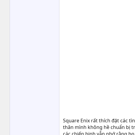
Square Enix rất thích đặt các t
thân mình không hề chuẩn bị trư
các chiến binh vẫn nhớ rằng họ