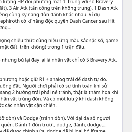
số lượng HP đối phương mất đi trùng với số Bravery
t), 3 Air Atk (tấn công trên không trung), 1 Dash Atk
riêng cùng kỹ năng đòn đánh khác nhau. Ví dụ
Sephiroth có kĩ năng độc quyền Dash Cancer sau Hit
ường…
lượng chiêu thức cùng hiệu ứng màu sắc sặc sỡ, game
mặt đất, trên không) trong 1 trận đấu.
hưng bù lại đây lại là nhân vật chỉ có 5 Bravery Atk,
 phương hoặc giữ R1 + analog trái để dash tự do.
uống đất. Người chơi phải có sự tính toán khi sử
ang 2 hướng trái phải né tránh, thật là thảm họa khi
hân vật trúng đòn. Và có một lưu ý khi dash không
c các nhân vật cận chiến.
ỡ đòn) và Dodge (tránh đòn). Với đại đa số người
ể quên. Đánh 1 đòn trượt, dodge, đánh, dodge,…
y đã được chỉnh sửa, dodge đã bị loại bỏ iframe