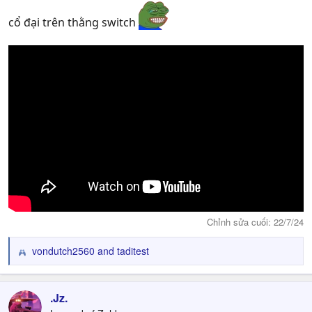
cổ đại trên thằng switch
Chỉnh sửa cuối:
22/7/24
vondutch2560
and
taditest
R
e
a
c
.Jz.
t