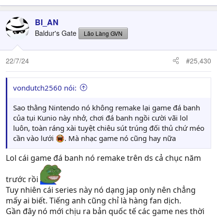
BI_AN
Baldur's Gate
Lão Làng GVN
22/7/24
#25,430
vondutch2560 nói:
Sao thằng Nintendo nó không remake lại game đá banh
của tụi Kunio này nhở, chơi đá banh ngồi cười vãi lol
luôn, toàn ráng xài tuyệt chiêu sút trúng đối thủ chứ méo
cần vào lưới
. Mà nhạc game nó cũng hay nữa
Lol cái game đá banh nó remake trên ds cả chục năm
trước rồi
Tuy nhiên cái series này nó dạng jap only nên chẳng
mấy ai biết. Tiếng anh cũng chỉ là hàng fan dịch.
Gần đây nó mới chịu ra bản quốc tế các game nes thời