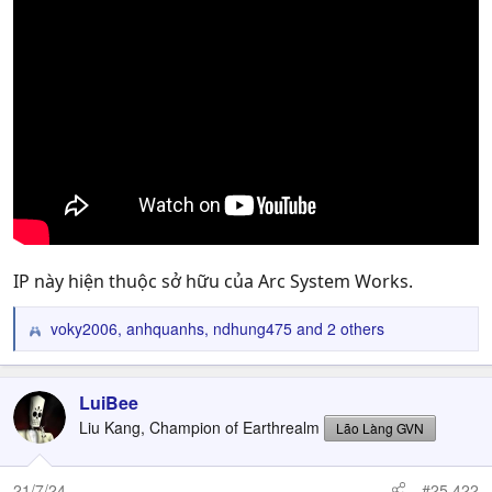
IP này hiện thuộc sở hữu của Arc System Works.
voky2006
,
anhquanhs
,
ndhung475
and 2 others
R
e
a
c
LuiBee
t
Liu Kang, Champion of Earthrealm
Lão Làng GVN
i
o
n
21/7/24
#25,422