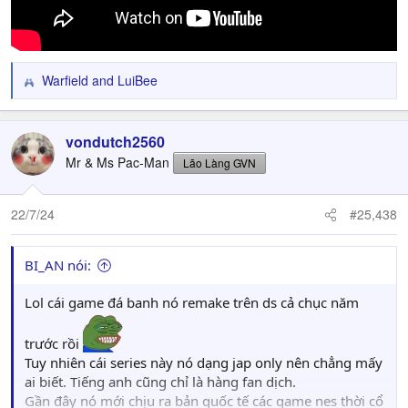
Warfield
and
LuiBee
R
e
a
c
vondutch2560
t
Mr & Ms Pac-Man
Lão Làng GVN
i
o
n
22/7/24
#25,438
s
:
BI_AN nói:
Lol cái game đá banh nó remake trên ds cả chục năm
trước rồi
Tuy nhiên cái series này nó dạng jap only nên chẳng mấy
ai biết. Tiếng anh cũng chỉ là hàng fan dịch.
Gần đây nó mới chịu ra bản quốc tế các game nes thời cổ