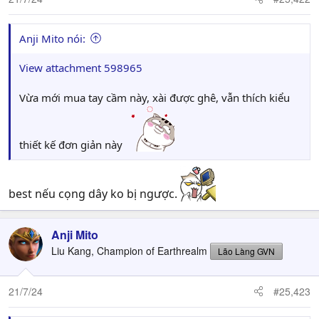
s
:
Anji Mito nói:
View attachment 598965
Vừa mới mua tay cầm này, xài được ghê, vẫn thích kiểu
thiết kế đơn giản này
best nếu cọng dây ko bị ngược.
Anji Mito
Liu Kang, Champion of Earthrealm
Lão Làng GVN
21/7/24
#25,423