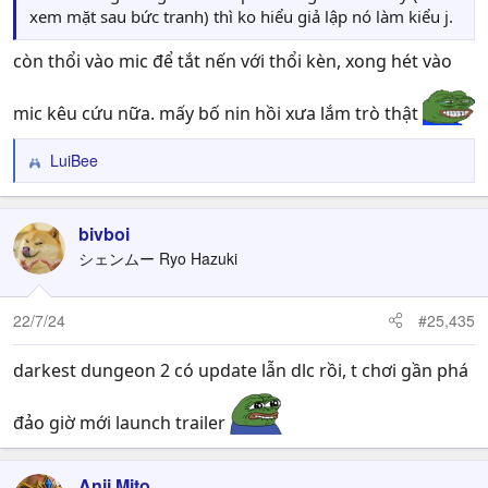
xem mặt sau bức tranh) thì ko hiểu giả lập nó làm kiểu j.
còn thổi vào mic để tắt nến với thổi kèn, xong hét vào
mic kêu cứu nữa. mấy bố nin hồi xưa lắm trò thật
LuiBee
R
e
a
c
bivboi
t
シェンムー Ryo Hazuki
i
o
n
22/7/24
#25,435
s
:
darkest dungeon 2 có update lẫn dlc rồi, t chơi gần phá
đảo giờ mới launch trailer
Anji Mito