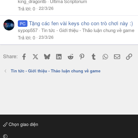
king_dragontb
Ultima Scriptorium
22/3/26
Trả lời
0
Tặng các fen vài keys cho con trò chơi này :)
PC
sypop557
Tin tức - Giới thiệu - Thảo luận chung về game
23/3/26
Trả lời
0
Facebook
X
Bluesky
LinkedIn
Reddit
Pinterest
Tumblr
WhatsApp
Email
Li
Share:
Tin tức - Giới thiệu - Thảo luận chung về game
Chọn giao diện