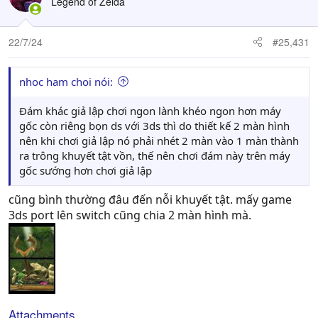
Legend of Zelda
i
o
n
22/7/24
#25,431
s
:
nhoc ham choi nói:
Đám khác giả lập chơi ngon lành khéo ngon hơn máy
gốc còn riêng bọn ds với 3ds thì do thiết kế 2 màn hình
nên khi chơi giả lập nó phải nhét 2 màn vào 1 màn thành
ra trông khuyết tật vồn, thế nên chơi đám này trên máy
gốc sướng hơn chơi giả lập
cũng bình thường đâu đến nỗi khuyết tật. mấy game
3ds port lên switch cũng chia 2 màn hình mà.
Attachments