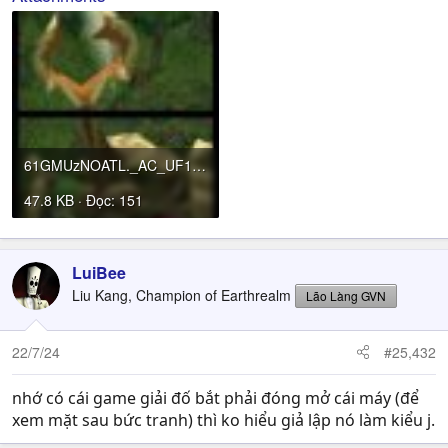
61GMUzNOATL._AC_UF1000,1000_QL80_.jpg
47.8 KB · Đọc: 151
LuiBee
Liu Kang, Champion of Earthrealm
Lão Làng GVN
22/7/24
#25,432
nhớ có cái game giải đố bắt phải đóng mở cái máy (để
xem mặt sau bức tranh) thì ko hiểu giả lập nó làm kiểu j.