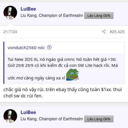
LuiBee
Liu Kang, Champion of Earthrealm
Lão Làng GVN
21/7/24
#25,425
vondutch2560 nói:
Tui New 3DS XL nó ngáo giá cmnr. Nó toàn hét giá >3tr.
Giờ 2tr8 2tr9 có khi kiếm đc cả con SW Lite hack rồi. Má
ước mơ càng ngày càng xa xỉ
chắc giá nó vậy rùi. trên ebay thấy cũng toàn $1xx. thui
chơi sw dc rùi fen.
LuiBee
Liu Kang, Champion of Earthrealm
Lão Làng GVN