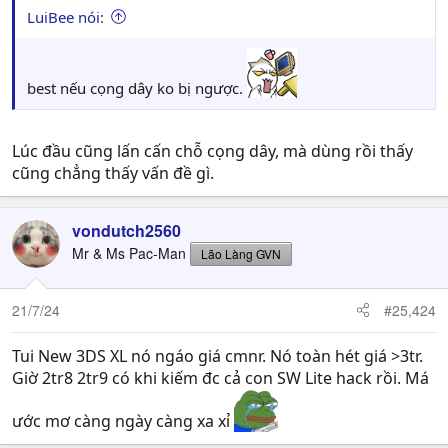
LuiBee nói:
best nếu cọng dây ko bị ngược.
Lúc đầu cũng lấn cấn chỗ cọng dây, mà dùng rồi thấy
cũng chẳng thấy vấn đề gì.
vondutch2560
Mr & Ms Pac-Man
Lão Làng GVN
21/7/24
#25,424
Tui New 3DS XL nó ngáo giá cmnr. Nó toàn hét giá >3tr.
Giờ 2tr8 2tr9 có khi kiếm đc cả con SW Lite hack rồi. Má
ước mơ càng ngày càng xa xỉ