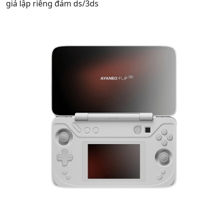
giả lập riêng đám ds/3ds