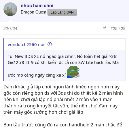
c
nhoc ham choi
t
Dragon Quest
Lão Làng GVN
i
o
n
22/7/24
#25,429
s
:
vondutch2560 nói:
Tui New 3DS XL nó ngáo giá cmnr. Nó toàn hét giá >3tr.
Giờ 2tr8 2tr9 có khi kiếm đc cả con SW Lite hack rồi. Má
ước mơ càng ngày càng xa xỉ
Đám khác giả lập chơi ngon lành khéo ngon hơn máy
gốc còn riêng bọn ds với 3ds thì do thiết kế 2 màn hình
nên khi chơi giả lập nó phải nhét 2 màn vào 1 màn
thành ra trông khuyết tật vồn, thế nên chơi đám này
trên máy gốc sướng hơn chơi giả lập
Bọn tầu trước cũng đú ra con handheld 2 màn chắc để