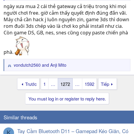
ngày xưa mua 2 cái thẻ gateway cả triệu trong khi mọi
người chơi free. giờ cảm thấy quyết định đúng đắn vãi.
Máy chả cần hack j luôn nguyên zin, game 3ds thì down
rom đuôi 3ds chép vào là chơi ko phải install như cia.
Còn game DS, GB, nes, snes cũng copy paste chiến phà
phà.
vondutch2560
and
Anji Mito
R
e
a
Trước
1
…
1272
…
1592
Tiếp
c
t
i
You must log in or register to reply here.
o
n
s
Similar threads
:
Tay Cầm Bluetooth D11 – Gamepad Kéo Giãn, Có
K