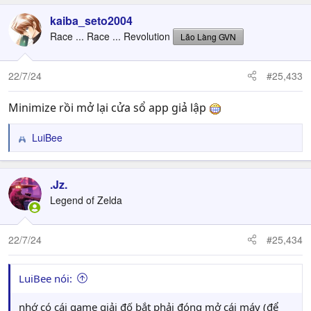
kaiba_seto2004
Race ... Race ... Revolution
Lão Làng GVN
22/7/24
#25,433
Minimize rồi mở lại cửa sổ app giả lập
LuiBee
R
e
a
c
.Jz.
t
Legend of Zelda
i
o
n
22/7/24
#25,434
s
:
LuiBee nói:
nhớ có cái game giải đố bắt phải đóng mở cái máy (để