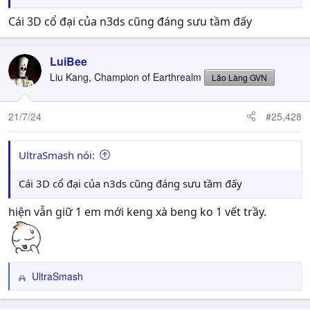
Cái 3D cổ đại của n3ds cũng đáng sưu tầm đấy
LuiBee
Liu Kang, Champion of Earthrealm
Lão Làng GVN
21/7/24
#25,428
UltraSmash nói:
Cái 3D cổ đại của n3ds cũng đáng sưu tầm đấy
hiện vẫn giữ 1 em mới keng xà beng ko 1 vết trầy.
UltraSmash
R
e
a