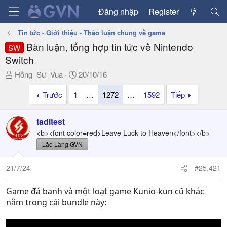
Đăng nhập
Register
Tin tức - Giới thiệu - Thảo luận chung về game
Bàn luận, tổng hợp tin tức về Nintendo
SW
Switch
T
N
Hồng_Sư_Vua
20/10/16
h
g
Trước
1
…
1272
…
1592
Tiếp
r
à
e
y
a
g
taditest
d
ử
<b><font color=red>Leave Luck to Heaven</font></b>
s
i
Lão Làng GVN
t
a
21/7/24
#25,421
r
t
Game đá banh và một loạt game Kunio-kun cũ khác
e
r
nằm trong cái bundle này: