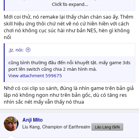
Click to expand...
đại trên thằng switch
Mới coi thử, nó remake lại thấy chán chán sao ấy. Thêm
skill hiệu ứng thôi chứ nét vẽ nó cứ hiền hiền với cách
chơi nó không cục súc hài như bản NES, hèn gì không
nổi
.Jz. nói:
cũng bình thường đâu đến nỗi khuyết tật. mấy game 3ds
port lên switch cũng chia 2 màn hình mà.
View attachment 599675
Nhớ có coi clip so sánh, đúng là nhìn game trên bản giả
lập nó không ngon như trên bản gốc, dù có tăng res
nhìn sắc nét mấy vẫn thấy nó thua
Anji Mito
Liu Kang, Champion of Earthrealm
Lão Làng GVN