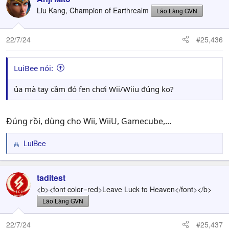
Liu Kang, Champion of Earthrealm
Lão Làng GVN
22/7/24
#25,436
LuiBee nói:
ủa mà tay cầm đó fen chơi Wii/Wiiu đúng ko?
Đúng rồi, dùng cho Wii, WiiU, Gamecube,...
LuiBee
R
e
a
c
taditest
t
<b><font color=red>Leave Luck to Heaven</font></b>
i
Lão Làng GVN
o
n
22/7/24
#25,437
s