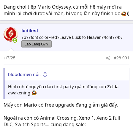
:
Đang chơi tiếp Mario Odyssey, cứ mỗi hệ máy mới ra
mình lại chơi được vài màn, hi vọng lần này finish đc
))
taditest
<b><font color=red>Leave Luck to Heaven</font></b>
Lão Làng GVN
1/7/25
#28,991
bloodomen nói:
Hình như nguyên dàn first party giảm đúng con Zelda
awakening
Mấy con Mario có free upgrade đang giảm giá đấy.
Ngoài ra còn có Animal Crossing, Xeno 1, Xeno 2 full
DLC, Switch Sports... cũng đang sale: