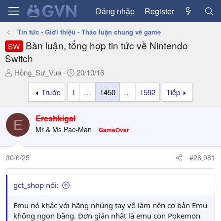
Đăng nhập
Register
Tin tức - Giới thiệu - Thảo luận chung về game
Bàn luận, tổng hợp tin tức về Nintendo
SW
Switch
T
N
Hồng_Sư_Vua
20/10/16
h
g
Trước
1
…
1450
…
1592
Tiếp
r
à
e
y
a
g
Ereshkigal
E
d
ử
Mr & Ms Pac-Man
GameOver
s
i
t
a
30/6/25
#28,981
r
t
gct_shop nói:
e
r
Emu nó khác với hãng nhúng tay vô làm nên cơ bản Emu
không ngon bằng. Đơn giản nhất là emu con Pokemon