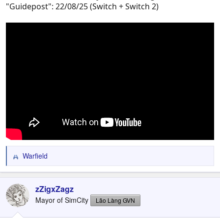
"Guidepost": 22/08/25 (Switch + Switch 2)
Warfield
R
e
a
c
zZigxZagz
t
Mayor of SimCity
Lão Làng GVN
i
o