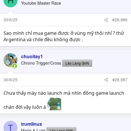
H
Youtube Master Race
30/6/25
#28,986
Sao mình chỉ mua game được ở vùng mỹ thôi nhỉ ? thử
Argentina và chile đều không được .
chuoitay1
Chrono Trigger/Cross
Lão Làng GVN
30/6/25
#28,987
Chưa thấy máy nào launch mà nhìn đống game launch
chán đời vậy luôn á
trumlinux
T
Mario & Luigi
Lão Làng GVN