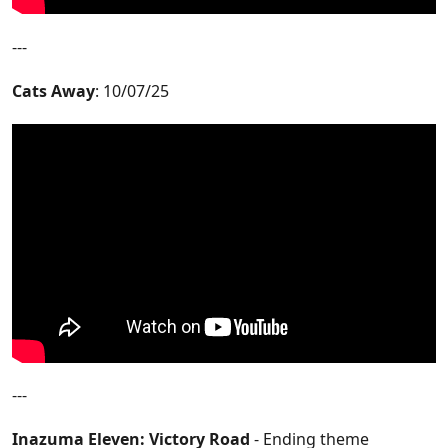
---
Cats Away
: 10/07/25
---
Inazuma Eleven: Victory Road
- Ending theme