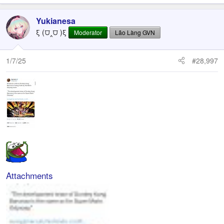
Yukianesa
ξ (⩌‸⩌ )ξ
Moderator
Lão Làng GVN
1/7/25
#28,997
Attachments