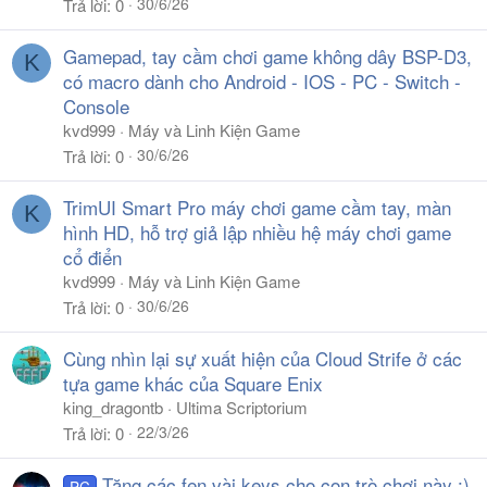
30/6/26
Trả lời
0
Gamepad, tay cầm chơi game không dây BSP-D3,
K
có macro dành cho Android - IOS - PC - Switch -
Console
kvd999
Máy và Linh Kiện Game
30/6/26
Trả lời
0
TrimUI Smart Pro máy chơi game cầm tay, màn
K
hình HD, hỗ trợ giả lập nhiều hệ máy chơi game
cổ điển
kvd999
Máy và Linh Kiện Game
30/6/26
Trả lời
0
Cùng nhìn lại sự xuất hiện của Cloud Strife ở các
tựa game khác của Square Enix
king_dragontb
Ultima Scriptorium
22/3/26
Trả lời
0
Tặng các fen vài keys cho con trò chơi này :)
PC