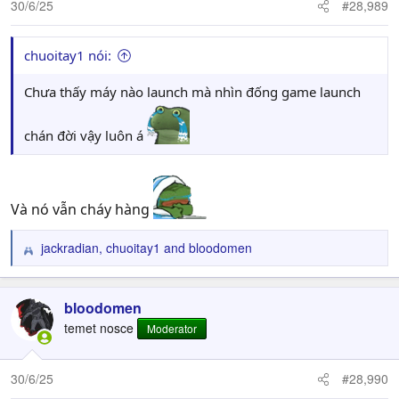
n
30/6/25
#28,989
s
:
chuoitay1 nói:
Chưa thấy máy nào launch mà nhìn đống game launch
chán đời vậy luôn á
Và nó vẫn cháy hàng
jackradian
,
chuoitay1
and
bloodomen
R
e
a
c
bloodomen
t
temet nosce
Moderator
i
o
n
30/6/25
#28,990
s