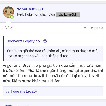
vondutch2550
Red, Pokémon champion
Lão Làng GVN
1/7/25
#28,995
Hogwarts Legacy nói:
Tình hình giờ thế nào rồi thím ơi , mình mua được ở mỗi
usa , ở argentina và Chile không được ?
Argentina, Brazil nó phá giá tiền quá cấm mua từ 2 năm
trước rồi fen. Phải là thẻ ngân hàng mở tại argentina thì
nó mới cho mua, brazil thì phải có số id gì đó tại brazil
nữa. Kiếm nước khác mua đi fen
Hogwarts Legacy
R
e
a