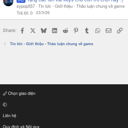
sypop557
Tin tức - Giới thiệu - Thảo luận chung về game
23/3/26
Trả lời
0
Facebook
X
Bluesky
LinkedIn
Reddit
Pinterest
Tumblr
WhatsApp
Email
Li
Share:
Tin tức - Giới thiệu - Thảo luận chung về game
Chọn giao diện
Liên hệ
Quy định và Nội quy