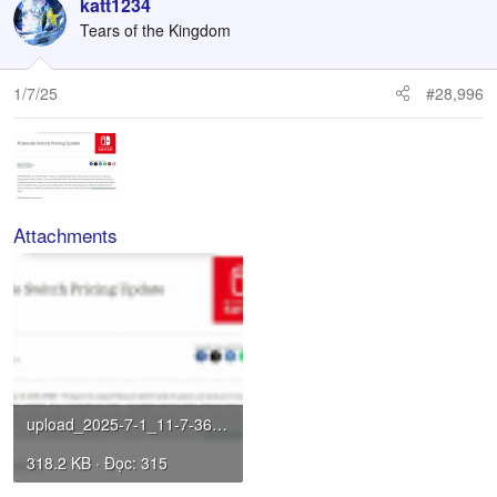
c
katt1234
t
Tears of the Kingdom
i
o
n
1/7/25
#28,996
s
:
Attachments
upload_2025-7-1_11-7-36.png
318.2 KB · Đọc: 315