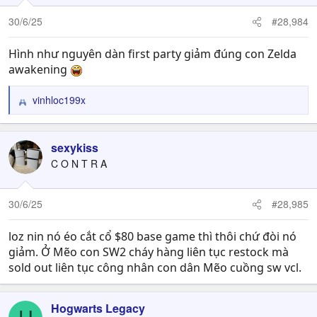
o
n
30/6/25
#28,984
s
:
Hình như nguyên dàn first party giảm đúng con Zelda
awakening
vinhloc199x
R
e
a
c
sexykiss
t
C O N T R A
i
o
n
30/6/25
#28,985
s
:
loz nin nó éo cắt cổ $80 base game thì thôi chứ đòi nó
giảm. Ở Mẽo con SW2 cháy hàng liên tục restock mà
sold out liên tục công nhân con dân Mẽo cuồng sw vcl.
Hogwarts Legacy