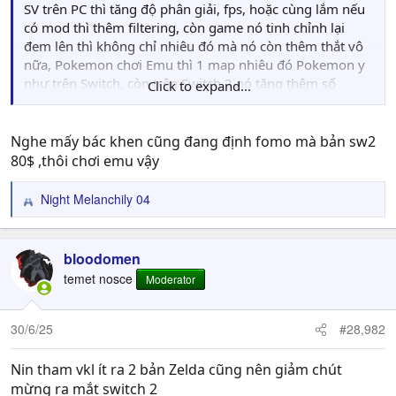
SV trên PC thì tăng độ phân giải, fps, hoặc cùng lắm nếu
có mod thì thêm filtering, còn game nó tinh chỉnh lại
đem lên thì không chỉ nhiêu đó mà nó còn thêm thắt vô
nữa, Pokemon chơi Emu thì 1 map nhiêu đó Pokemon y
như trên Switch, còn trên Switch 2 nó tăng thêm số
Click to expand...
lượng Pokemon xuất hiện, thêm cả cây cỏ, như Zelda
trên Switch 2 này nó chỉnh lại luôn đồ họa, thêm cây cỏ
nhiều hơn nữa.
Nghe mấy bác khen cũng đang định fomo mà bản sw2
80$ ,thôi chơi emu vậy
Night Melanchily 04
R
e
a
c
bloodomen
t
temet nosce
Moderator
i
o
n
30/6/25
#28,982
s
:
Nin tham vkl ít ra 2 bản Zelda cũng nên giảm chút
mừng ra mắt switch 2