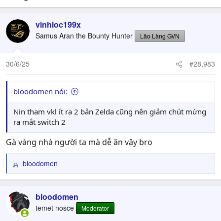
vinhloc199x
Samus Aran the Bounty Hunter
Lão Làng GVN
30/6/25
#28,983
bloodomen nói:
Nin tham vkl ít ra 2 bản Zelda cũng nên giảm chút mừng
ra mắt switch 2
Gà vàng nhà người ta mà dễ ăn vậy bro
bloodomen
R
e
a
c
bloodomen
t
temet nosce
Moderator
i