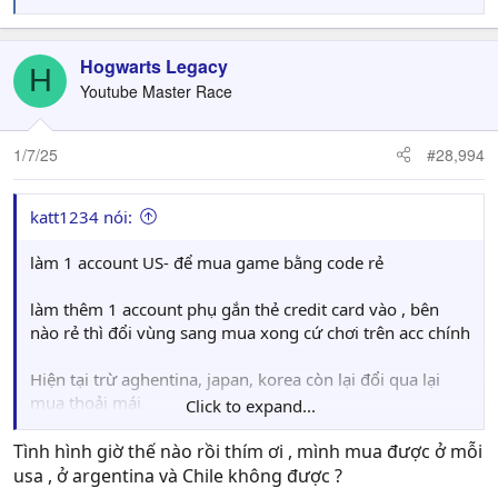
e
a
c
Hogwarts Legacy
H
t
Youtube Master Race
i
o
n
1/7/25
#28,994
s
:
katt1234 nói:
làm 1 account US- để mua game bằng code rẻ
làm thêm 1 account phụ gắn thẻ credit card vào , bên
nào rẻ thì đổi vùng sang mua xong cứ chơi trên acc chính
Hiện tại trừ aghentina, japan, korea còn lại đổi qua lại
mua thoải mái
Click to expand...
gía game đâu rẻ thì cứ check ở đây
Tình hình giờ thế nào rồi thím ơi , mình mua được ở mỗi
usa , ở argentina và Chile không được ?
https://eshop-prices.com/