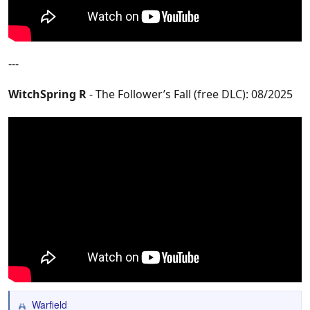
---
WitchSpring R
- The Follower’s Fall (free DLC): 08/2025
Warfield
R