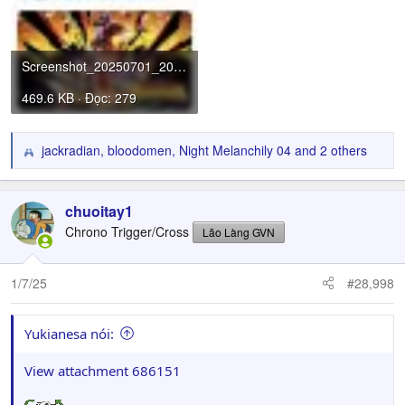
Screenshot_20250701_204904.jpg
469.6 KB · Đọc: 279
jackradian
,
bloodomen
,
Night Melanchily 04
and 2 others
R
e
a
c
chuoitay1
t
Chrono Trigger/Cross
Lão Làng GVN
i
o
n
1/7/25
#28,998
s
:
Yukianesa nói:
View attachment 686151