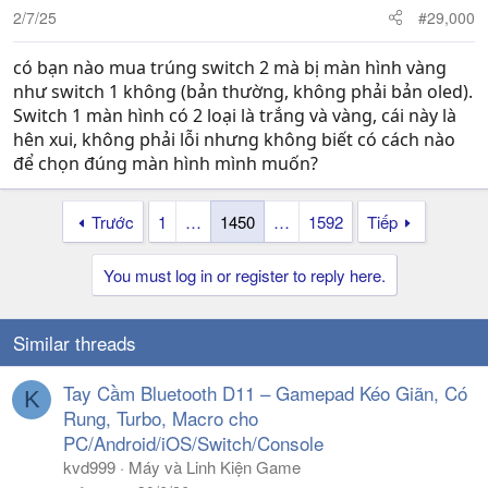
n
2/7/25
#29,000
s
:
có bạn nào mua trúng switch 2 mà bị màn hình vàng
như switch 1 không (bản thường, không phải bản oled).
Switch 1 màn hình có 2 loại là trắng và vàng, cái này là
hên xui, không phải lỗi nhưng không biết có cách nào
để chọn đúng màn hình mình muốn?
Trước
1
…
1450
…
1592
Tiếp
You must log in or register to reply here.
Similar threads
Tay Cầm Bluetooth D11 – Gamepad Kéo Giãn, Có
K
Rung, Turbo, Macro cho
PC/Android/iOS/Switch/Console
kvd999
Máy và Linh Kiện Game