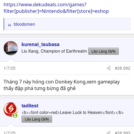
https://www.dekudeals.com/games?
filter[publisher]=Nintendo&filter[store]=eshop
bloodomen
R
e
a
c
kurenai_tsubasa
t
Liu Kang, Champion of Earthrealm
Lão Làng GVN
i
o
n
1/7/25
#28,992
s
:
Tháng 7 này hóng con Donkey Kong,xem gameplay
thấy đập phá tưng bừng đã ghê
taditest
<b><font color=red>Leave Luck to Heaven</font></b>
Lão Làng GVN
1/7/25
#28,993