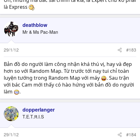
Uh, nhưng mà bác sai chính tả kìa, là Expert chứ ko phải
là Express
deathblow
Mr & Ms Pac-Man
29/1/12
#183
Bản đồ do người làm công nhận khá thú vị, hay và đẹp
hơn so với Random Map. Từ trước tới nay tui chỉ toàn
luyện tướng trong Random Map với máy
. Sau trận
với bác Cam mới thấy có hào hứng với bản đồ do người
làm
.
dopperlanger
T.E.T.Я.I.S
29/1/12
#184