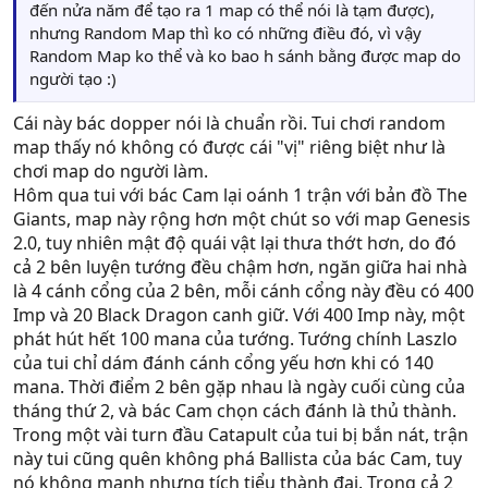
đến nửa năm để tạo ra 1 map có thể nói là tạm được),
nhưng Random Map thì ko có những điều đó, vì vậy
Random Map ko thể và ko bao h sánh bằng được map do
người tạo :)
Cái này bác dopper nói là chuẩn rồi. Tui chơi random
map thấy nó không có được cái "vị" riêng biệt như là
chơi map do người làm.
Hôm qua tui với bác Cam lại oánh 1 trận với bản đồ The
Giants, map này rộng hơn một chút so với map Genesis
2.0, tuy nhiên mật độ quái vật lại thưa thớt hơn, do đó
cả 2 bên luyện tướng đều chậm hơn, ngăn giữa hai nhà
là 4 cánh cổng của 2 bên, mỗi cánh cổng này đều có 400
Imp và 20 Black Dragon canh giữ. Với 400 Imp này, một
phát hút hết 100 mana của tướng. Tướng chính Laszlo
của tui chỉ dám đánh cánh cổng yếu hơn khi có 140
mana. Thời điểm 2 bên gặp nhau là ngày cuối cùng của
tháng thứ 2, và bác Cam chọn cách đánh là thủ thành.
Trong một vài turn đầu Catapult của tui bị bắn nát, trận
này tui cũng quên không phá Ballista của bác Cam, tuy
nó không mạnh nhưng tích tiểu thành đại. Trong cả 2