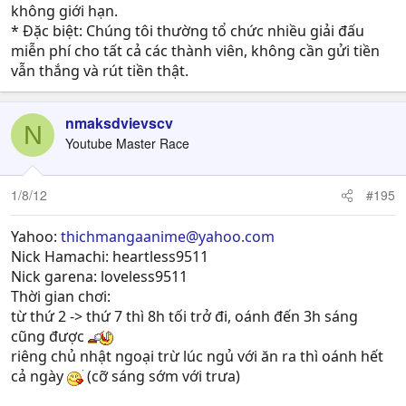
không giới hạn.
* Đặc biệt: Chúng tôi thường tổ chức nhiều giải đấu
miễn phí cho tất cả các thành viên, không cần gửi tiền
vẫn thắng và rút tiền thật.
nmaksdvievscv
N
Youtube Master Race
1/8/12
#195
Yahoo:
thichmangaanime@yahoo.com
Nick Hamachi: heartless9511
Nick garena: loveless9511
Thời gian chơi:
từ thứ 2 -> thứ 7 thì 8h tối trở đi, oánh đến 3h sáng
cũng được
riêng chủ nhật ngoại trừ lúc ngủ với ăn ra thì oánh hết
cả ngày
(cỡ sáng sớm với trưa)