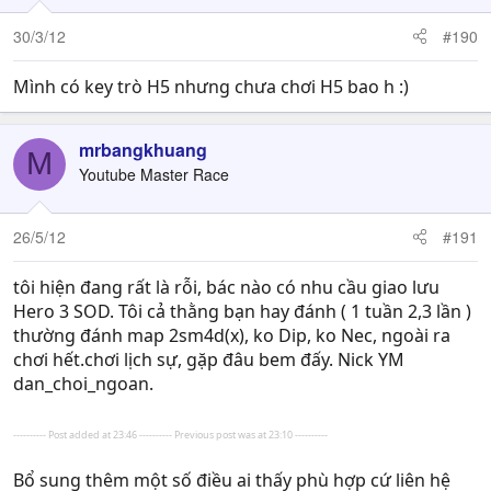
30/3/12
#190
Mình có key trò H5 nhưng chưa chơi H5 bao h :)
mrbangkhuang
M
Youtube Master Race
26/5/12
#191
tôi hiện đang rất là rỗi, bác nào có nhu cầu giao lưu
Hero 3 SOD. Tôi cả thằng bạn hay đánh ( 1 tuần 2,3 lần )
thường đánh map 2sm4d(x), ko Dip, ko Nec, ngoài ra
chơi hết.chơi lịch sự, gặp đâu bem đấy. Nick YM
dan_choi_ngoan.
---------- Post added at 23:46 ---------- Previous post was at 23:10 ----------
Bổ sung thêm một số điều ai thấy phù hợp cứ liên hệ