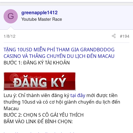
greenapple1412
G
Youtube Master Race
1/8/12
#194
TẶNG 10USD MIỄN PHÍ THAM GIA GRANDBODOG
CASINO VÀ THẮNG CHUYẾN DU LỊCH ĐẾN MACAU
BƯỚC 1: ĐĂNG KÝ TÀI KHOẢN
Lưu ý: Chỉ thành viên đăng ký
tại đây
mới được tiền
thưởng 10usd và có cơ hội giành chuyến du lịch đến
Macau
BƯỚC 2: CHỌN 5 CÔ GÁI YÊU THÍCH
BẤM VÀO LINK ĐỂ BÌNH CHỌN: