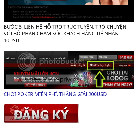
BƯỚC 3: LIÊN HỆ HỖ TRỢ TRỰC TUYẾN, TRÒ CHUYỆN
VỚI BỘ PHẬN CHĂM SÓC KHÁCH HÀNG ĐỂ NHẬN
10USD
CHƠI POKER MIỄN PHÍ, THẮNG GIẢI 200USD