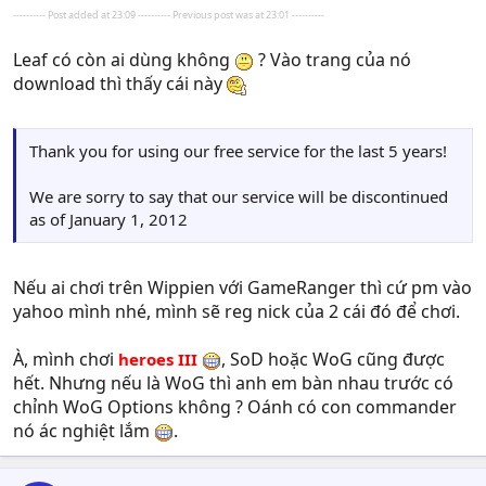
---------- Post added at 23:09 ---------- Previous post was at 23:01 ----------
Leaf có còn ai dùng không
? Vào trang của nó
download thì thấy cái này
Thank you for using our free service for the last 5 years!
We are sorry to say that our service will be discontinued
as of January 1, 2012
Nếu ai chơi trên Wippien với GameRanger thì cứ pm vào
yahoo mình nhé, mình sẽ reg nick của 2 cái đó để chơi.
À, mình chơi
, SoD hoặc WoG cũng được
heroes III
hết. Nhưng nếu là WoG thì anh em bàn nhau trước có
chỉnh WoG Options không ? Oánh có con commander
nó ác nghiệt lắm
.