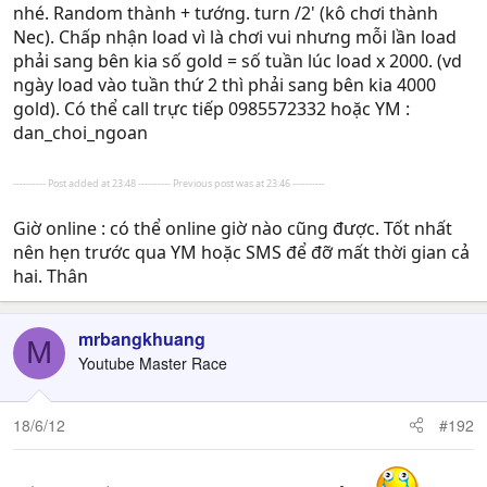
nhé. Random thành + tướng. turn /2' (kô chơi thành
Nec). Chấp nhận load vì là chơi vui nhưng mỗi lần load
phải sang bên kia số gold = số tuần lúc load x 2000. (vd
ngày load vào tuần thứ 2 thì phải sang bên kia 4000
gold). Có thể call trực tiếp 0985572332 hoặc YM :
dan_choi_ngoan
---------- Post added at 23:48 ---------- Previous post was at 23:46 ----------
Giờ online : có thể online giờ nào cũng được. Tốt nhất
nên hẹn trước qua YM hoặc SMS để đỡ mất thời gian cả
hai. Thân
mrbangkhuang
M
Youtube Master Race
18/6/12
#192