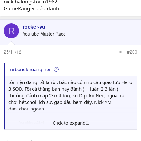
nick halongstorm1982
GameRanger báo danh.
rocker-vu
R
Youtube Master Race
25/11/12
#200
mrbangkhuang nói:
tôi hiện đang rất là rỗi, bác nào có nhu cầu giao lưu Hero
3 SOD. Tôi cả thằng bạn hay đánh ( 1 tuần 2,3 lần )
thường đánh map 2sm4d(x), ko Dip, ko Nec, ngoài ra
chơi hết.chơi lịch sự, gặp đâu bem đấy. Nick YM
dan_choi_ngoan.
Click to expand...
---------- Post added at 23:46 ---------- Previous post was at 23:10 ----------
Bổ sung thêm một số điều ai thấy phù hợp cứ liên hệ