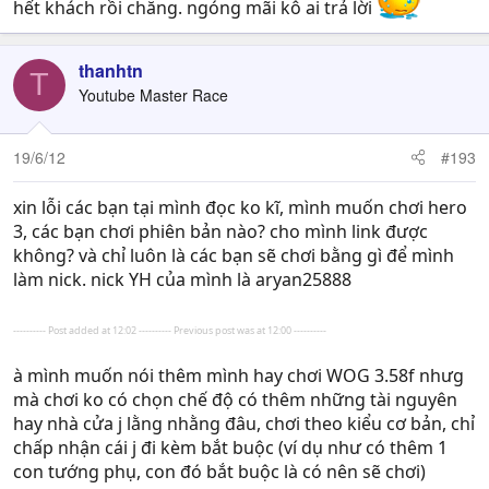
hết khách rồi chăng. ngóng mãi kô ai trả lời
thanhtn
T
Youtube Master Race
19/6/12
#193
xin lỗi các bạn tại mình đọc ko kĩ, mình muốn chơi hero
3, các bạn chơi phiên bản nào? cho mình link được
không? và chỉ luôn là các bạn sẽ chơi bằng gì để mình
làm nick. nick YH của mình là aryan25888
---------- Post added at 12:02 ---------- Previous post was at 12:00 ----------
à mình muốn nói thêm mình hay chơi WOG 3.58f nhưg
mà chơi ko có chọn chế độ có thêm những tài nguyên
hay nhà cửa j lằng nhằng đâu, chơi theo kiểu cơ bản, chỉ
chấp nhận cái j đi kèm bắt buộc (ví dụ như có thêm 1
con tướng phụ, con đó bắt buộc là có nên sẽ chơi)