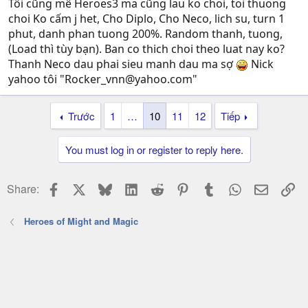
nhé. Random thành + tướng. turn /2' (kô chơi thành Nec).
Tôi cũng mê Heroes3 ma cũng lau ko choi, toi thuong
Chấp nhận load vì là chơi vui nhưng mỗi lần load phải
choi Ko cấm j het, Cho Diplo, Cho Neco, lich su, turn 1
sang bên kia số gold = số tuần lúc load x 2000. (vd ngày
phut, danh phan tuong 200%. Random thanh, tuong,
load vào tuần thứ 2 thì phải sang bên kia 4000 gold). Có
(Load thì tùy bạn). Ban co thich choi theo luat nay ko?
thể call trực tiếp 0985572332 hoặc YM : dan_choi_ngoan
Thanh Neco dau phai sieu manh dau ma sợ
Nick
yahoo tôi "
Rocker_vnn@yahoo.com
"
---------- Post added at 23:48 ---------- Previous post was at 23:46 ----------
Trước
1
…
10
11
12
Tiếp
Giờ online : có thể online giờ nào cũng được. Tốt nhất
nên hẹn trước qua YM hoặc SMS để đỡ mất thời gian cả
hai. Thân
You must log in or register to reply here.
Facebook
X
Bluesky
LinkedIn
Reddit
Pinterest
Tumblr
WhatsApp
Email
Li
Share:
Heroes of Might and Magic