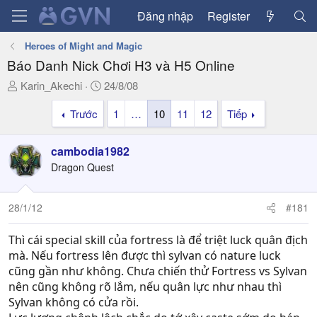
Đăng nhập
Register
Heroes of Might and Magic
Báo Danh Nick Chơi H3 và H5 Online
T
N
Karin_Akechi
24/8/08
h
g
Trước
1
…
10
11
12
Tiếp
r
à
e
y
a
g
cambodia1982
d
ử
Dragon Quest
s
i
t
a
28/1/12
#181
r
t
Thì cái special skill của fortress là để triệt luck quân địch
e
mà. Nếu fortress lên được thì sylvan có nature luck
r
cũng gần như không. Chưa chiến thử Fortress vs Sylvan
nên cũng không rõ lắm, nếu quân lực như nhau thì
Sylvan không có cửa rồi.