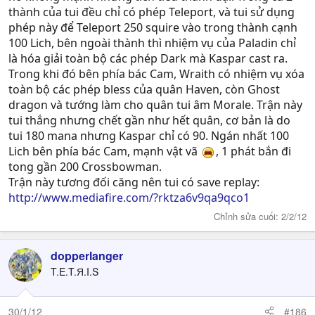
thành của tui đều chỉ có phép Teleport, và tui sử dụng
phép này để Teleport 250 squire vào trong thành cạnh
100 Lich, bên ngoài thành thì nhiệm vụ của Paladin chỉ
là hóa giải toàn bộ các phép Dark mà Kaspar cast ra.
Trong khi đó bên phía bác Cam, Wraith có nhiệm vụ xóa
toàn bộ các phép bless của quân Haven, còn Ghost
dragon và tướng làm cho quân tui âm Morale. Trận này
tui thắng nhưng chết gần như hết quân, cơ bản là do
tui 180 mana nhưng Kaspar chỉ có 90. Ngán nhất 100
Lich bên phía bác Cam, mạnh vật vã
, 1 phát bắn đi
tong gần 200 Crossbowman.
Trận này tương đối căng nên tui có save replay:
http://www.mediafire.com/?rktza6v9qa9qco1
Chỉnh sửa cuối:
2/2/12
dopperlanger
T.E.T.Я.I.S
30/1/12
#186