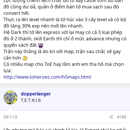
Lực lượng chênh lệch chắc do tớ xây caste sớm do bán
đồ cũng dư dả, quân ở điểm bán tớ mua sạch sau đó
convert hết.
Thực ra lên level nhanh là tớ húc vào 3 cây level và có bộ
đồ tăng 30% exp nên mới lên nhanh.
Hệ Dark thì tớ lên express với lại may có cả 3 loại phép
đó ở 2 thành, skill Earth thì chỉ ở mức advance nhưng có
quyển sách đất
Trận này thắng là do kn với map, trận sau chắc sẽ gay
cấn hơn
Có nhiều map cho ToE hay lắm anh em tha hồ mà chọn
lựa:
http://www.toheroes.com/h5maps.html
dopperlanger
T.E.T.Я.I.S
28/1/12
#182