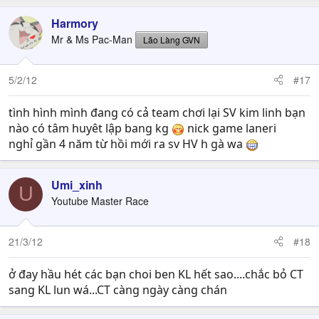
Harmory
Mr & Ms Pac-Man
Lão Làng GVN
5/2/12
#17
tình hình mình đang có cả team chơi lại SV kim linh bạn
nào có tâm huyêt lập bang kg
nick game laneri
nghỉ gần 4 năm từ hồi mới ra sv HV h gà wa
Umi_xinh
U
Youtube Master Race
21/3/12
#18
ở đay hầu hét các bạn choi ben KL hết sao....chắc bỏ CT
sang KL lun wá...CT càng ngày càng chán