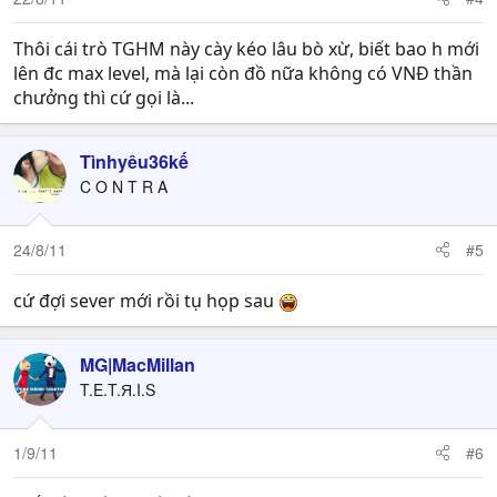
Thôi cái trò TGHM này cày kéo lâu bò xừ, biết bao h mới
lên đc max level, mà lại còn đồ nữa không có VNĐ thần
chưởng thì cứ gọi là...
Tìnhyêu36kế
C O N T R A
24/8/11
#5
cứ đợi sever mới rồi tụ họp sau
MG|MacMillan
T.E.T.Я.I.S
1/9/11
#6