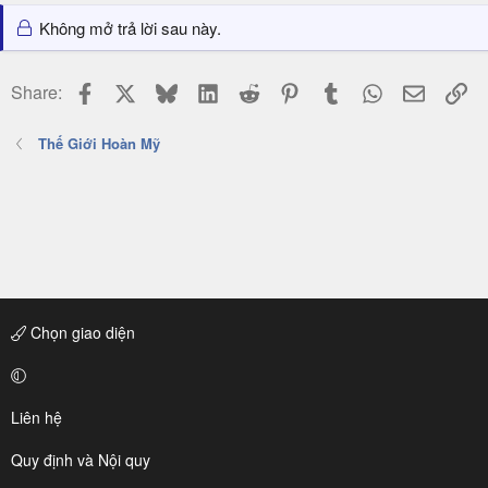
Không mở trả lời sau này.
Facebook
X
Bluesky
LinkedIn
Reddit
Pinterest
Tumblr
WhatsApp
Email
Li
Share:
Thế Giới Hoàn Mỹ
Chọn giao diện
Liên hệ
Quy định và Nội quy