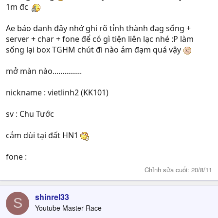
1m đc
Ae báo danh đây nhớ ghi rõ tỉnh thành đag sống +
server + char + fone để có gì tiện liên lạc nhé :P làm
sống lại box TGHM chút đi nào ảm đạm quá vậy
mở màn nào...............
nickname : vietlinh2 (KK101)
sv : Chu Tước
cắm dùi tại đất HN1
fone :
Chỉnh sửa cuối:
20/8/11
shinrel33
S
Youtube Master Race