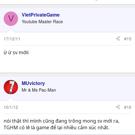
VietPrivateGame
V
Youtube Master Race
17/12/11
#15
ừ ừ sv mớii
sddddddddddddddddddddddddddddddddddddddddd
dddddddddddddddd
MUvictory
Mr & Ms Pac-Man
10/1/12
#16
nói thật thì mình cũng đang trông mong sv mới ra,
TGHM có lẽ là game để lại nhiều cảm xúc nhất.