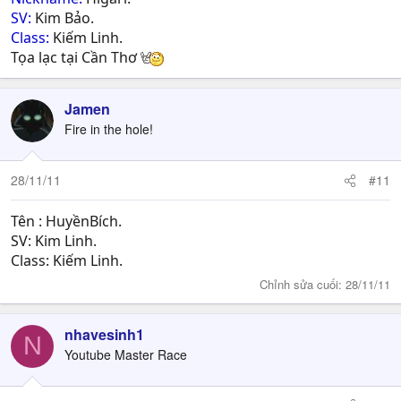
SV:
Kim Bảo.
Class:
Kiếm Linh.
Tọa lạc tại Cần Thơ
Jamen
Fire in the hole!
28/11/11
#11
Tên : HuyềnBích.
SV: Kim Linh.
Class: Kiếm Linh.
Chỉnh sửa cuối:
28/11/11
nhavesinh1
N
Youtube Master Race