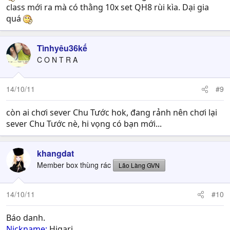
class mới ra mà có thằng 10x set QH8 rùi kìa. Dại gia
quá
Tìnhyêu36kế
C O N T R A
14/10/11
#9
còn ai chơi sever Chu Tước hok, đang rảnh nên chơi lại
sever Chu Tước nè, hi vọng có bạn mới...
khangdat
Member box thùng rác
Lão Làng GVN
14/10/11
#10
Báo danh.
Nickname:
Higari.