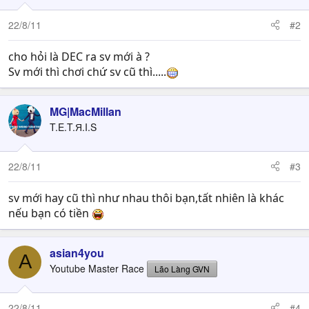
22/8/11
#2
cho hỏi là DEC ra sv mới à ?
Sv mới thì chơi chứ sv cũ thì.....
MG|MacMillan
T.E.T.Я.I.S
22/8/11
#3
sv mới hay cũ thì như nhau thôi bạn,tất nhiên là khác
nếu bạn có tiền
asian4you
A
Youtube Master Race
Lão Làng GVN
22/8/11
#4