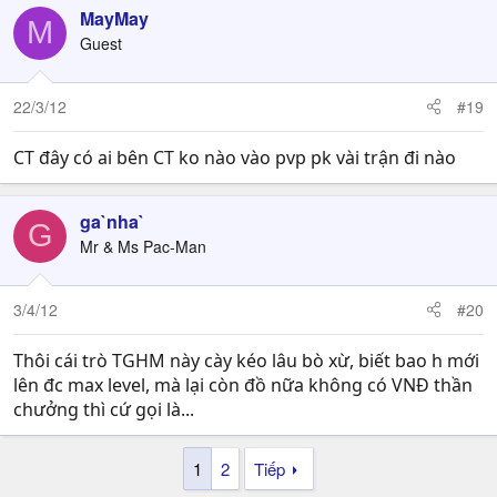
MayMay
M
Guest
22/3/12
#19
CT đây có ai bên CT ko nào vào pvp pk vài trận đi nào
ga`nha`
G
Mr & Ms Pac-Man
3/4/12
#20
Thôi cái trò TGHM này cày kéo lâu bò xừ, biết bao h mới
lên đc max level, mà lại còn đồ nữa không có VNĐ thần
chưởng thì cứ gọi là...
1
2
Tiếp