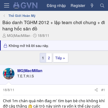
Đăng nhập
Register
Thế Giới Hoàn Mỹ
Báo danh TGHM 2012 + lập team chơi chung + đi
hang hốc săn đồ
T
N
MG|MacMillan
18/8/11
h
g
r
à
Không mở trả lời sau này.
e
y
a
g
1
2
Tiếp
d
ử
s
i
MG|MacMillan
t
a
T.E.T.Я.I.S
r
t
18/8/11
#1
e
r
Chơi 1m chán quá nên đag m' tìm bạn bè cho không khí
đỡ căg thẳng
cái trò này sinh ra vốn k thể cày cuốc