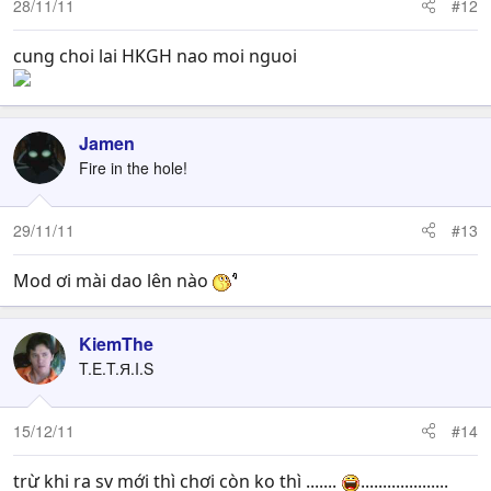
28/11/11
#12
cung choi lai HKGH nao moi nguoi
Jamen
Fire in the hole!
29/11/11
#13
Mod ơi mài dao lên nào
KiemThe
T.E.T.Я.I.S
15/12/11
#14
trừ khi ra sv mới thì chơi còn ko thì .......
....................