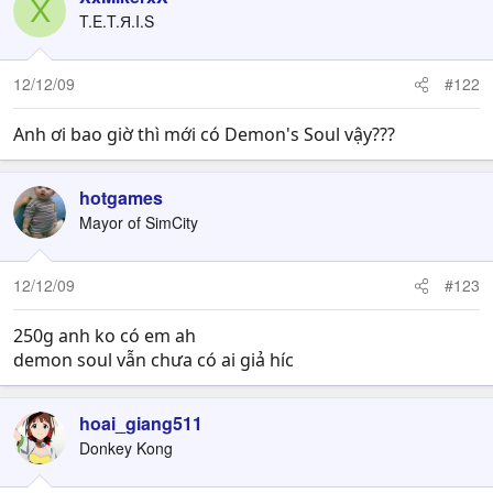
X
T.E.T.Я.I.S
12/12/09
#122
Anh ơi bao giờ thì mới có Demon's Soul vậy???
hotgames
Mayor of SimCity
12/12/09
#123
250g anh ko có em ah
demon soul vẫn chưa có ai giả híc
hoai_giang511
Donkey Kong