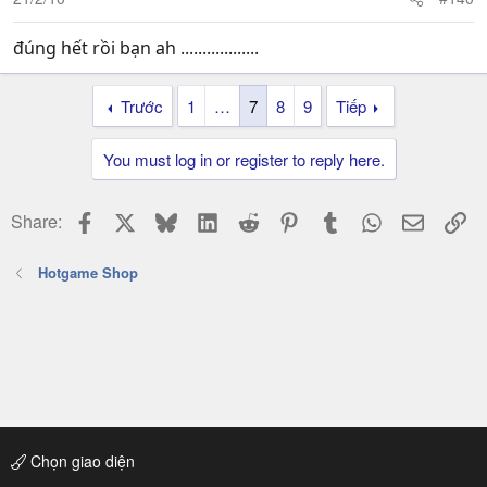
đúng hết rồi bạn ah ..................
Trước
1
…
7
8
9
Tiếp
You must log in or register to reply here.
Facebook
X
Bluesky
LinkedIn
Reddit
Pinterest
Tumblr
WhatsApp
Email
Li
Share:
Hotgame Shop
Chọn giao diện