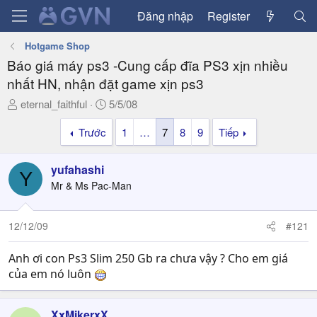
Đăng nhập
Register
Hotgame Shop
Báo giá máy ps3 -Cung cấp đĩa PS3 xịn nhiều
nhất HN, nhận đặt game xịn ps3
T
N
eternal_faithful
5/5/08
h
g
Trước
1
…
7
8
9
Tiếp
r
à
e
y
a
g
yufahashi
Y
d
ử
Mr & Ms Pac-Man
s
i
t
a
12/12/09
#121
r
t
Anh ơi con Ps3 Slim 250 Gb ra chưa vậy ? Cho em giá
e
của em nó luôn
r
XxMikerxX