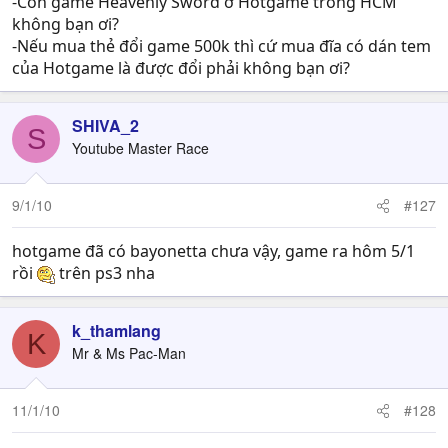
-Còn game Heavenly Sword ở Hotgame trong HCM
không bạn ơi?
-Nếu mua thẻ đổi game 500k thì cứ mua đĩa có dán tem
của Hotgame là được đổi phải không bạn ơi?
SHIVA_2
S
Youtube Master Race
9/1/10
#127
hotgame đã có bayonetta chưa vậy, game ra hôm 5/1
rồi
trên ps3 nha
k_thamlang
K
Mr & Ms Pac-Man
11/1/10
#128