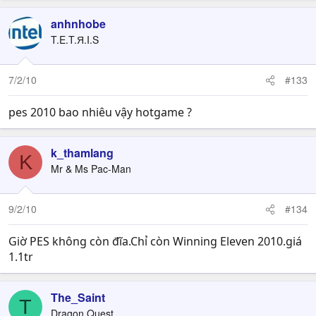
anhnhobe
T.E.T.Я.I.S
7/2/10
#133
pes 2010 bao nhiêu vậy hotgame ?
k_thamlang
K
Mr & Ms Pac-Man
9/2/10
#134
Giờ PES không còn đĩa.Chỉ còn Winning Eleven 2010.giá
1.1tr
The_Saint
T
Dragon Quest