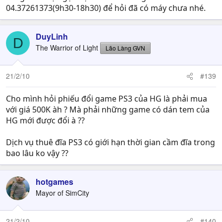
04.37261373(9h30-18h30) để hỏi đã có máy chưa nhé.
DuyLinh
D
The Warrior of Light
Lão Làng GVN
21/2/10
#139
Cho mình hỏi phiếu đổi game PS3 của HG là phải mua
với giá 500K àh ? Mà phải những game có dán tem của
HG mới được đổi à ??
Dịch vụ thuê đĩa PS3 có giới hạn thời gian cầm đĩa trong
bao lâu ko vậy ??
hotgames
Mayor of SimCity
21/2/10
#140