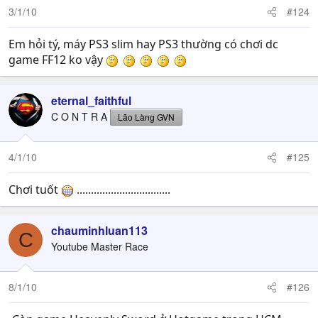
3/1/10
#124
Em hỏi tý, máy PS3 slim hay PS3 thường có chơi dc
game FF12 ko vậy
eternal_faithful
C O N T R A
Lão Làng GVN
4/1/10
#125
Chơi tuốt
.................................
chauminhluan113
C
Youtube Master Race
8/1/10
#126