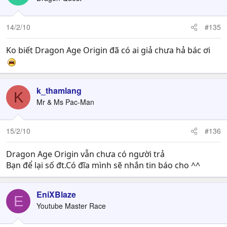
14/2/10
#135
Ko biết Dragon Age Origin đã có ai giả chưa hả bác ơi
k_thamlang
K
Mr & Ms Pac-Man
15/2/10
#136
Dragon Age Origin vẫn chưa có người trả
Bạn để lại số đt.Có đĩa mình sẽ nhắn tin báo cho ^^
EniXBlaze
E
Youtube Master Race