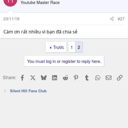
Youtube Master Race
23/11/18
#27
Cám ơn rất nhiều vì bạn đã chia sẻ
Trước
1
2
You must log in or register to reply here.
Facebook
X
Bluesky
LinkedIn
Reddit
Pinterest
Tumblr
WhatsApp
Email
Li
Share:
Silent Hill Fans Club