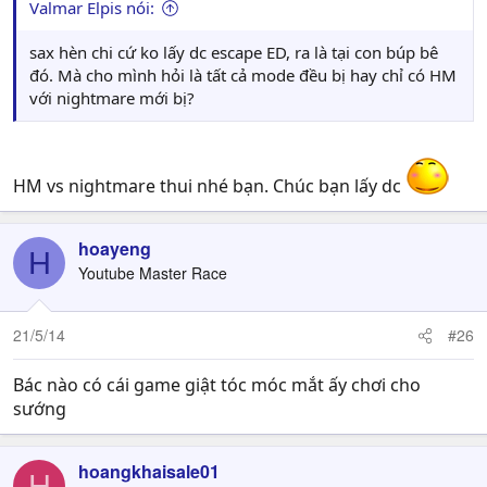
Valmar Elpis nói:
sax hèn chi cứ ko lấy dc escape ED, ra là tại con búp bê
đó. Mà cho mình hỏi là tất cả mode đều bị hay chỉ có HM
với nightmare mới bị?
HM vs nightmare thui nhé bạn. Chúc bạn lấy dc
hoayeng
H
Youtube Master Race
21/5/14
#26
Bác nào có cái game giật tóc móc mắt ấy chơi cho
sướng
hoangkhaisale01
H