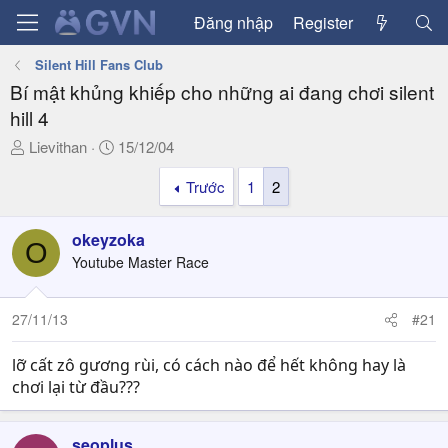
Đăng nhập
Register
Silent Hill Fans Club
Bí mật khủng khiếp cho những ai đang chơi silent
hill 4
T
N
Lievithan
15/12/04
h
g
Trước
1
2
r
à
e
y
a
g
okeyzoka
O
d
ử
Youtube Master Race
s
i
t
a
27/11/13
#21
r
t
lỡ cất zô gương rùi, có cách nào để hết không hay là
e
chơi lại từ đầu???
r
seoplus