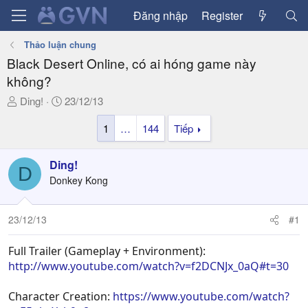
Đăng nhập
Register
Thảo luận chung
Black Desert Online, có ai hóng game này
không?
T
N
Ding!
23/12/13
h
g
1
…
144
Tiếp
r
à
e
y
a
g
Ding!
D
d
ử
Donkey Kong
s
i
t
a
23/12/13
#1
r
t
Full Trailer (Gameplay + Environment):
e
http://www.youtube.com/watch?v=f2DCNJx_0aQ#t=30
r
Character Creation:
https://www.youtube.com/watch?