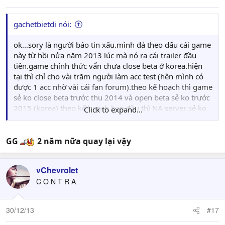
gachetbietdi nói:
ok...sory là người báo tin xấu.mình đả theo dấu cái game
này từ hồi nửa năm 2013 lúc mà nó ra cái trailer đầu
tiên.game chính thức vẩn chưa close beta ở korea.hiện
tại thì chỉ cho vài trăm người làm acc test (hên mình có
được 1 acc nhờ vài cái fan forum).theo kế hoạch thì game
sẻ ko close beta trước thu 2014 và open beta sẻ ko trước
2015 (korea) theo kế hoạch ban đầu thì NA server sẻ ko
Click to expand...
ra mắt trước 2015 nhưng theo tình hình hiện nay chắc
phải chờ đến 2016
GG
2 năm nữa quay lại vậy
vChevrolet
C O N T R A
30/12/13
#17