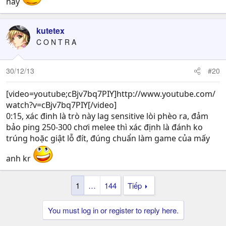
này
kutetex
C O N T R A
30/12/13
#20
[video=youtube;cBjv7bq7PIY]http://www.youtube.com/
watch?v=cBjv7bq7PIY[/video]
0:15, xác đinh là trò này lag sensitive lòi phèo ra, đảm
bảo ping 250-300 chơi melee thì xác định là đánh ko
trúng hoặc giật lỗ đít, đúng chuẩn làm game của mấy
anh kr
1
…
144
Tiếp
You must log in or register to reply here.