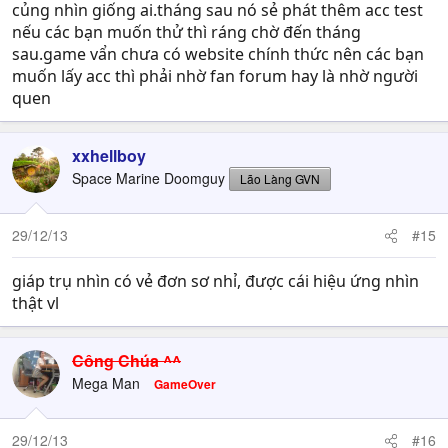
củng nhìn giống ai.tháng sau nó sẻ phát thêm acc test
nếu các bạn muốn thử thì ráng chờ đến tháng
sau.game vẩn chưa có website chính thức nên các bạn
muốn lấy acc thì phải nhờ fan forum hay là nhờ người
quen
xxhellboy
Space Marine Doomguy
Lão Làng GVN
29/12/13
#15
giáp trụ nhìn có vẻ đơn sơ nhỉ, được cái hiệu ứng nhìn
thật vl
Công Chúa ^^
Mega Man
GameOver
29/12/13
#16