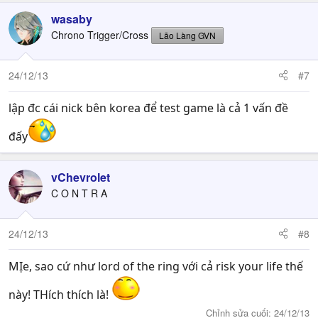
wasaby
Chrono Trigger/Cross
Lão Làng GVN
24/12/13
#7
lập đc cái nick bên korea để test game là cả 1 vấn đề
đấy
vChevrolet
C O N T R A
24/12/13
#8
MỊe, sao cứ như lord of the ring với cả risk your life thế
này! THích thích là!
Chỉnh sửa cuối:
24/12/13