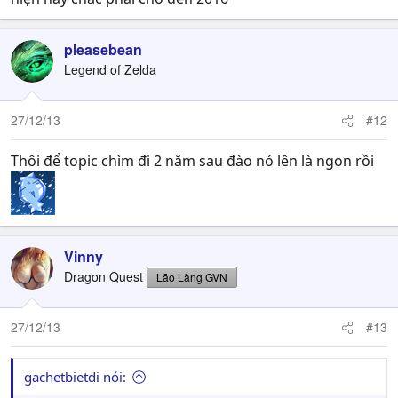
pleasebean
Legend of Zelda
27/12/13
#12
Thôi để topic chìm đi 2 năm sau đào nó lên là ngon rồi
Vinny
Dragon Quest
Lão Làng GVN
27/12/13
#13
gachetbietdi nói: