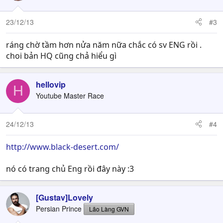
23/12/13
#3
ráng chờ tầm hơn nửa năm nữa chắc có sv ENG rồi .
choi bản HQ cũng chả hiểu gì
hellovip
H
Youtube Master Race
24/12/13
#4
http://www.black-desert.com/
nó có trang chủ Eng rồi đây này :3
[Gustav]Lovely
Persian Prince
Lão Làng GVN