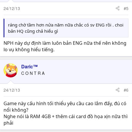
24/12/13
#5
ráng chờ tầm hơn nửa năm nữa chắc có sv ENG rồi . choi
bản HQ cũng chả hiểu gì
NPH này dự định làm luôn bản ENG nữa thế nên không
lo vụ không hiểu tiếng.
Daric™
C O N T R A
24/12/13
#6
Game này cấu hình tối thiểu yêu cầu cao lắm đấy, đú có
nổi không?
Nghe nói là RAM 4GB + thêm cái card đồ họa xịn nữa thì
phải