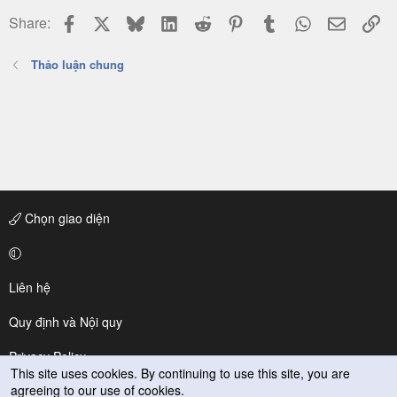
Facebook
X
Bluesky
LinkedIn
Reddit
Pinterest
Tumblr
WhatsApp
Email
Li
Share:
Thảo luận chung
Chọn giao diện
Liên hệ
Quy định và Nội quy
Privacy Policy
This site uses cookies. By continuing to use this site, you are
agreeing to our use of cookies.
Trợ giúp