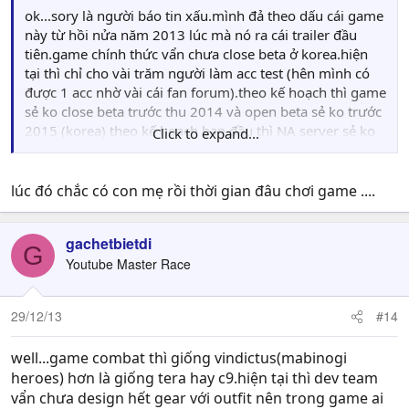
ok...sory là người báo tin xấu.mình đả theo dấu cái game
này từ hồi nửa năm 2013 lúc mà nó ra cái trailer đầu
tiên.game chính thức vẩn chưa close beta ở korea.hiện
tại thì chỉ cho vài trăm người làm acc test (hên mình có
được 1 acc nhờ vài cái fan forum).theo kế hoạch thì game
sẻ ko close beta trước thu 2014 và open beta sẻ ko trước
2015 (korea) theo kế hoạch ban đầu thì NA server sẻ ko
Click to expand...
ra mắt trước 2015 nhưng theo tình hình hiện nay chắc
phải chờ đến 2016
lúc đó chắc có con mẹ rồi thời gian đâu chơi game ....
gachetbietdi
G
Youtube Master Race
29/12/13
#14
well...game combat thì giống vindictus(mabinogi
heroes) hơn là giống tera hay c9.hiện tại thì dev team
vẩn chưa design hết gear với outfit nên trong game ai