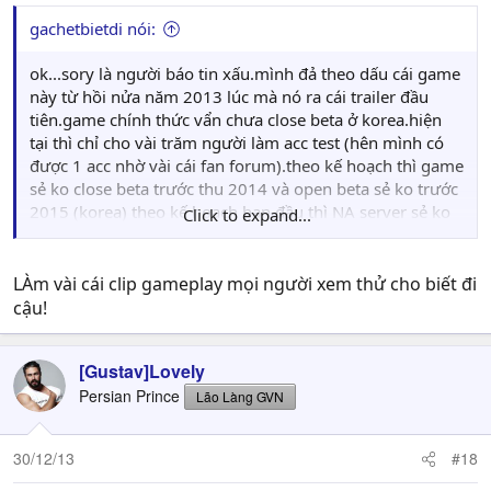
gachetbietdi nói:
ok...sory là người báo tin xấu.mình đả theo dấu cái game
này từ hồi nửa năm 2013 lúc mà nó ra cái trailer đầu
tiên.game chính thức vẩn chưa close beta ở korea.hiện
tại thì chỉ cho vài trăm người làm acc test (hên mình có
được 1 acc nhờ vài cái fan forum).theo kế hoạch thì game
sẻ ko close beta trước thu 2014 và open beta sẻ ko trước
2015 (korea) theo kế hoạch ban đầu thì NA server sẻ ko
Click to expand...
ra mắt trước 2015 nhưng theo tình hình hiện nay chắc
phải chờ đến 2016
LÀm vài cái clip gameplay mọi người xem thử cho biết đi
cậu!
[Gustav]Lovely
Persian Prince
Lão Làng GVN
30/12/13
#18