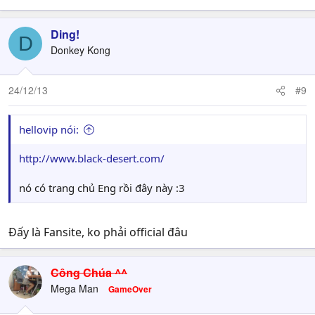
Ding!
D
Donkey Kong
24/12/13
#9
hellovip nói:
http://www.black-desert.com/
nó có trang chủ Eng rồi đây này :3
Đấy là Fansite, ko phải official đâu
Công Chúa ^^
Mega Man
GameOver