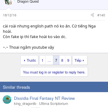
Dragon Quest
18/12/16
#140
cài roài nhưng english path nó ko ăn. Cứ tiếng Nga
hoài.
Còn fake ip thì fake hoài ko vào dc.
~.~ Thoai ngắm youtube vậy
Trước
1
…
7
8
9
Tiếp
You must log in or register to reply here.
Similar threads
Dissidia Final Fantasy NT Review
king_dragontb
Ultima Scriptorium