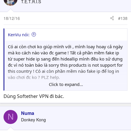
T.E.T.Я.I.S
18/12/16
#138
KenVu nói:
Có ai còn chơi ko giúp mình với , mình loay hoay cả ngày
mà ko cách nào vào đc game ! Tất cả phần mềm fake ip
từ super hide ip sang đến hideallip mình đều ko sử dựng
đc vì nó toàn báo là sorry this products is not support for
this country ! Có ai còn phần mềm nào fake ip để log in
vào chơi đc ko ? PLZ help.
Click to expand...
ps : File patch tiếng anh mình ko apply đc vì đường dẫn
lúc đầu của mình là sai , có cách nào để chạy lại đường
Dùng Softether VPN đi bác.
dẫn được ko ? Hay nếu trót chạy sai đường dẫn là vĩnh
viễn ko thay đổi đc ?
Numa
N
Donkey Kong