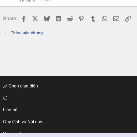
Facebook
X
Bluesky
LinkedIn
Reddit
Pinterest
Tumblr
WhatsApp
Email
Li
Share:
Thảo luận chung
Chọn giao diện
Liên hệ
Quy định và Nội quy
Privacy Policy