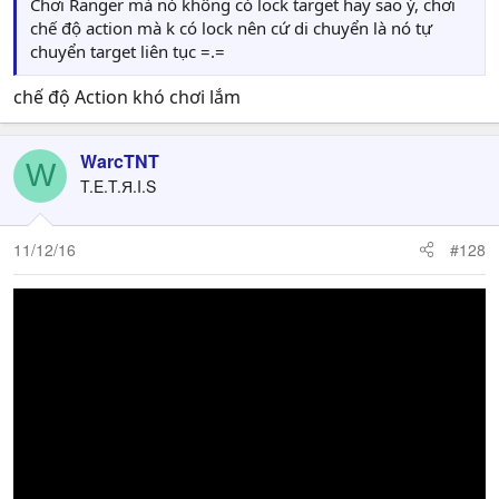
Chơi Ranger mà nó không có lock target hay sao ý, chơi
chế độ action mà k có lock nên cứ di chuyển là nó tự
chuyển target liên tục =.=
chế độ Action khó chơi lắm
WarcTNT
W
T.E.T.Я.I.S
11/12/16
#128