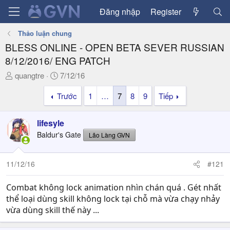
Đăng nhập
Register
Thảo luận chung
BLESS ONLINE - OPEN BETA SEVER RUSSIAN
8/12/2016/ ENG PATCH
T
N
quangtre
7/12/16
h
g
Trước
1
…
7
8
9
Tiếp
r
à
e
y
a
g
lifesyle
d
ử
Baldur's Gate
Lão Làng GVN
s
i
t
a
11/12/16
#121
r
t
Combat không lock animation nhìn chán quá . Gét nhất
e
thể loại dùng skill không lock tại chỗ mà vừa chạy nhảy
r
vừa dùng skill thế này ...