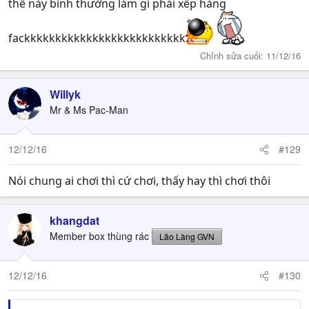
thế này bình thường làm gì phải xếp hàng
fackkkkkkkkkkkkkkkkkkkkkkkkkk
Chỉnh sửa cuối:
11/12/16
Willyk
Mr & Ms Pac-Man
12/12/16
#129
Nói chung ai chơi thì cứ chơi, thấy hay thì chơi thôi
khangdat
Member box thùng rác
Lão Làng GVN
12/12/16
#130