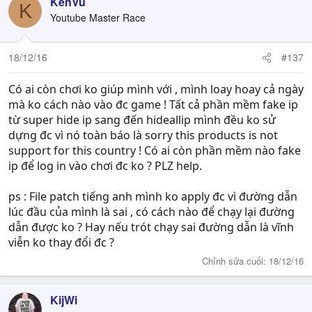
KenVu
K
Youtube Master Race
18/12/16
#137
Có ai còn chơi ko giúp mình với , mình loay hoay cả ngày
mà ko cách nào vào đc game ! Tất cả phần mềm fake ip
từ super hide ip sang đến hideallip mình đều ko sử
dựng đc vì nó toàn báo là sorry this products is not
support for this country ! Có ai còn phần mềm nào fake
ip để log in vào chơi đc ko ? PLZ help.
ps : File patch tiếng anh mình ko apply đc vì đường dẫn
lúc đầu của mình là sai , có cách nào để chạy lại đường
dẫn được ko ? Hay nếu trót chạy sai đường dẫn là vĩnh
viễn ko thay đổi đc ?
Chỉnh sửa cuối:
18/12/16
KijWi