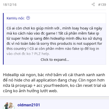
18/12/16
#139
KenVu nói:
Có ai còn chơi ko giúp mình với , mình loay hoay cả ngày
mà ko cách nào vào đc game ! Tất cả phần mềm fake ip
từ super hide ip sang đến hideallip mình đều ko sử dựng
đc vì nó toàn báo là sorry this products is not support for
this country ! Có ai còn phần mềm nào fake ip để log in
vào chơi đc ko ? PLZ help.
Click to expand...
ps : File patch tiếng anh mình ko apply đc vì đường dẫn
lúc đầu của mình là sai , có cách nào để chạy lại đường
dẫn được ko ? Hay nếu trót chạy sai đường dẫn là vĩnh
Hideallip xài ngon, bác nhớ bấm vô cái thanh xanh xanh
viễn ko thay đổi đc ?
để nó hide cho all application đang chạy. Còn ngon hơn
nữa là proxycap + acc yourfreedom, ko cần reset trial và
cũng ko ảnh hưởng lướt web.
oldman2101