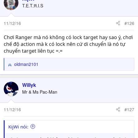
T.E.T.Я.I.S
11/12/16
#126
Chơi Ranger mà nó không có lock target hay sao ý, chơi
chế độ action mà k có lock nên cứ di chuyển là nó tự
chuyển target liên tục =.=
oldman2101
R
e
a
c
Willyk
t
Mr & Ms Pac-Man
i
o
n
11/12/16
#127
s
:
KijWi nói: