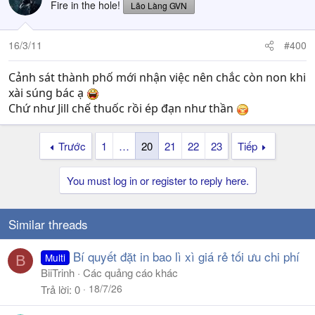
Fire in the hole!
Lão Làng GVN
16/3/11
#400
Cảnh sát thành phố mới nhận việc nên chắc còn non khi
xài súng bác ạ
Chứ như Jill chế thuốc rồi ép đạn như thần
Trước
1
…
20
21
22
23
Tiếp
You must log in or register to reply here.
Similar threads
Bí quyết đặt in bao lì xì giá rẻ tối ưu chi phí
Multi
B
BiiTrinh
Các quảng cáo khác
18/7/26
Trả lời
0