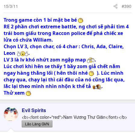
15/3/11
#390
Trong game còn 1 bí mật be bé
RE 2 phần chơi extreme battle, ng chơi sẽ phải tìm 4
trái bom giấu trong Raccon police để phá chiếc xe
lửa có chứa William.
Chọn LV 3, chọn char, có 4 char : Chris, Ada, Claire,
Leon
.
LV 3 là lv khó nhứt zom ngập map
.
Lúc chơi khi hên se thấy 1 bầy zom giả chết nằm
ngay hàng thẳng lối ( hên thôi nhé
). Lúc mình
chạy qua, chạy lại thì cái đầu của nó cũng lắc qua,
lắc lại theo mình nhìn nhộn k thể tả
.
Thử xem
Evil Spirits
<b><font color="red">Nam Vương Thư Giãn</font></b>
Lão Làng GVN