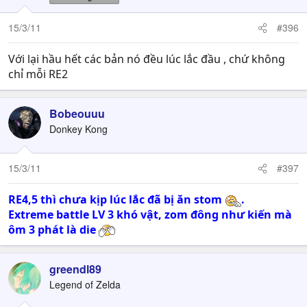
15/3/11
#396
Với lại hầu hết các bản nó đều lúc lắc đầu , chứ không
chỉ mỗi RE2
Bobeouuu
Donkey Kong
15/3/11
#397
RE4,5 thì chưa kịp lúc lắc đã bị ăn stom
.
Extreme battle LV 3 khó vật, zom đông như kiến mà
ôm 3 phát là die
greendl89
Legend of Zelda