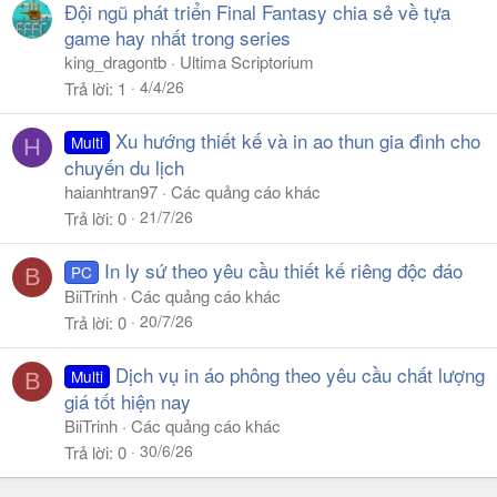
Đội ngũ phát triển Final Fantasy chia sẻ về tựa
game hay nhất trong series
king_dragontb
Ultima Scriptorium
4/4/26
Trả lời
1
Xu hướng thiết kế và in ao thun gia đình cho
Multi
H
chuyến du lịch
haianhtran97
Các quảng cáo khác
21/7/26
Trả lời
0
In ly sứ theo yêu cầu thiết kế riêng độc đáo
PC
B
BiiTrinh
Các quảng cáo khác
20/7/26
Trả lời
0
Dịch vụ in áo phông theo yêu cầu chất lượng
Multi
B
giá tốt hiện nay
BiiTrinh
Các quảng cáo khác
30/6/26
Trả lời
0