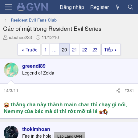
Đăng nhập
Register
Resident Evil Fans Club
Các bí mật trong Resident Evil Series
T
N
iubxheo233
11/12/10
h
g
Trước
1
…
20
21
22
23
Tiếp
r
à
e
y
a
g
greendl89
d
ử
Legend of Zelda
s
i
t
a
14/3/11
#381
r
t
thằng cha này thành main char thì chạy gì nổi,
e
Nemmy của bác mà dí thì rớt mỡ tá lả
r
thokimhoan
Fire in the hole!
Lão Làng GVN