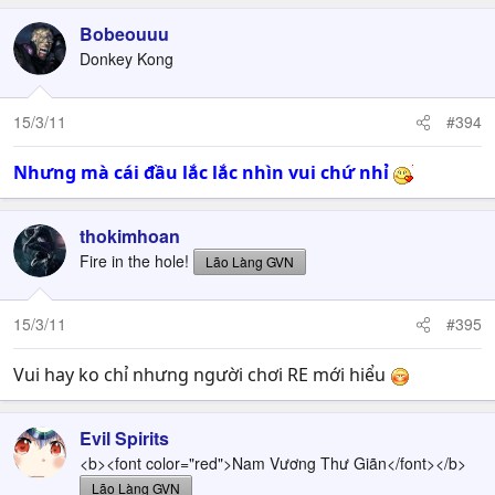
Bobeouuu
Donkey Kong
15/3/11
#394
Nhưng mà cái đầu lắc lắc nhìn vui chứ nhỉ
thokimhoan
Fire in the hole!
Lão Làng GVN
15/3/11
#395
Vui hay ko chỉ nhưng người chơi RE mới hiểu
Evil Spirits
<b><font color="red">Nam Vương Thư Giãn</font></b>
Lão Làng GVN