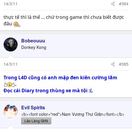
14/3/11
#384
thực tế thì là thế ... chứ trong game thì chưa biết được
đâu
Bobeouuu
Donkey Kong
14/3/11
#385
Trong L4D cũng có anh mập đen kiên cường lắm
.
Đọc cái Diary trong thùng xe mà tội :(.
Evil Spirits
<b><font color="red">Nam Vương Thư Giãn</font></b>
Lão Làng GVN