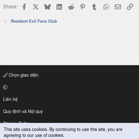
Facebook
X
Bluesky
LinkedIn
Reddit
Pinterest
Tumblr
WhatsApp
Email
Li
Share:
Resident Evil Fans Club
Chọn giao diện
Liên hệ
Quy định và Nội quy
Privacy Policy
This site uses cookies. By continuing to use this site, you are
agreeing to our use of cookies.
Trợ giúp