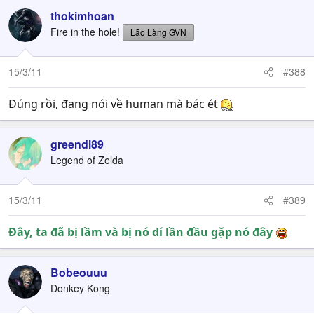
thokimhoan
Fire in the hole!
Lão Làng GVN
15/3/11
#388
Đúng rồi, đang nói về human mà bác ét
greendl89
Legend of Zelda
15/3/11
#389
Đây, ta đã bị lầm và bị nó dí lần đầu gặp nó đây
Bobeouuu
Donkey Kong