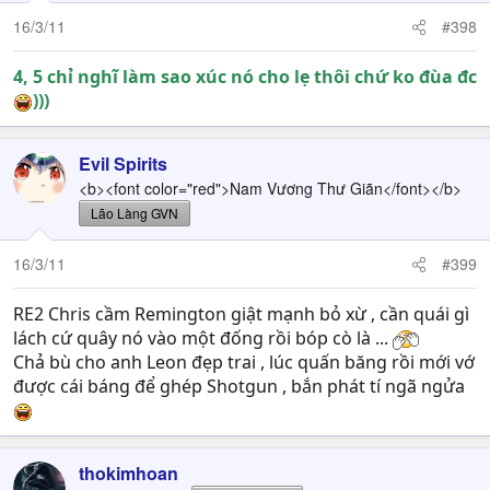
16/3/11
#398
4, 5 chỉ nghĩ làm sao xúc nó cho lẹ thôi chứ ko đùa đc
)))
Evil Spirits
<b><font color="red">Nam Vương Thư Giãn</font></b>
Lão Làng GVN
16/3/11
#399
RE2 Chris cầm Remington giật mạnh bỏ xừ , cần quái gì
lách cứ quây nó vào một đống rồi bóp cò là ...
Chả bù cho anh Leon đẹp trai , lúc quấn băng rồi mới vớ
được cái báng để ghép Shotgun , bắn phát tí ngã ngửa
thokimhoan