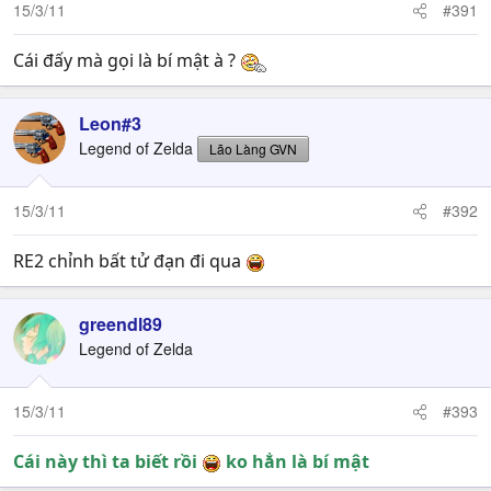
15/3/11
#391
Cái đấy mà gọi là bí mật à ?
Leon#3
Legend of Zelda
Lão Làng GVN
15/3/11
#392
RE2 chỉnh bất tử đạn đi qua
greendl89
Legend of Zelda
15/3/11
#393
Cái này thì ta biết rồi
ko hẳn là bí mật