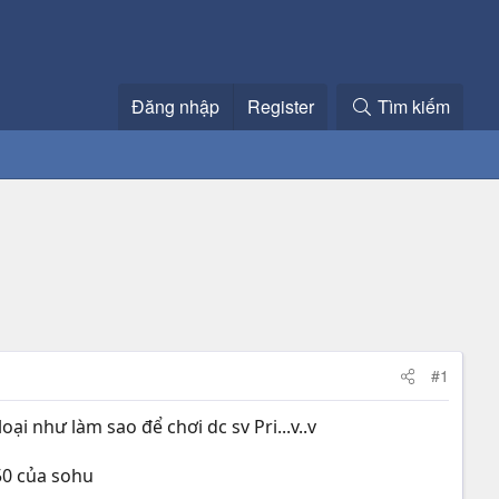
Đăng nhập
Register
Tìm kiếm
#1
oại như làm sao để chơi dc sv Pri...v..v
.50 của sohu