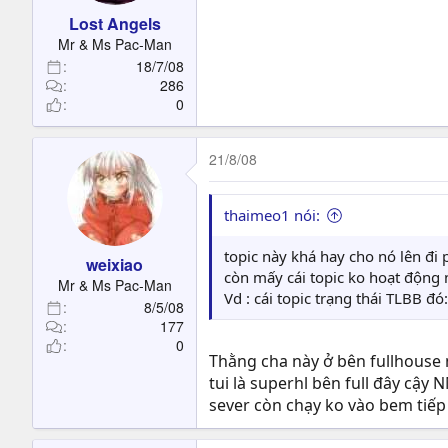
Lost Angels
Mr & Ms Pac-Man
18/7/08
286
0
21/8/08
thaimeo1 nói:
topic này khá hay cho nó lên đi 
weixiao
còn mấy cái topic ko hoạt động 
Mr & Ms Pac-Man
Vd : cái topic trạng thái TLBB đó
8/5/08
177
0
Thằng cha này ở bên fullhouse 
tui là superhl bên full đây cậy 
sever còn chạy ko vào bem tiếp