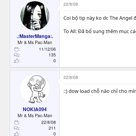
22/8/08
Coi bộ tip này ko dc The Angel 
To All: Đã bổ sung thêm mục các 
.:MasterManga:.
Mr & Ms Pac-Man
11/12/06
135
0
22/8/08
::) dow load chỗ nào chỉ cho mì
NOKIA094
Mr & Ms Pac-Man
22/8/08
211
0