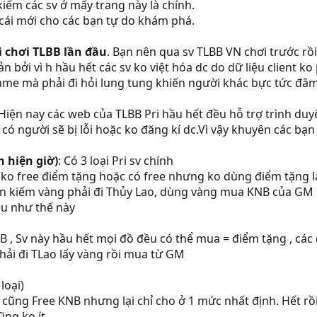
iếm các sv ở mấy trang này là chính.
 cái mới cho các bạn tự do khám phá.
i chơi TLBB lần đầu
. Bạn nên qua sv TLBB VN chơi trước rồi
 bởi vì h hầu hết các sv ko việt hóa dc do dữ liệu client 
 game mà phải đi hỏi lung tung khiến người khác bực tức đâm
Hiện nay các web của TLBB Pri hầu hết đều hỗ trợ trình duyệ
 có người sẽ bị lỗi hoặc ko đăng kí dc.Vì vậy khuyên các bạn
n hiện giờ)
: Có 3 loại Pri sv chính
, ko free điểm tặng hoặc có free nhưng ko dùng điểm tặng l
n kiếm vàng phải đi Thủy Lao, dùng vàng mua KNB của GM b
ều như thế này
NB , Sv này hầu hết mọi đồ đều có thể mua = điểm tặng , cá
 phải đi TLao lấy vàng rồi mua từ GM
loại)
sv cũng Free KNB nhưng lại chỉ cho ở 1 mức nhất định. Hết rồ
ng ko ít.