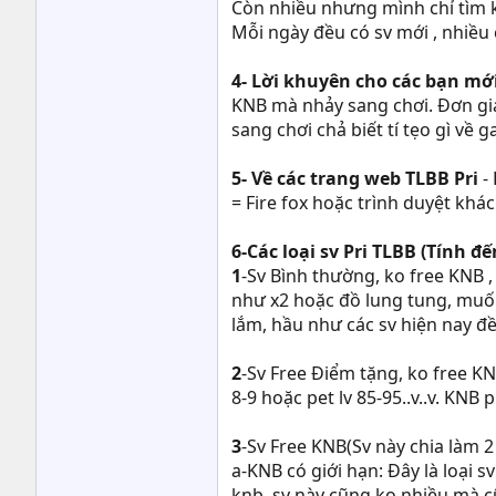
Còn nhiều nhưng mình chỉ tìm k
Mỗi ngày đều có sv mới , nhiều
4- Lời khuyên cho các bạn mớ
KNB mà nhảy sang chơi. Đơn giản
sang chơi chả biết tí tẹo gì về
5- Về các trang web TLBB Pri
- 
= Fire fox hoặc trình duyệt khác
6-Các loại sv Pri TLBB (Tính đế
1
-Sv Bình thường, ko free KNB 
như x2 hoặc đồ lung tung, muố
lắm, hầu như các sv hiện nay đ
2
-Sv Free Điểm tặng, ko free K
8-9 hoặc pet lv 85-95..v..v. KNB
3
-Sv Free KNB(Sv này chia làm 2 
a-KNB có giới hạn: Đây là loại 
knb, sv này cũng ko nhiều mà cũ