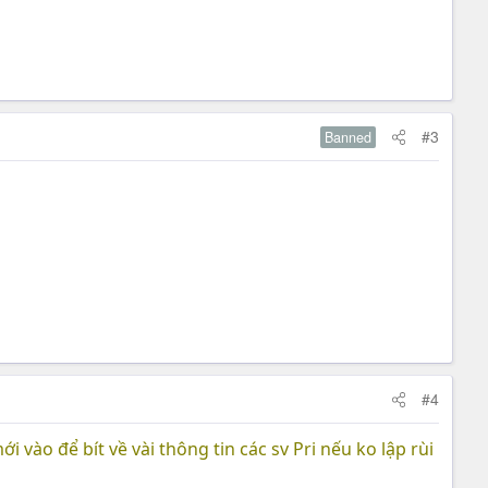
#3
Banned
#4
ới vào để bít về vài thông tin các sv Pri nếu ko lập rùi