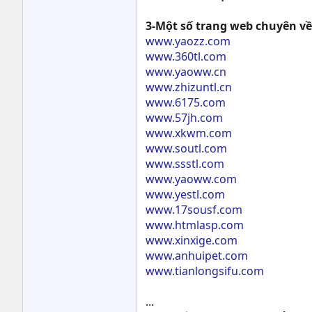
3-Một số trang web chuyên về
www.yaozz.com
www.360tl.com
www.yaoww.cn
www.zhizuntl.cn
www.6175.com
www.57jh.com
www.xkwm.com
www.soutl.com
www.ssstl.com
www.yaoww.com
www.yestl.com
www.17sousf.com
www.htmlasp.com
www.xinxige.com
www.anhuipet.com
www.tianlongsifu.com
...