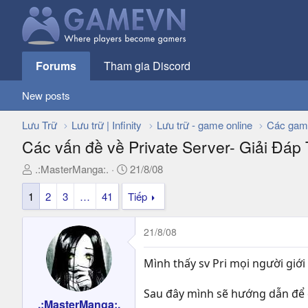
Forums
Tham gia Discord
New posts
Lưu Trữ
Lưu trữ | Infinity
Lưu trữ - game online
Các gam
Các vấn đề về Private Server- Giải Đáp
T
N
.:MasterManga:.
21/8/08
h
g
1
2
3
…
41
Tiếp
r
à
e
y
a
g
21/8/08
d
ử
s
i
Mình thấy sv Pri mọi người giới t
t
a
Sau đây mình sẽ hướng dẫn để có
r
.:MasterManga:.