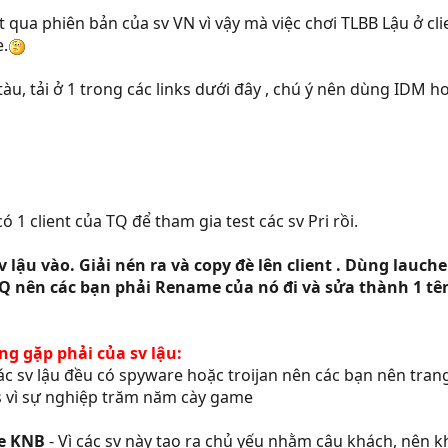
t qua phiên bản của sv VN vì vậy mà việc chơi TLBB Lậu ở cli
e.
 tàu, tải ở 1 trong các links dưới đây , chú ý nên dùng IDM
có 1 client của TQ để tham gia test các sv Pri rồi.
sv lậu vào. Giải nén ra và copy đè lên client . Dùng lauc
TQ nên các bạn phải Rename của nó đi và sửa thành 1 tên 
ng gặp phải của sv lậu:
ác sv lậu đều có spyware hoặc troijan nên các bạn nên trang
s vì sự nghiệp trăm năm cày game
ee KNB
- Vì các sv này tạo ra chủ yếu nhằm câu khách, nên k