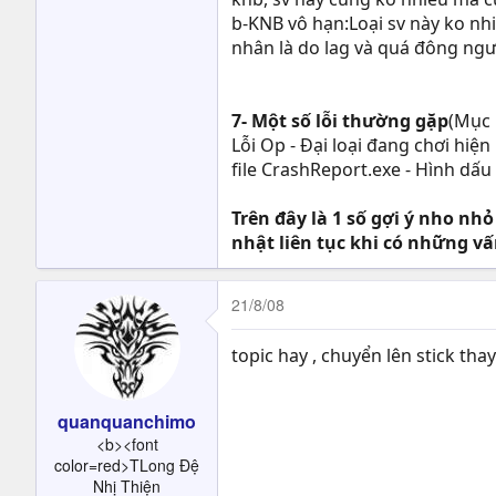
b-KNB vô hạn:Loại sv này ko nhi
nhân là do lag và quá đông ngư
7- Một số lỗi thường gặp
(Mục 
Lỗi Op - Đại loại đang chơi hiệ
file CrashReport.exe - Hình dấu
Trên đây là 1 số gợi ý nho nhỏ
nhật liên tục khi có những vấ
21/8/08
topic hay , chuyển lên stick tha
quanquanchimo
<b><font
color=red>TLong Đệ
Nhị Thiện