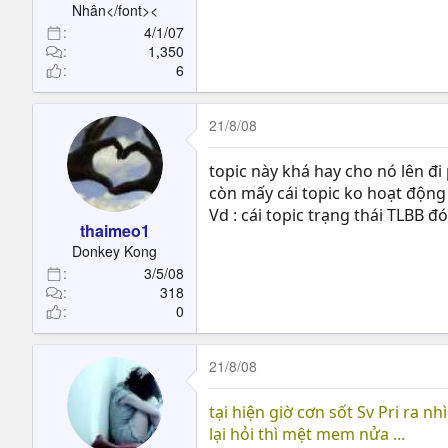
Nhân</font><
4/1/07
1,350
6
21/8/08
topic này khá hay cho nó lên đi
còn mấy cái topic ko hoạt động
Vd : cái topic trạng thái TLBB đ
thaimeo1
Donkey Kong
3/5/08
318
0
21/8/08
tại hiện giờ cơn sốt Sv Pri ra nh
lại hỏi thì mệt mem nửa ...