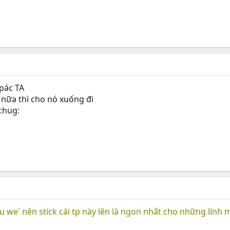
 pác TA
 nữa thì cho nó xuống đi
ó:hug:
ìu we' nên stick cái tp này lên là ngon nhất cho những lính m