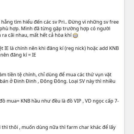
 hẵng tìm hiểu đến các sv Pri.. Đừng vì những sv free
ko phù hợp. Mình đã từng gặp trường hợp có người
 ra cãi nhau, mất hết cả hòa khí
t IE là chính nên khi đăng kí (reg nick) hoặc add KNB
 nên đăng kí = IE
àm tiền tệ chính, chỉ dùng để mua các thứ vụn vặt
án ở Đinh Đinh , Đông Đông. Loại SV này thì nhiều
c đồ mua= KNB hầu như đều là đồ VIP , VD ngọc cấp 7-
i thì thôi , muốn dùng nữa thì farm char khác để lấy