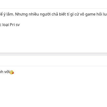
để ý lắm. Nhưng nhiều người chả biết tí gì cứ vô game hỏi l
loại Pri sv
nh với