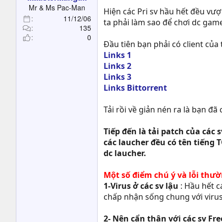
t
Mr & Ms Pac-Man
Hiện các Pri sv hầu hết đều vượ
e
11/12/06
ta phải làm sao để chơi dc gam
r
135
0
Đầu tiên bạn phải có client của
Links 1
Links 2
Links 3
Links Bittorrent
Tải rồi về giản nén ra là bạn đã 
Tiếp đến là tải patch của các 
các laucher đều có tên tiếng 
dc laucher.
Một số điểm chú ý và lỗi thườ
1-Virus ở các sv lậu
: Hầu hết c
chấp nhận sống chung với viru
2- Nên cẩn thận với các sv Fr