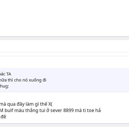
pác TA
nữa thì cho nó xuống đi
:hug:
mà qua đây làm gì thế X(
NM buìf máu thắng tui ở sever 8899 mà ti toe hả
 đê