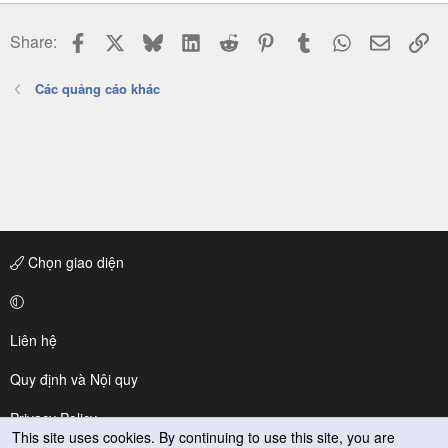
Facebook
X
Bluesky
LinkedIn
Reddit
Pinterest
Tumblr
WhatsApp
Email
Li
Share:
Các quảng cáo khác
Chọn giao diện
Liên hệ
Quy định và Nội quy
Privacy Policy
This site uses cookies. By continuing to use this site, you are