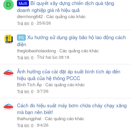
Bí quyết xây dựng chiến dịch quà tặng
Multi
D
doanh nghiệp giá rẻ hiệu quả
diemhong642
Các quảng cáo khác
25/6/26
Trả lời
0
Xu hướng sử dụng giày bảo hộ lao động cách
PS
điện
thegioibaoholaodong
Các quảng cáo khác
Thứ hai lúc 08:18
Trả lời
0
Ảnh hưởng của cài đặt áp suất bình tích áp đến
hiệu quả của hệ thống PCCC
Bình Tích Áp
Các quảng cáo khác
3/7/26
Trả lời
0
Cách đo hiệu suất máy bơm chữa cháy chạy xăng
mà bạn nên biết!
thaihungphat
Các quảng cáo khác
9/4/26
Trả lời
0