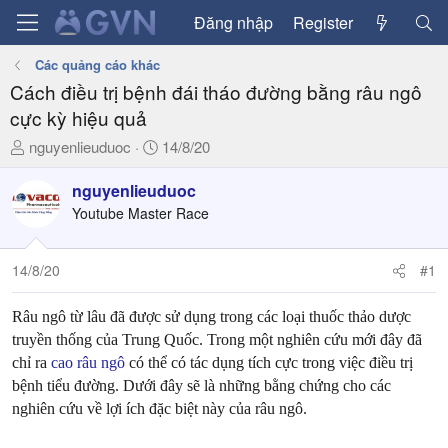
Đăng nhập
Register
Các quảng cáo khác
Cách điều trị bệnh đái tháo đường bằng râu ngô
cực kỳ hiệu quả
T
N
nguyenlieuduoc
14/8/20
h
g
r
à
nguyenlieuduoc
e
y
Youtube Master Race
a
g
d
ử
14/8/20
#1
s
i
t
a
Râu ngô từ lâu đã được sử dụng trong các loại thuốc thảo dược
r
truyền thống của Trung Quốc. Trong một nghiên cứu mới đây đã
t
chỉ ra
cao râu ngô
có thể có tác dụng tích cực trong việc điều trị
e
bệnh tiểu đường. Dưới đây sẽ là những bằng chứng cho các
r
nghiên cứu về lợi ích đặc biệt này của râu ngô.