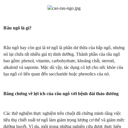
Râu ngô là gì?
Râu ngô hay còn gọi là tơ ngô là phần dư thừa của bắp ngô, nhưng
nó lại chứa rất nhiều giá trị dinh dưỡng. Thành phần của râu ngô
bao gồm: phenol, vitamin, carbohydrate, khoáng chất, steroid,
alkaloid và saponin. Mặc dù vậy, tác dụng có lợi cho sức khỏe của
lụa ngô có liên quan đến saccharide hoặc phenolics của nó.
Bằng chứng về lợi ích của râu ngô với bệnh đái tháo đường
Các thử nghiệm thực nghiệm trên chuột đã chứng minh rằng việc
tiêu thụ chiết xuất tơ ngô làm giảm trọng lượng cơ thể và giảm mức
đường huyết. Ví dụ, một trong những nghiên cứu được thực hiện