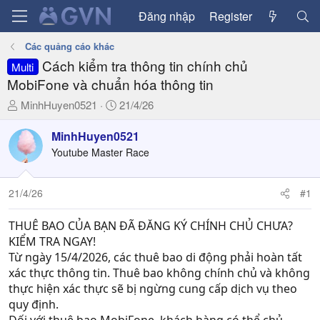
Đăng nhập
Register
Các quảng cáo khác
Cách kiểm tra thông tin chính chủ
Multi
MobiFone và chuẩn hóa thông tin
T
N
MinhHuyen0521
21/4/26
h
g
r
à
MinhHuyen0521
e
y
Youtube Master Race
a
g
d
ử
21/4/26
#1
s
i
t
a
THUÊ BAO CỦA BẠN ĐÃ ĐĂNG KÝ CHÍNH CHỦ CHƯA?
r
KIỂM TRA NGAY!
t
Từ ngày 15/4/2026, các thuê bao di động phải hoàn tất
e
xác thực thông tin. Thuê bao không chính chủ và không
r
thực hiện xác thực sẽ bị ngừng cung cấp dịch vụ theo
quy định.