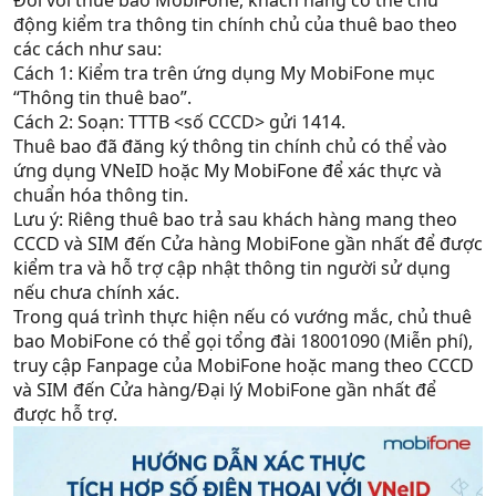
Đối với thuê bao MobiFone, khách hàng có thể chủ
động kiểm tra thông tin chính chủ của thuê bao theo
các cách như sau:
Cách 1: Kiểm tra trên ứng dụng My MobiFone mục
“Thông tin thuê bao”.
Cách 2: Soạn: TTTB <số CCCD> gửi 1414.
Thuê bao đã đăng ký thông tin chính chủ có thể vào
ứng dụng VNeID hoặc My MobiFone để xác thực và
chuẩn hóa thông tin.
Lưu ý: Riêng thuê bao trả sau khách hàng mang theo
CCCD và SIM đến Cửa hàng MobiFone gần nhất để được
kiểm tra và hỗ trợ cập nhật thông tin người sử dụng
nếu chưa chính xác.
Trong quá trình thực hiện nếu có vướng mắc, chủ thuê
bao MobiFone có thể gọi tổng đài 18001090 (Miễn phí),
truy cập Fanpage của MobiFone hoặc mang theo CCCD
và SIM đến Cửa hàng/Đại lý MobiFone gần nhất để
được hỗ trợ.