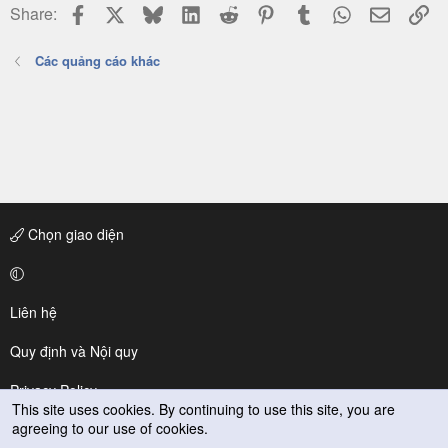
Facebook
X
Bluesky
LinkedIn
Reddit
Pinterest
Tumblr
WhatsApp
Email
Li
Share:
Các quảng cáo khác
Chọn giao diện
Liên hệ
Quy định và Nội quy
Privacy Policy
This site uses cookies. By continuing to use this site, you are
agreeing to our use of cookies.
Trợ giúp