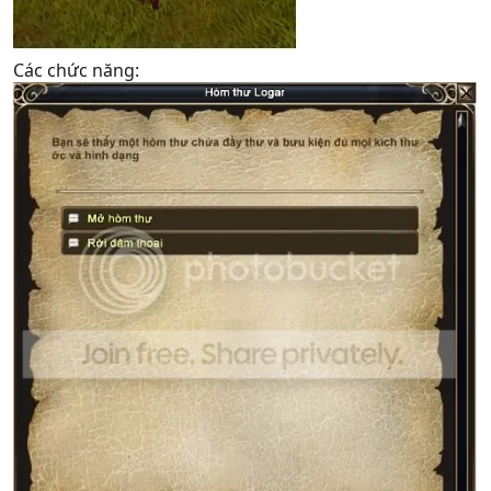
Các chức năng: