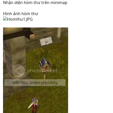
Nhận diện hòm thư trên minimap
Hình ảnh hòm thư