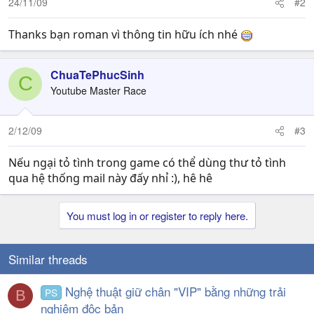
24/11/09
#2
Thanks bạn roman vì thông tin hữu ích nhé
ChuaTePhucSinh
C
Youtube Master Race
2/12/09
#3
Nếu ngại tỏ tình trong game có thể dùng thư tỏ tình
qua hệ thống mail này đấy nhỉ :), hê hê
You must log in or register to reply here.
Similar threads
Nghệ thuật giữ chân "VIP" bằng những trải
PS
B
nghiệm độc bản