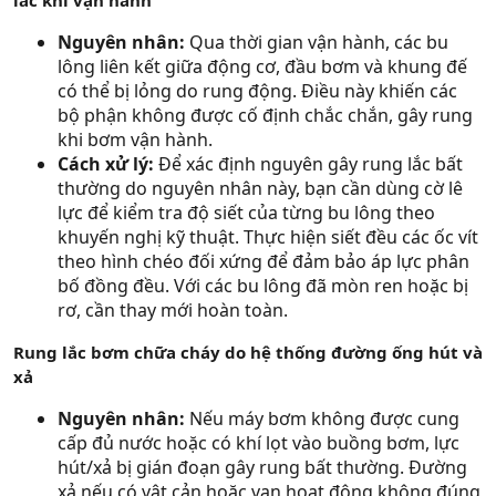
lắc khi vận hành
Nguyên nhân:
Qua thời gian vận hành, các bu
lông liên kết giữa động cơ, đầu bơm và khung đế
có thể bị lỏng do rung động. Điều này khiến các
bộ phận không được cố định chắc chắn, gây rung
khi bơm vận hành.
Cách xử lý:
Để xác định nguyên gây rung lắc bất
thường do nguyên nhân này, bạn cần dùng cờ lê
lực để kiểm tra độ siết của từng bu lông theo
khuyến nghị kỹ thuật. Thực hiện siết đều các ốc vít
theo hình chéo đối xứng để đảm bảo áp lực phân
bố đồng đều. Với các bu lông đã mòn ren hoặc bị
rơ, cần thay mới hoàn toàn.
Rung lắc bơm chữa cháy do hệ thống đường ống hút và
xả
Nguyên nhân:
Nếu máy bơm không được cung
cấp đủ nước hoặc có khí lọt vào buồng bơm, lực
hút/xả bị gián đoạn gây rung bất thường. Đường
xả nếu có vật cản hoặc van hoạt động không đúng