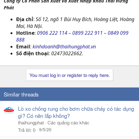
Công ty Cổ Phần Sản Xuất và Xuất Nhập Khẩu Thái Hưng
Phát
Địa chỉ
:
Số 12, ngõ 1 Bùi Huy Bích, Hoàng Liệt, Hoàng
Mai, Hà Nội.
Hotline
:
0906 222 114
–
0899 222 911
–
0849 099
888
Email
:
kinhdoanh@thaihungphat.vn
Số điện thoại
:
02473022662.
You must log in or register to reply here.
Similar threads
Lò xo chống rung cho bơm chữa cháy có tác dụng
gì? Có nên lắp không?
thaihungphat
Các quảng cáo khác
9/5/26
Trả lời
0