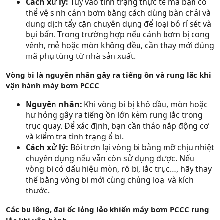
Cách xử lý:
Tùy vào tình trạng thực tế mà bạn có
thể vệ sinh cánh bơm bằng cách dùng bàn chải và
dung dịch tẩy cặn chuyên dụng để loại bỏ rỉ sét và
bụi bẩn. Trong trường hợp nếu cánh bơm bị cong
vênh, mẻ hoặc mòn không đều, cần thay mới đúng
mã phụ tùng từ nhà sản xuất.
Vòng bi là nguyên nhân gây ra tiếng ồn và rung lắc khi
vận hành máy bơm PCCC
Nguyên nhân:
Khi vòng bi bị khô dầu, mòn hoặc
hư hỏng gây ra tiếng ồn lớn kèm rung lắc trong
trục quay. Để xác định, bạn cần tháo nắp động cơ
và kiểm tra tình trạng ổ bi.
Cách xử lý:
Bôi trơn lại vòng bi bằng mỡ chịu nhiệt
chuyên dụng nếu vẫn còn sử dụng được. Nếu
vòng bi có dấu hiệu mòn, rỗ bi, lắc trục…, hãy thay
thế bằng vòng bi mới cùng chủng loại và kích
thước.
Các bu lông, đai ốc lỏng lẻo khiến máy bơm PCCC rung