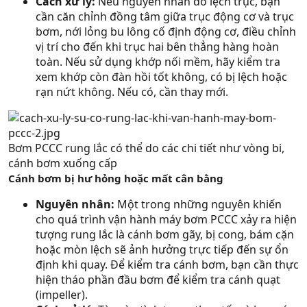
Cách xử lý:
Nếu nguyên nhân do lệch trục, bạn
cần căn chỉnh đồng tâm giữa trục động cơ và trục
bơm, nới lỏng bu lông cố định động cơ, điều chỉnh
vị trí cho đến khi trục hai bên thẳng hàng hoàn
toàn. Nếu sử dụng khớp nối mềm, hãy kiểm tra
xem khớp còn đàn hồi tốt không, có bị lệch hoặc
rạn nứt không. Nếu có, cần thay mới.
Bơm PCCC rung lắc có thể do các chi tiết như vòng bi,
cánh bơm xuống cấp
Cánh bơm bị hư hỏng hoặc mất cân bằng
Nguyên nhân:
Một trong những nguyên khiến
cho quá trình vận hành máy bơm PCCC xảy ra hiện
tượng rung lắc là cánh bơm gãy, bị cong, bám cặn
hoặc mòn lệch sẽ ảnh hưởng trực tiếp đến sự ổn
định khi quay. Để kiểm tra cánh bơm, bạn cần thực
hiện tháo phần đầu bơm để kiểm tra cánh quạt
(impeller).