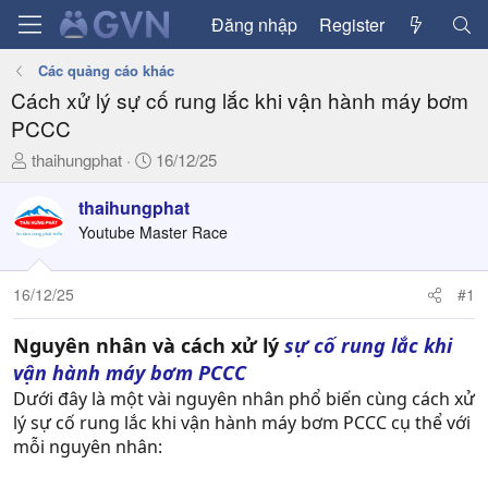
Đăng nhập
Register
Các quảng cáo khác
Cách xử lý sự cố rung lắc khi vận hành máy bơm
PCCC
T
N
thaihungphat
16/12/25
h
g
r
à
thaihungphat
e
y
Youtube Master Race
a
g
d
ử
16/12/25
#1
s
i
t
a
Nguyên nhân và cách xử lý
sự cố rung lắc khi
r
vận hành máy bơm PCCC
t
Dưới đây là một vài nguyên nhân phổ biến cùng cách xử
e
lý sự cố rung lắc khi vận hành máy bơm PCCC cụ thể với
r
mỗi nguyên nhân: