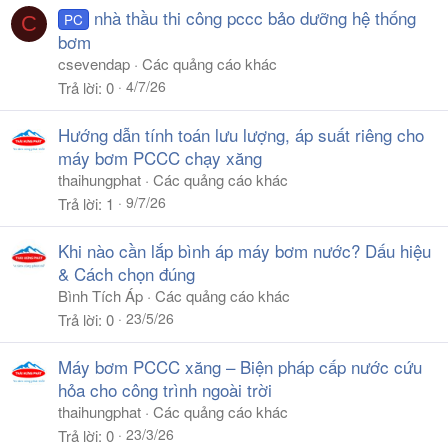
nhà thầu thi công pccc bảo dưỡng hệ thống
PC
C
bơm
csevendap
Các quảng cáo khác
4/7/26
Trả lời
0
Hướng dẫn tính toán lưu lượng, áp suất riêng cho
máy bơm PCCC chạy xăng
thaihungphat
Các quảng cáo khác
9/7/26
Trả lời
1
Khi nào cần lắp bình áp máy bơm nước? Dấu hiệu
& Cách chọn đúng
Bình Tích Áp
Các quảng cáo khác
23/5/26
Trả lời
0
Máy bơm PCCC xăng – Biện pháp cấp nước cứu
hỏa cho công trình ngoài trời
thaihungphat
Các quảng cáo khác
23/3/26
Trả lời
0