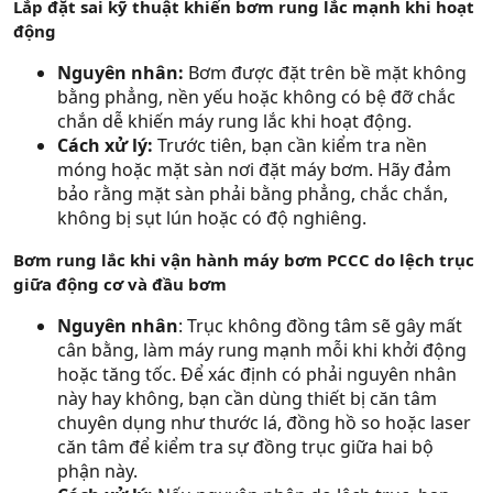
Lắp đặt sai kỹ thuật khiến bơm rung lắc mạnh khi hoạt
động
Nguyên nhân:
Bơm được đặt trên bề mặt không
bằng phẳng, nền yếu hoặc không có bệ đỡ chắc
chắn dễ khiến máy rung lắc khi hoạt động.
Cách xử lý:
Trước tiên, bạn cần kiểm tra nền
móng hoặc mặt sàn nơi đặt máy bơm. Hãy đảm
bảo rằng mặt sàn phải bằng phẳng, chắc chắn,
không bị sụt lún hoặc có độ nghiêng.
Bơm rung lắc khi vận hành máy bơm PCCC do lệch trục
giữa động cơ và đầu bơm
Nguyên nhân
: Trục không đồng tâm sẽ gây mất
cân bằng, làm máy rung mạnh mỗi khi khởi động
hoặc tăng tốc. Để xác định có phải nguyên nhân
này hay không, bạn cần dùng thiết bị căn tâm
chuyên dụng như thước lá, đồng hồ so hoặc laser
căn tâm để kiểm tra sự đồng trục giữa hai bộ
phận này.