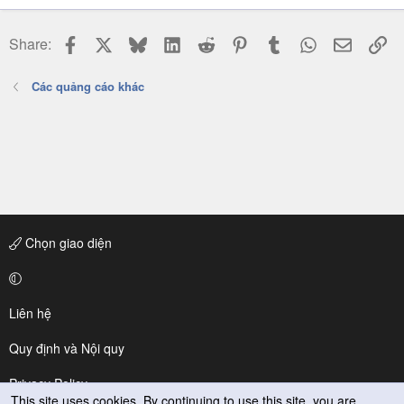
Facebook
X
Bluesky
LinkedIn
Reddit
Pinterest
Tumblr
WhatsApp
Email
Li
Share:
Các quảng cáo khác
Chọn giao diện
Liên hệ
Quy định và Nội quy
Privacy Policy
This site uses cookies. By continuing to use this site, you are