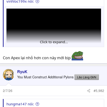
vinhloc199x nói:
Click to expand...
Con Apex lại nhỏ hơn con này mới bịp
RyuK
You Must Construct Additional Pylons
Lão Làng GVN
2/7/26
#5,982
hungma147 nói: