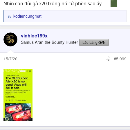
Nhìn con đùi gà x20 trông nó cứ phèn sao ấy
kodiencungmat
R
e
a
c
vinhloc199x
t
Samus Aran the Bounty Hunter
Lão Làng GVN
i
o
n
15/7/26
#5,999
s
: