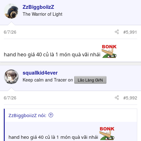
ZzBiggboiizZ
The Warrior of Light
6/7/26
#5,991
hand heo giá 40 củ là 1 món quà vãi nhái
squallkid4ever
Keep calm and Tracer on
Lão Làng GVN
6/7/26
#5,992
ZzBiggboiizZ nói:
hand heo giá 40 củ là 1 món quà vãi nhái