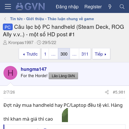
Đăng nhập
Register
Tin tức - Giới thiệu - Thảo luận chung về game
Câu lạc bộ PC handheld (Steam Deck, ROG
PC
Ally v.v..) - một số HD post #1
T
N
Kronpas1997
29/5/22
h
g
Trước
1
…
300
…
311
Tiếp
r
à
e
y
a
g
hungma147
H
d
ử
For the Horde!
Lão Làng GVN
s
i
t
a
2/7/26
#5,981
r
t
Đợt này mua handheld hay PC/Laptop đều tệ vkl. Hàng
e
r
thì khan mà giá thì cao