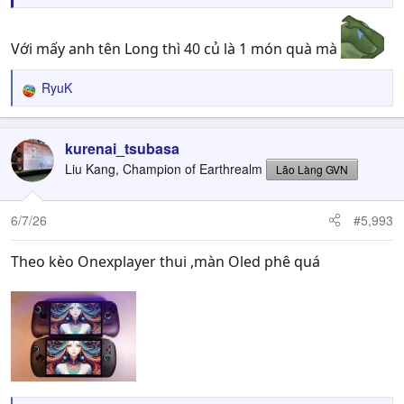
Với mấy anh tên Long thì 40 củ là 1 món quà mà
RyuK
R
e
a
c
kurenai_tsubasa
t
Liu Kang, Champion of Earthrealm
Lão Làng GVN
i
o
n
6/7/26
#5,993
s
:
Theo kèo Onexplayer thui ,màn Oled phê quá