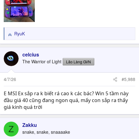
RyuK
R
e
a
c
celcius
t
The Warrior of Light
Lão Làng GVN
i
o
n
4/7/26
#5,988
s
:
E MSI Ex sắp ra k biết rá cao k các bác? Win 5 tầm này
đầu giá 40 cũng đang ngon quá, mấy con sắp ra thấy
giá kinh quá trời
Zakku
Z
snake, snake, snaaaake