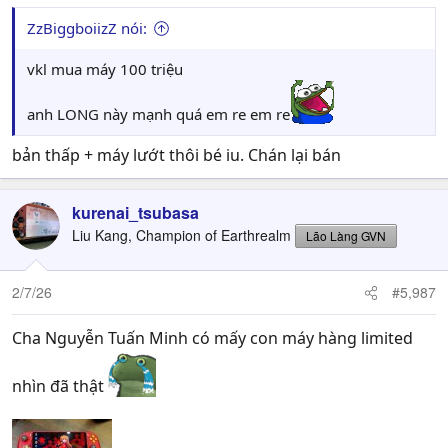
ZzBiggboiizZ nói:
vkl mua máy 100 triệu
anh LONG này mạnh quá em re em re
bản thấp + máy lướt thôi bé iu. Chán lại bán
kurenai_tsubasa
Liu Kang, Champion of Earthrealm
Lão Làng GVN
2/7/26
#5,987
Cha Nguyễn Tuấn Minh có mấy con máy hàng limited
nhìn đã thật