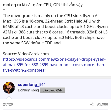
mới gg ra là cắt giảm CPU, GPU thì vẫn vậy
''
The downgrade is mainly on the CPU side. Ryzen AI
Max+ 395 is a 16-core, 32-thread Strix Halo APU with
64MB of L3 cache and boost clocks up to 5.1 GHz. Ryzen
AI Max+ 388 cuts that to 8 cores, 16 threads, 32MB of L3
cache and boost clocks up to 5.0 GHz. Both chips have
the same 55W default TDP and...
Source: VideoCardz.com
https://videocardz.com/newz/onexplayer-drops-ryzen-
ai-max-395-for-388-2399-base-model-costs-more-than-
five-switch-2-consoles''
superlong_911
Donkey Kong
Lão Làng GVN
2/7/26
#5,986