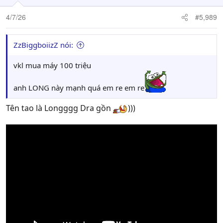
4/7/26
#5,989
ZzBiggboiizZ nói:
vkl mua máy 100 triệu
anh LONG này mạnh quá em re em re
Tên tao là Longggg Dra gồn
)))