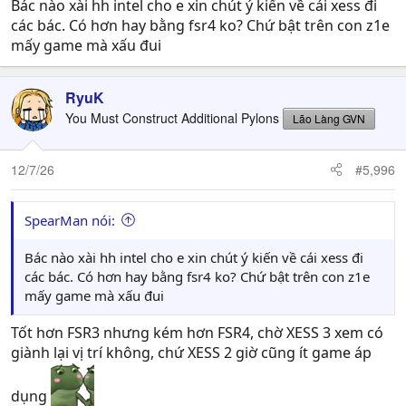
Bác nào xài hh intel cho e xin chút ý kiến về cái xess đi
các bác. Có hơn hay bằng fsr4 ko? Chứ bật trên con z1e
mấy game mà xấu đui
RyuK
You Must Construct Additional Pylons
Lão Làng GVN
12/7/26
#5,996
SpearMan nói:
Bác nào xài hh intel cho e xin chút ý kiến về cái xess đi
các bác. Có hơn hay bằng fsr4 ko? Chứ bật trên con z1e
mấy game mà xấu đui
Tốt hơn FSR3 nhưng kém hơn FSR4, chờ XESS 3 xem có
giành lại vị trí không, chứ XESS 2 giờ cũng ít game áp
dụng