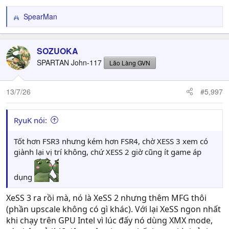
SpearMan
R
e
a
c
SOZUOKA
t
SPARTAN John-117
Lão Làng GVN
i
o
n
13/7/26
#5,997
s
:
RyuK nói:
Tốt hơn FSR3 nhưng kém hơn FSR4, chờ XESS 3 xem có
giành lại vị trí không, chứ XESS 2 giờ cũng ít game áp
dụng
XeSS 3 ra rồi mà, nó là XeSS 2 nhưng thêm MFG thôi
(phần upscale không có gì khác). Với lại XeSS ngon nhất
khi chạy trên GPU Intel vì lúc đấy nó dùng XMX mode,