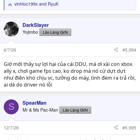
vinhloc199x
and
RyuK
R
e
a
c
DarkSlayer
t
Yojimbo
Lão Làng GVN
i
o
n
6/7/26
#5,994
s
:
Giờ mới thấy sự lợi hại của cái DDU, má ơi xài con xbox
ally x, chơi game fps cao, ko drop mà nó cứ dựt dựt
như điên khó chịu vc, tưởng do máy, tính đem ra trả rồi,
ai dè do driver nó lỗi
SpearMan
S
Mr & Ms Pac-Man
Lão Làng GVN
12/7/26
#5,995