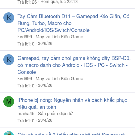
Hôm qua, lúc 22:13
Trả lời
26
Tay Cầm Bluetooth D11 – Gamepad Kéo Giãn, Có
K
Rung, Turbo, Macro cho
PC/Android/iOS/Switch/Console
kvd999
Máy và Linh Kiện Game
30/6/26
Trả lời
0
Gamepad, tay cầm chơi game không dây BSP-D3,
K
có macro dành cho Android - IOS - PC - Switch -
Console
kvd999
Máy và Linh Kiện Game
30/6/26
Trả lời
0
iPhone bị nóng: Nguyên nhân và cách khắc phục
M
hiệu quả, an toàn
maiha45
Sản phẩm điện tử
23/4/26
Trả lời
0
Câu chuyện về 3 thiếu niên vượt mặt Square và