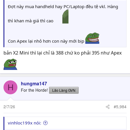
Đợt này mua handheld hay PC/Laptop đều tệ vkl. Hàng
thì khan mà giá thì cao
Con Apex lại nhỏ hơn con này mới bịp
bản X2 Mini thì lại chỉ là 388 chứ ko phải 395 như Apex
hungma147
H
For the Horde!
Lão Làng GVN
2/7/26
#5,984
vinhloc199x nói: