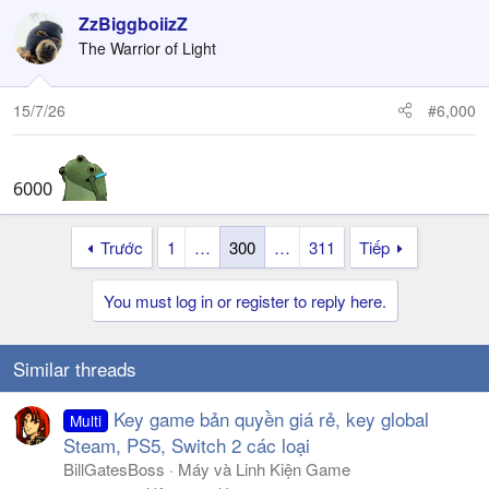
ZzBiggboiizZ
The Warrior of Light
15/7/26
#6,000
6000
Trước
1
…
300
…
311
Tiếp
You must log in or register to reply here.
Similar threads
Key game bản quyền giá rẻ, key global
Multi
Steam, PS5, Switch 2 các loại
BillGatesBoss
Máy và Linh Kiện Game