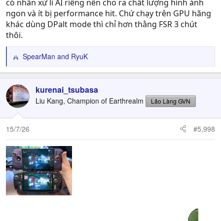
có nhân xử lí AI riêng nên cho ra chất lượng hình ảnh
ngon và ít bị performance hit. Chứ chạy trên GPU hãng
khác dùng DPalt mode thì chỉ hơn thằng FSR 3 chút
thôi.
SpearMan
and
RyuK
R
e
a
c
kurenai_tsubasa
t
Liu Kang, Champion of Earthrealm
Lão Làng GVN
i
o
n
15/7/26
#5,998
s
: