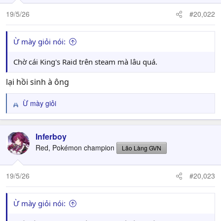
19/5/26
#20,022
Ừ mày giỏi nói:
Chờ cái King's Raid trên steam mà lâu quá.
lại hồi sinh à ông
Ừ mày giỏi
R
e
a
c
Inferboy
t
Red, Pokémon champion
Lão Làng GVN
i
o
n
19/5/26
#20,023
s
:
Ừ mày giỏi nói: