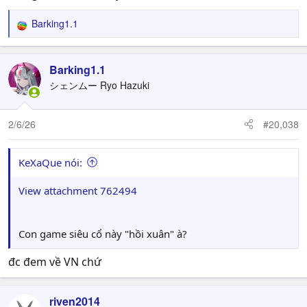
thánh hiệp sĩ của mình để lãnh đạo các chiến binh chống
lại Archdemon.
Barking1.1
R
e
️Mỗi lần Ras thất bại và thế giới bị hủy diệt, Nữ thần
a
Diche lại dùng quyền năng hồi sinh và tua ngược thời
c
Barking1.1
gian, xóa ký ức của nhân loại để bắt đầu lại. Vòng lặp này
t
シェンムー Ryo Hazuki
i
đã diễn ra liên tục 6 lần.
o
n
2/6/26
#20,038
Đến thế giới thứ 7, do hồi sinh quá nhiều lần, Nữ thần
s
Diche suy yếu nghiêm trọng và không thể đánh thức Ras
:
kịp thời. Ras phải ngủ say suốt 20 năm trong khi ác quỷ
KeXaQue nói:
đang tàn phá thế giới. Con người phải tự lực cánh sinh,
chịu tổn thất nặng nề để tạm thời phong ấn Ác quỷ.
View attachment 762494
Câu chuyện trong game chính thức bắt đầu khi Ras bừng
tỉnh sau giấc ngủ 20 năm, mang trên mình gánh nặng
Con game siêu cổ này "hồi xuân" à?
của một thế giới đầy vết sẹo, quyết tâm tìm cách hấp thụ
sức mạnh của Ác quỷ nhằm chấm dứt vĩnh viễn vòng lặp
đc đem về VN chứ
đau khổ này!
---
Group:
https://www.facebook.com/groups/epic7vtc
riven2014