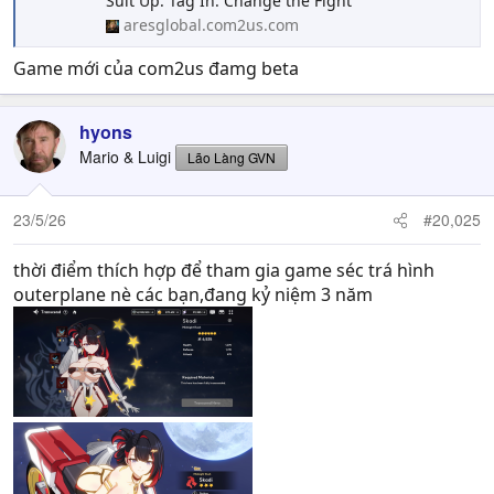
Suit Up. Tag In. Change the Fight
aresglobal.com2us.com
Game mới của com2us đamg beta
hyons
Mario & Luigi
Lão Làng GVN
23/5/26
#20,025
thời điểm thích hợp để tham gia game séc trá hình
outerplane nè các bạn,đang kỷ niệm 3 năm