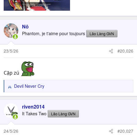
Nô
Phantom, je t'aime pour toujours
Lão Làng GVN
23/5/26
#20,026
Cặp zú
Devil Never Cry
R
e
a
c
riven2014
t
It Takes Two
Lão Làng GVN
i
o
n
24/5/26
#20,027
s