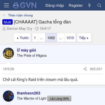
Đăng nhập
Register
Thảo luận chung
[CHAAAAT] Gacha tổng đàn
Multi
T
N
Demon May Cry
19/4/17
h
g
Trước
1
…
1002
…
1010
Tiếp
r
à
e
y
a
g
Ừ mày giỏi
d
ử
The Pride of Hiigara
s
i
t
a
19/5/26
#20,021
r
t
Chờ cái King's Raid trên steam mà lâu quá.
e
r
thanhson263
The Warrior of Light
Lão Làng GVN