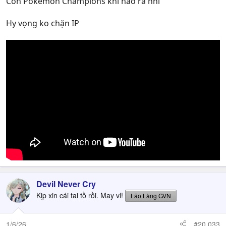
Con Pokemon Champions khi nào ra nhỉ
Hy vọng ko chặn IP
Devil Never Cry
Kịp xin cái tai tồ rồi. May vl!
Lão Làng GVN
1/6/26
#20,033