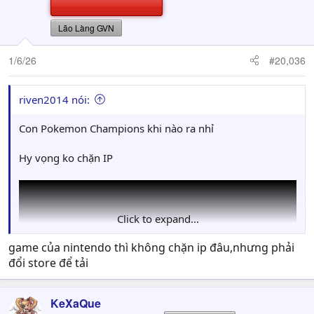
Lão Làng GVN
1/6/26
#20,036
riven2014 nói:
Con Pokemon Champions khi nào ra nhỉ
Hy vọng ko chặn IP
Click to expand...
game của nintendo thì không chặn ip đâu,nhưng phải
đổi store để tải
KeXaQue