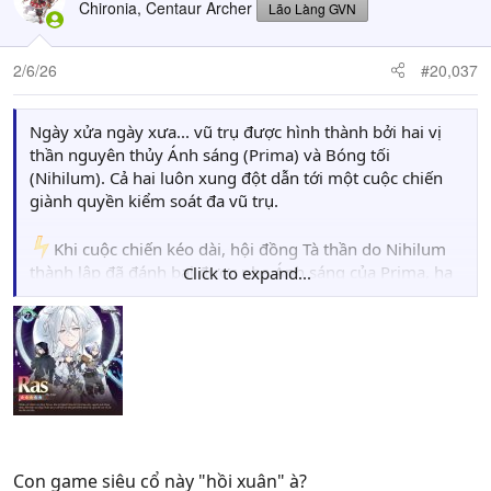
Chironia, Centaur Archer
Lão Làng GVN
2/6/26
#20,037
Ngày xửa ngày xưa... vũ trụ được hình thành bởi hai vị
thần nguyên thủy Ánh sáng (Prima) và Bóng tối
(Nihilum). Cả hai luôn xung đột dẫn tới một cuộc chiến
giành quyền kiểm soát đa vũ trụ.
️Khi cuộc chiến kéo dài, hội đồng Tà thần do Nihilum
thành lập đã đánh bại được phe Ánh sáng của Prima, hạ
Click to expand...
sá.t vị thần tự nhiên Orbis. Quá đau buồn, Nữ thần Diche
đã dùng thân xác của anh trai mình để tạo nên thế giới
Orbis và rời khỏi cuộc chiến giữa các vị thần. Thế nhưng
phe tà thần đã thao túng thần mặt trời Ilyrios, liên tục
phái Ác quỷ (Archdemon) xuống tiêu diệt thế giới Orbis.
Tất cả dẫn tới một vòng lặp luân hồi, thế giới bị tiêu diệt
và được khôi phục lại. Để bảo vệ con người, Nữ thần
Diche đã tạo ra Ras Elclare (người kế thừa khế ước) làm
Con game siêu cổ này "hồi xuân" à?