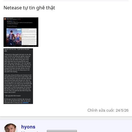
:
Netease tự tin ghê thật
Chỉnh sửa cuối:
24/5/26
hyons