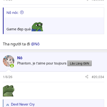
Nô nói:
Game đẹp quá
Tha người ta đi
@Nô
Nô
Phantom, je t'aime pour toujours
Lão Làng GVN
1/6/26
#20,034
Devil Never Cry
R