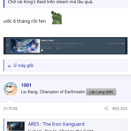
Chờ cái King's Raid trên steam mà lâu quá.
ước 6 tháng rồi fen
Ừ mày giỏi
R
e
a
c
1001
t
Liu Kang, Champion of Earthrealm
Lão Làng GVN
i
o
n
21/5/26
#20,024
s
:
ARES : The Iron Vanguard