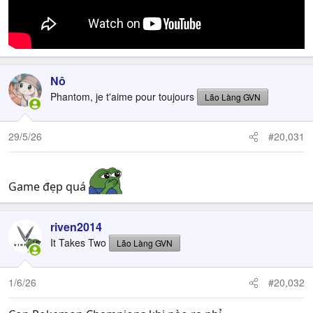
Nô
Phantom, je t'aime pour toujours
Lão Làng GVN
29/5/26
#20,031
Game đẹp quá
riven2014
It Takes Two
Lão Làng GVN
1/6/26
#20,032