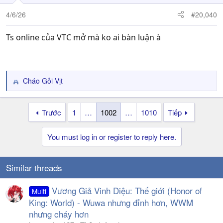
4/6/26
#20,040
Ts online của VTC mở mà ko ai bàn luận à
Cháo Gỏi Vịt
R
e
a
Trước
1
…
1002
…
1010
Tiếp
c
t
i
You must log in or register to reply here.
o
n
s
Similar threads
:
Vương Giả Vinh Diệu: Thế giới (Honor of
Multi
King: World) - Wuwa nhưng đỉnh hơn, WWM
nhưng cháy hơn