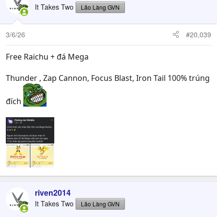
#EpicSeven #EpicSevenVietnam #VTCMobile #Smilegate
It Takes Two
Lão Làng GVN
#ComingSoon
3/6/26
#20,039
Free Raichu + đá Mega
Thunder , Zap Cannon, Focus Blast, Iron Tail 100% trúng
đích
riven2014
It Takes Two
Lão Làng GVN