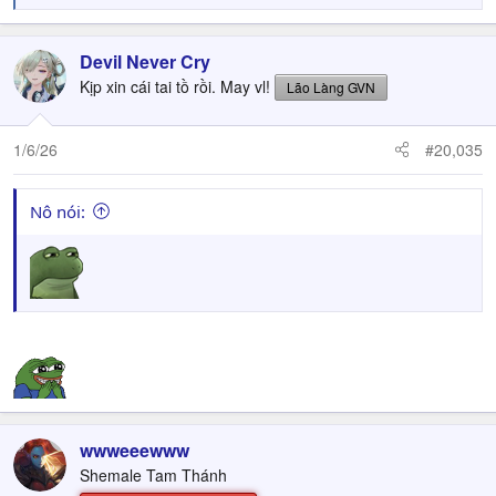
e
a
c
Devil Never Cry
t
Kịp xin cái tai tồ rồi. May vl!
Lão Làng GVN
i
o
n
1/6/26
#20,035
s
:
Nô nói:
wwweeewww
Shemale Tam Thánh