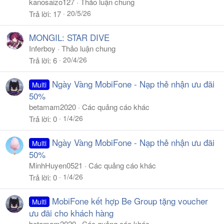
kanosaizo127
Thảo luận chung
20/5/26
Trả lời
17
MONGIL: STAR DIVE
Inferboy
Thảo luận chung
20/4/26
Trả lời
6
Ngày Vàng MobiFone - Nạp thẻ nhận ưu đãi
Multi
50%
betamam2020
Các quảng cáo khác
1/4/26
Trả lời
0
Ngày Vàng MobiFone - Nạp thẻ nhận ưu đãi
Multi
50%
MinhHuyen0521
Các quảng cáo khác
1/4/26
Trả lời
0
MobiFone kết hợp Be Group tặng voucher
Multi
ưu đãi cho khách hàng
betamam2020
Các quảng cáo khác