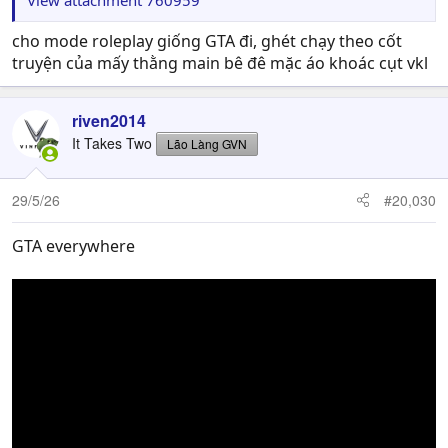
cho mode roleplay giống GTA đi, ghét chạy theo cốt
truyện của mấy thằng main bê đê mặc áo khoác cụt vkl
riven2014
It Takes Two
Lão Làng GVN
29/5/26
#20,030
GTA everywhere