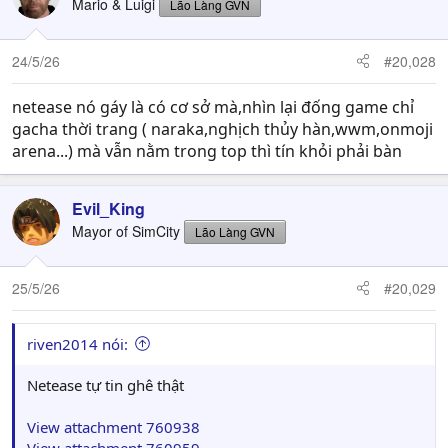
Mario & Luigi
Lão Làng GVN
24/5/26
#20,028
netease nó gáy là có cơ sở mà,nhìn lại đống game chỉ
gacha thời trang ( naraka,nghịch thủy hàn,wwm,onmoji
arena...) mà vẫn nằm trong top thì tín khỏi phải bàn
Evil_King
Mayor of SimCity
Lão Làng GVN
25/5/26
#20,029
riven2014 nói:
Netease tự tin ghê thật
View attachment 760938
View attachment 760959