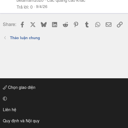
9/4/26
Trả lời
0
Facebook
X
Bluesky
LinkedIn
Reddit
Pinterest
Tumblr
WhatsApp
Email
Li
Share:
Thảo luận chung
Chọn giao diện
Liên hệ
Quy định và Nội quy